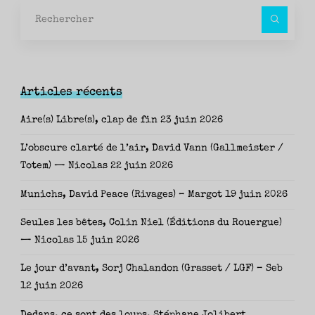
Rec
pour
Articles récents
Aire(s) Libre(s), clap de fin
23 juin 2026
L’obscure clarté de l’air, David Vann (Gallmeister /
Totem) — Nicolas
22 juin 2026
Munichs, David Peace (Rivages) – Margot
19 juin 2026
Seules les bêtes, Colin Niel (Éditions du Rouergue)
— Nicolas
15 juin 2026
Le jour d’avant, Sorj Chalandon (Grasset / LGF) – Seb
12 juin 2026
Dedans, ce sont des loups, Stéphane Jolibert