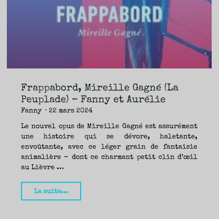
TRAVERSE
ET
LES
PAS
DE
CÔTÉ,
PARLER
SURTOUT
DE
LIVRES,
DONC,
MAIS
NE
PAS
S’INTERDIRE
D’AUTRES
HORIZONS.
BREF,
SE
JETER
Frappabord, Mireille Gagné (La
À
L’EAU
OU
Peuplade) – Fanny et Aurélie
SE
REMETTRE
Fanny
22 mars 2024
EN
SELLE
ET
VOIR
Le nouvel opus de Mireille Gagné est assurément
CE
QUI
une histoire qui se dévore, haletante,
ADVIENT.
AIRE(S)
LIBRE(S),
envoûtante, avec ce léger grain de fantaisie
ÇA
COMMENCE
animalière – dont ce charmant petit clin d’œil
ICI.
au Lièvre …
"Frappabord,
La suite...
Mireille
Gagné