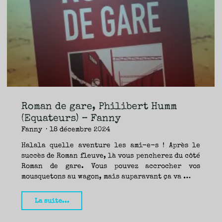
Landry
(La
Peuplade),
Fanny."
Roman de gare, Philibert Humm
(Equateurs) – Fanny
Fanny
18 décembre 2024
Halala quelle aventure les ami-e-s ! Après le
succès de Roman fleuve, là vous pencherez du côté
Roman de gare. Vous pouvez accrocher vos
mousquetons au wagon, mais auparavant ça va …
"Roman
La suite...
de