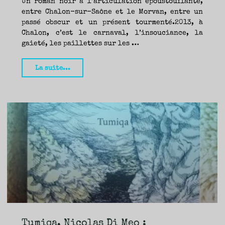
Un roman noir à l’articulation époustouflante,
entre Chalon-sur-Saône et le Morvan, entre un
passé obscur et un présent tourmenté.2013, à
Chalon, c’est le carnaval, l’insouciance, la
gaieté, les paillettes sur les …
"La
La suite...
Théorie
des
Ondes,
Pascale
Chouffot,
noir
intense
dans
le
Morvan
(Rouergue
noir)
Tumiqa, Nicolas Di Meo :