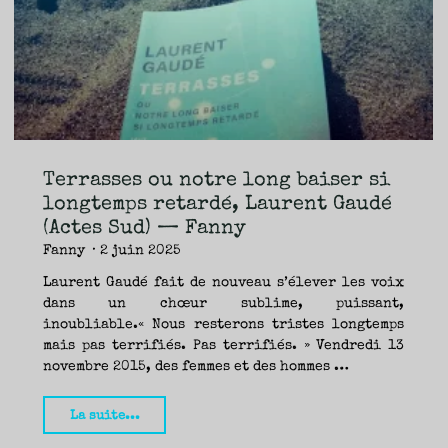
TRAVERSE
ET
LES
PAS
DE
CÔTÉ,
PARLER
SURTOUT
DE
LIVRES,
DONC,
MAIS
NE
PAS
S’INTERDIRE
D’AUTRES
HORIZONS.
BREF,
SE
JETER
Terrasses ou notre long baiser si
À
L’EAU
OU
longtemps retardé, Laurent Gaudé
SE
REMETTRE
(Actes Sud) — Fanny
EN
SELLE
ET
Fanny
2 juin 2025
VOIR
CE
QUI
ADVIENT.
Laurent Gaudé fait de nouveau s’élever les voix
AIRE(S)
LIBRE(S),
dans un chœur sublime, puissant,
ÇA
COMMENCE
inoubliable.« Nous resterons tristes longtemps
ICI.
mais pas terrifiés. Pas terrifiés. » Vendredi 13
novembre 2015, des femmes et des hommes …
"Terrasses
La suite...
ou