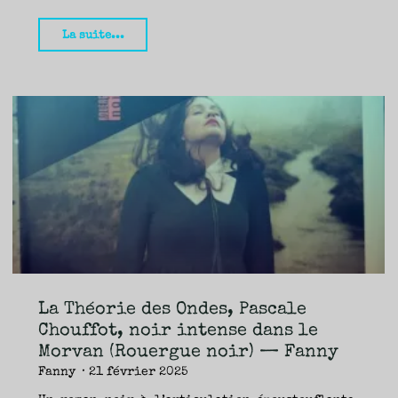
"Les
La suite...
dés,
Ahmet
Altan
:
plus
dure
sera
la
chute
(Actes
Sud)
—
La Théorie des Ondes, Pascale
Fanny"
Chouffot, noir intense dans le
Morvan (Rouergue noir) — Fanny
Fanny
21 février 2025