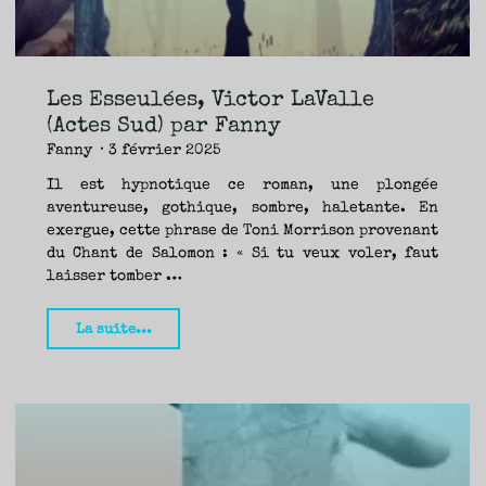
Veilleuse)
—
Fanny"
Les Esseulées, Victor LaValle
(Actes Sud) par Fanny
Fanny
3 février 2025
Il est hypnotique ce roman, une plongée
aventureuse, gothique, sombre, haletante. En
exergue, cette phrase de Toni Morrison provenant
du Chant de Salomon : « Si tu veux voler, faut
laisser tomber …
"Les
La suite...
Esseulées,
Victor
LaValle
(Actes
Sud)