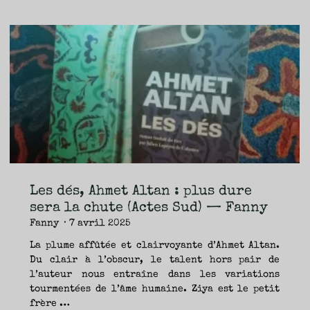
notre
long
baiser
si
longtemps
retardé,
Laurent
Gaudé
(Actes
Sud)
—
Les dés, Ahmet Altan : plus dure
Fanny"
sera la chute (Actes Sud) — Fanny
Fanny
7 avril 2025
La plume affûtée et clairvoyante d’Ahmet Altan.
Du clair à l’obscur, le talent hors pair de
l’auteur nous entraîne dans les variations
tourmentées de l’âme humaine. Ziya est le petit
frère …