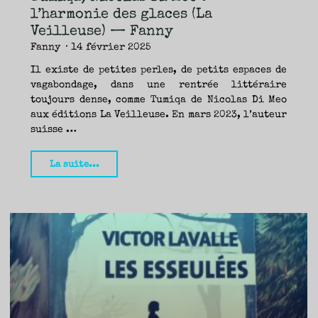
—
l’harmonie des glaces (La
Fanny"
Veilleuse) — Fanny
Fanny
14 février 2025
Il existe de petites perles, de petits espaces de
vagabondage, dans une rentrée littéraire
toujours dense, comme Tumiqa de Nicolas Di Meo
aux éditions La Veilleuse. En mars 2023, l’auteur
suisse …
"Tumiqa,
La suite...
Nicolas
Di
Meo
:
l’harmonie
des
glaces
(La