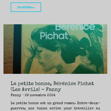
"Parmi
La suite...
d’autres
solitudes,
Yves
Harté
(
Le
Cherche-
Midi
)
–
Fanny"
La petite bonne, Bérénice Pichat
(Les Avrils) – Fanny
Fanny
29 novembre 2024
La petite bonne est un grand roman. Entre-deux-
guerres, une bonne arrive pour travailler au