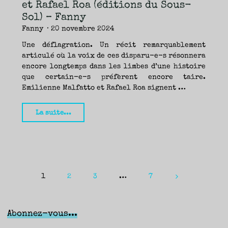
et Rafael Roa (éditions du Sous-
Sol) – Fanny
Fanny
20 novembre 2024
Une déflagration. Un récit remarquablement
articulé où la voix de ces disparu-e-s résonnera
encore longtemps dans les limbes d’une histoire
que certain-e-s préfèrent encore taire.
Emilienne Malfatto et Rafael Roa signent …
"L’absence
La suite...
est
une
femme
aux
cheveux
1
2
3
…
7
Pagination
noirs,
Emilienne
des
Malfatto
Abonnez-vous...
publications
et