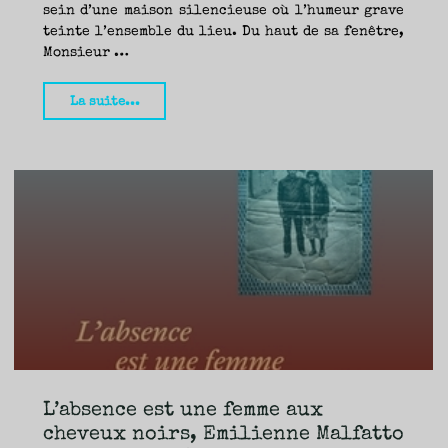
sein d’une maison silencieuse où l’humeur grave
teinte l’ensemble du lieu. Du haut de sa fenêtre,
Monsieur …
"La
La suite...
petite
bonne,
Bérénice
Pichat
(Les
Avrils)
–
Fanny"
L’absence est une femme aux
cheveux noirs, Emilienne Malfatto