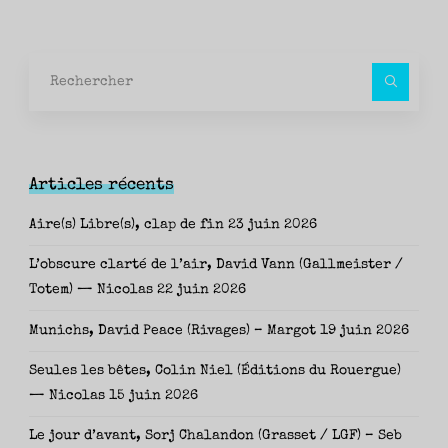
Rec
pour
Articles récents
Aire(s) Libre(s), clap de fin
23 juin 2026
L’obscure clarté de l’air, David Vann (Gallmeister /
Totem) — Nicolas
22 juin 2026
Munichs, David Peace (Rivages) – Margot
19 juin 2026
Seules les bêtes, Colin Niel (Éditions du Rouergue)
— Nicolas
15 juin 2026
Le jour d’avant, Sorj Chalandon (Grasset / LGF) – Seb