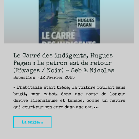
TRAVERSE
ET
LES
PAS
DE
CÔTÉ,
PARLER
SURTOUT
DE
LIVRES,
DONC,
MAIS
NE
PAS
S’INTERDIRE
D’AUTRES
HORIZONS.
BREF,
SE
JETER
Le Carré des indigents, Hugues
À
L’EAU
OU
Pagan : le patron est de retour
SE
REMETTRE
(Rivages / Noir) – Seb & Nicolas
EN
SELLE
ET
Sébastien
12 février 2025
VOIR
CE
QUI
ADVIENT.
« L’habitacle était tiède, la voiture roulait sans
AIRE(S)
LIBRE(S),
bruit, sans cahot, dans une sorte de longue
ÇA
COMMENCE
dérive silencieuse et tenace, comme un navire
ICI.
qui court sur son erre dans une eau …
"Le
La suite...
Carré
des