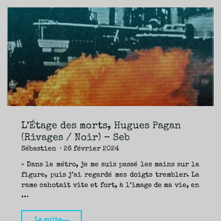
indigents,
Hugues
Pagan
:
le
patron
est
de
retour
(Rivages
L’Étage des morts, Hugues Pagan
/
(Rivages / Noir) – Seb
Noir)
Sébastien
26 février 2024
–
« Dans le métro, je me suis passé les mains sur la
Seb
figure, puis j’ai regardé mes doigts trembler. La
&
rame cahotait vite et fort, à l’image de ma vie, en
Nicolas"
…
"L’Étage
La suite...