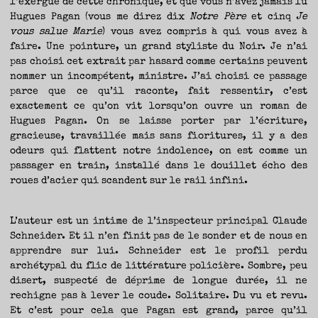
l’exergue de cette chronique, et que vous n’avez jamais lu
Hugues Pagan (vous me direz dix
Notre Père
et cinq
Je
vous salue Marie
) vous avez compris à qui vous avez à
faire. Une pointure, un grand styliste du Noir. Je n’ai
pas choisi cet extrait par hasard comme certains peuvent
nommer un incompétent, ministre. J’ai choisi ce passage
parce que ce qu’il raconte, fait ressentir, c’est
exactement ce qu’on vit lorsqu’on ouvre un roman de
Hugues Pagan. On se laisse porter par l’écriture,
gracieuse, travaillée mais sans fioritures, il y a des
odeurs qui flattent notre indolence, on est comme un
passager en train, installé dans le douillet écho des
roues d’acier qui scandent sur le rail infini.
L’auteur est un intime de l’inspecteur principal Claude
Schneider. Et il n’en finit pas de le sonder et de nous en
apprendre sur lui. Schneider est le profil perdu
archétypal du flic de littérature policière. Sombre, peu
disert, suspecté de déprime de longue durée, il ne
rechigne pas à lever le coude. Solitaire. Du vu et revu.
Et c’est pour cela que Pagan est grand, parce qu’il