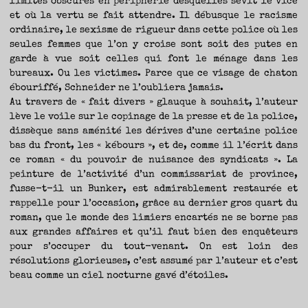
limites obscures en périphérie desquelles sévit le vice
et où la vertu se fait attendre. Il débusque le racisme
ordinaire, le sexisme de rigueur dans cette police où les
seules femmes que l’on y croise sont soit des putes en
garde à vue soit celles qui font le ménage dans les
bureaux. Ou les victimes. Parce que ce visage de chaton
ébouriffé, Schneider ne l’oubliera jamais.
Au travers de « fait divers » glauque à souhait, l’auteur
lève le voile sur le copinage de la presse et de la police,
dissèque sans aménité les dérives d’une certaine police
bas du front, les « kébours », et de, comme il l’écrit dans
ce roman « du pouvoir de nuisance des syndicats ». La
peinture de l’activité d’un commissariat de province,
fusse-t-il un Bunker, est admirablement restaurée et
rappelle pour l’occasion, grâce au dernier gros quart du
roman, que le monde des limiers encartés ne se borne pas
aux grandes affaires et qu’il faut bien des enquêteurs
pour s’occuper du tout-venant. On est loin des
résolutions glorieuses, c’est assumé par l’auteur et c’est
beau comme un ciel nocturne gavé d’étoiles.