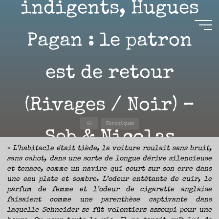
indigents, Hugues
Aller
au
contenu
Aire(s)
Pagan : le patron
Libre(s)
est de retour
L’ENVIE
DE
PARTAGE
(Rivages / Noir) –
ET
LA
CURIOSITÉ
SONT
À
Accueil
L’ORIGINE
Chroniques
DE
Seb & Nicolas
CE
BLOG.
GARDER
LES
« L’habitacle était tiède, la voiture roulait sans bruit,
YEUX
OUVERTS
sans cahot, dans une sorte de longue dérive silencieuse
SUR
L’ACTUALITÉ
12 FÉVRIER 2025
LITTÉRAIRE
et tenace, comme un navire qui court sur son erre dans
SANS
COURIR
une eau plate et sombre. L’odeur entêtante de cuir, le
EN
PERMANENCE
parfum de femme et l’odeur de cigarette anglaise
APRÈS
LES
NOUVEAUTÉS.
faisaient comme une parenthèse captivante dans
S’AUTORISER
LES
laquelle Schneider se fût volontiers assoupi pour une
CHEMINS
DE
Sébastien