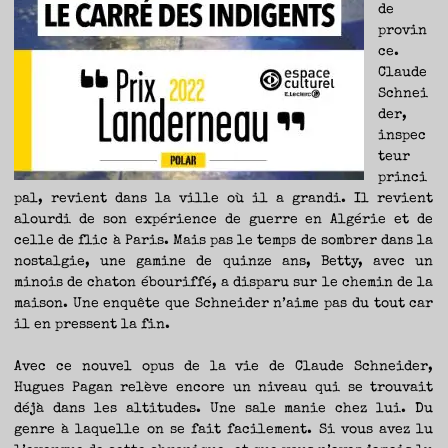
de
provin
ce.
Claude
Schnei
der,
inspec
teur
princi
pal, revient dans la ville où il a grandi. Il revient
alourdi de son expérience de guerre en Algérie et de
celle de flic à Paris. Mais pas le temps de sombrer dans la
nostalgie, une gamine de quinze ans, Betty, avec un
minois de chaton ébouriffé, a disparu sur le chemin de la
maison. Une enquête que Schneider n’aime pas du tout car
il en pressent la fin.
Avec ce nouvel opus de la vie de Claude Schneider,
Hugues Pagan relève encore un niveau qui se trouvait
déjà dans les altitudes. Une sale manie chez lui. Du
genre à laquelle on se fait facilement. Si vous avez lu