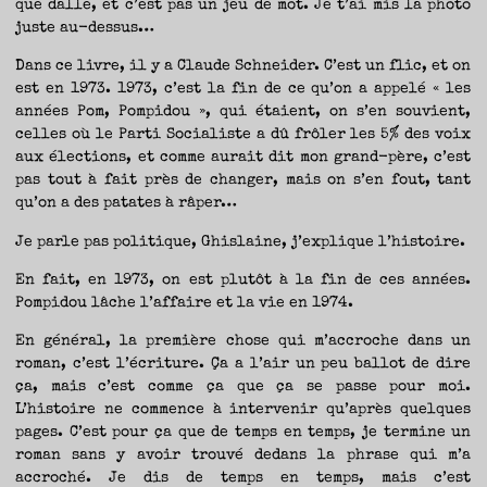
que dalle, et c’est pas un jeu de mot. Je t’ai mis la photo
juste au-dessus…
Dans ce livre, il y a Claude Schneider. C’est un flic, et on
est en 1973. 1973, c’est la fin de ce qu’on a appelé « les
années Pom, Pompidou », qui étaient, on s’en souvient,
celles où le Parti Socialiste a dû frôler les 5% des voix
aux élections, et comme aurait dit mon grand-père, c’est
pas tout à fait près de changer, mais on s’en fout, tant
qu’on a des patates à râper…
Je parle pas politique, Ghislaine, j’explique l’histoire.
En fait, en 1973, on est plutôt à la fin de ces années.
Pompidou lâche l’affaire et la vie en 1974.
En général, la première chose qui m’accroche dans un
roman, c’est l’écriture. Ça a l’air un peu ballot de dire
ça, mais c’est comme ça que ça se passe pour moi.
L’histoire ne commence à intervenir qu’après quelques
pages. C’est pour ça que de temps en temps, je termine un
roman sans y avoir trouvé dedans la phrase qui m’a
accroché. Je dis de temps en temps, mais c’est