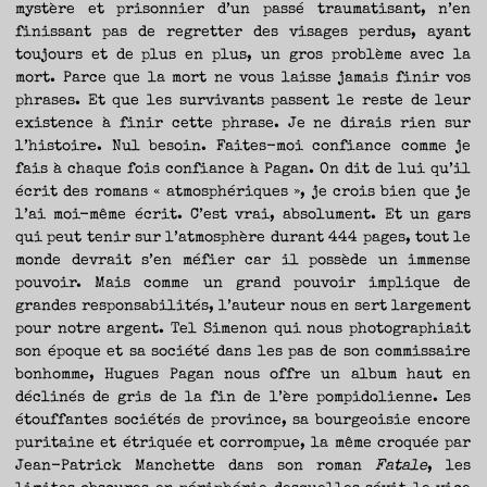
mystère et prisonnier d’un passé traumatisant, n’en
finissant pas de regretter des visages perdus, ayant
toujours et de plus en plus, un gros problème avec la
mort. Parce que la mort ne vous laisse jamais finir vos
phrases. Et que les survivants passent le reste de leur
existence à finir cette phrase. Je ne dirais rien sur
l’histoire. Nul besoin. Faites-moi confiance comme je
fais à chaque fois confiance à Pagan. On dit de lui qu’il
écrit des romans « atmosphériques », je crois bien que je
l’ai moi-même écrit. C’est vrai, absolument. Et un gars
qui peut tenir sur l’atmosphère durant 444 pages, tout le
monde devrait s’en méfier car il possède un immense
pouvoir. Mais comme un grand pouvoir implique de
grandes responsabilités, l’auteur nous en sert largement
pour notre argent. Tel Simenon qui nous photographiait
son époque et sa société dans les pas de son commissaire
bonhomme, Hugues Pagan nous offre un album haut en
déclinés de gris de la fin de l’ère pompidolienne. Les
étouffantes sociétés de province, sa bourgeoisie encore
puritaine et étriquée et corrompue, la même croquée par
Jean-Patrick Manchette dans son roman
Fatale
, les