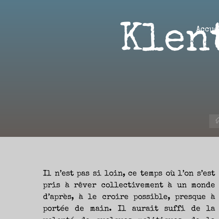
Aller
au
Klen
contenu
Accue
Aire(s)
Libre(s)
L’ENVIE
DE
PARTAGE
ET
LA
CURIOSITÉ
SONT
À
L’ORIGINE
DE
CE
BLOG.
GARDER
LES
YEUX
Il n’est pas si loin, ce temps où l’on s’est
OUVERTS
SUR
L’ACTUALITÉ
pris à rêver collectivement à un monde
LITTÉRAIRE
SANS
d’après, à le croire possible, presque à
COURIR
EN
PERMANENCE
portée de main. Il aurait suffi de la
APRÈS
LES