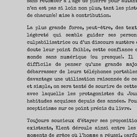
sans retomber à l’âge de pierre pour autant
n’en est pas si loin non plus, tant les pis
de chacun(e) mise à contribution.
La plus grande force, peut-être, des tex
légèreté qui semble guider ses person
culpabilisatrice ou d’un discours austère 
doute leur point faible, cette confiance 
monde sans numérique (ou presque). Il 
difficile de penser qu’une grande maj
débarrasser de leurs téléphones portable
davantage une utilisation raisonnée de ce
et simple, on sera tenté de sourire de cette
avec laquelle les protagonistes du
Jou
habitudes acquises depuis des années. Pou
scepticisme sur ce point précis du livre.
Toujours soucieux d’étayer ses propositi
existants, Klent déroule ainsi entre les
moments de grâce où l’homme a réussi, parfo