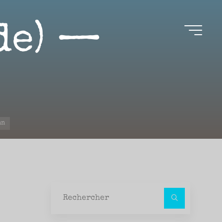
de) —
nn
Recher
pour :