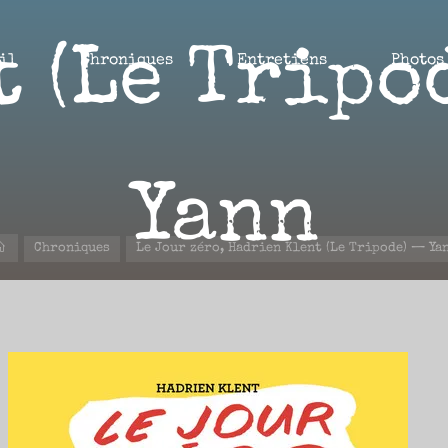
t (Le Tripo
il
Chroniques
Entretiens
Photos
Yann
Accueil
Chroniques
Le Jour zéro, Hadrien Klent (Le Tripode) — Ya
11 MAI 2026