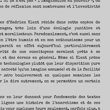
. Si ça n’est pas « l’imagination au pouvoir », on
tes de réflexion sont nombreuses et l’inventivité
tes d’Hadrien Klent réside dans cette espèce de
nages, très loin d’une écologie punitive et
et moralisateur. Paradoxalement, c’est aussi sans
en l’être humain et en son enthousiasme pour un
paraît en effet aujourd’hui particulièrement
orité de nos concitoyens seraient prêts à se
s et des écrans en général. Même si Klent prône
s technologies plutôt que leur disparition pure
 naïveté (qu’on imagine assumée) et de la facilité
r zéro
bouleversent en quelques semaines les
r le dire autrement, on se permettra un certain
ons en leur donnant pour fondements des textes
 lignes une histoire de l’anarchisme et de ces
is pour quelques jours seulement, parfois plus, à