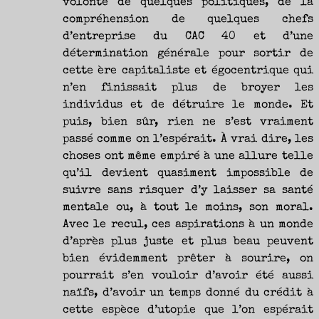
volonté de quelques politiques, de la
NOUVEAUTÉS.
S’AUTORISER
compréhension de quelques chefs
LES
CHEMINS
DE
d’entreprise du CAC 40 et d’une
TRAVERSE
ET
détermination générale pour sortir de
LES
PAS
DE
cette ère capitaliste et égocentrique qui
CÔTÉ,
PARLER
n’en finissait plus de broyer les
SURTOUT
DE
individus et de détruire le monde. Et
LIVRES,
DONC,
MAIS
puis, bien sûr, rien ne s’est vraiment
NE
PAS
passé comme on l’espérait. À vrai dire, les
S’INTERDIRE
D’AUTRES
HORIZONS.
choses ont même empiré à une allure telle
BREF,
SE
qu’il devient quasiment impossible de
JETER
À
suivre sans risquer d’y laisser sa santé
L’EAU
OU
SE
mentale ou, à tout le moins, son moral.
REMETTRE
EN
Avec le recul, ces aspirations à un monde
SELLE
ET
VOIR
d’après plus juste et plus beau peuvent
CE
QUI
bien évidemment prêter à sourire, on
ADVIENT.
AIRE(S)
pourrait s’en vouloir d’avoir été aussi
LIBRE(S),
ÇA
COMMENCE
naïfs, d’avoir un temps donné du crédit à
ICI.
cette espèce d’utopie que l’on espérait