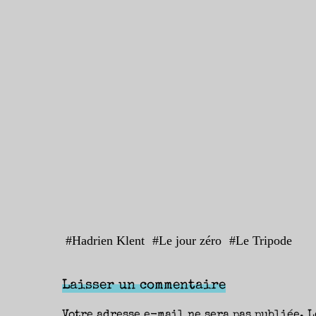
#
Hadrien Klent
#
Le jour zéro
#
Le Tripode
Laisser un commentaire
Votre adresse e-mail ne sera pas publiée.
L