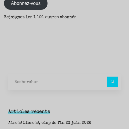
Abonnez-vous
Rejoignez les 1 101 autres abonnés
Rec
pour
Articles récents
Aire(s) Libre(s), clap de fin
23 juin 2026