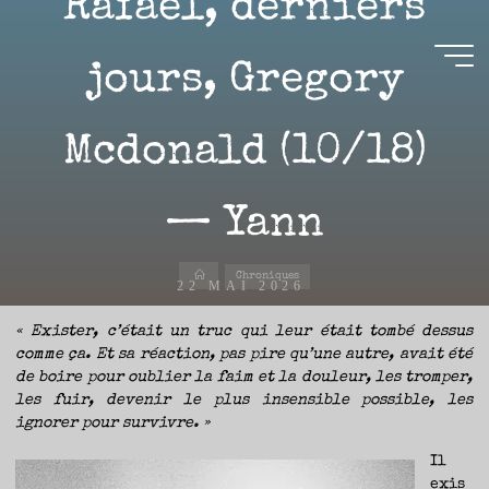
Rafael, derniers
Aller
au
contenu
jours, Gregory
Aire(s)
Mcdonald (10/18)
Libre(s)
L’ENVIE
DE
— Yann
PARTAGE
ET
LA
CURIOSITÉ
SONT
À
Accueil
L’ORIGINE
Chroniques
DE
22 MAI 2026
CE
BLOG.
GARDER
LES
« Exister, c’était un truc qui leur était tombé dessus
YEUX
OUVERTS
comme ça. Et sa réaction, pas pire qu’une autre, avait été
SUR
L’ACTUALITÉ
LITTÉRAIRE
de boire pour oublier la faim et la douleur, les tromper,
SANS
COURIR
Yann
les fuir, devenir le plus insensible possible, les
EN
PERMANENCE
ignorer pour survivre. »
APRÈS
LES
NOUVEAUTÉS.
S’AUTORISER
Il
LES
CHEMINS
DE
exis