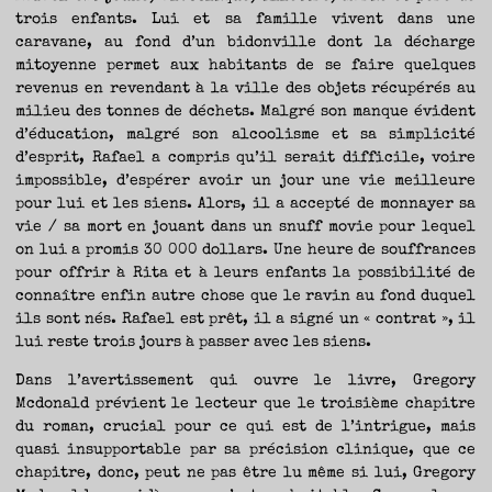
trois enfants. Lui et sa famille vivent dans une
caravane, au fond d’un bidonville dont la décharge
mitoyenne permet aux habitants de se faire quelques
revenus en revendant à la ville des objets récupérés au
milieu des tonnes de déchets. Malgré son manque évident
d’éducation, malgré son alcoolisme et sa simplicité
d’esprit, Rafael a compris qu’il serait difficile, voire
impossible, d’espérer avoir un jour une vie meilleure
pour lui et les siens. Alors, il a accepté de monnayer sa
vie / sa mort en jouant dans un snuff movie pour lequel
on lui a promis 30 000 dollars. Une heure de souffrances
pour offrir à Rita et à leurs enfants la possibilité de
connaître enfin autre chose que le ravin au fond duquel
ils sont nés. Rafael est prêt, il a signé un « contrat », il
lui reste trois jours à passer avec les siens.
Dans l’avertissement qui ouvre le livre, Gregory
Mcdonald prévient le lecteur que le troisième chapitre
du roman, crucial pour ce qui est de l’intrigue, mais
quasi insupportable par sa précision clinique, que ce
chapitre, donc, peut ne pas être lu même si lui, Gregory