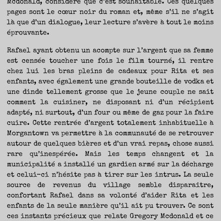
Mcdonald, considère que c’est souhaitable. Ces quelques
pages sont le cœur noir du roman et, même s’il ne s’agit
là que d’un dialogue, leur lecture s’avère à tout le moins
éprouvante.
Rafael ayant obtenu un acompte sur l’argent que sa femme
est censée toucher une fois le film tourné, il rentre
chez lui les bras pleins de cadeaux pour Rita et ses
enfants, avec également une grande bouteille de vodka et
une dinde tellement grosse que le jeune couple ne sait
comment la cuisiner, ne disposant ni d’un récipient
adapté, ni surtout, d’un four ou même de gaz pour la faire
cuire. Cette rentrée d’argent totalement inhabituelle à
Morgantown va permettre à la communauté de se retrouver
autour de quelques bières et d’un vrai repas, chose aussi
rare qu’inespérée. Mais les temps changent et la
municipalité a installé un gardien armé sur la décharge
et celui-ci n’hésite pas à tirer sur les intrus. La seule
source de revenus du village semble disparaître,
confortant Rafael dans sa volonté d’aider Rita et les
enfants de la seule manière qu’il ait pu trouver. Ce sont
ces instants précieux que relate Gregory Mcdonald et ce