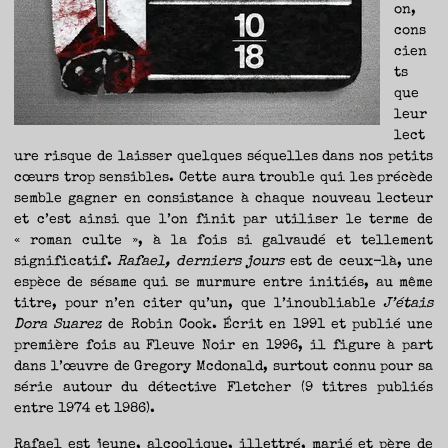
on,
cons
cien
ts
que
leur
lect
ure risque de laisser quelques séquelles dans nos petits
cœurs trop sensibles. Cette aura trouble qui les précède
semble gagner en consistance à chaque nouveau lecteur
et c’est ainsi que l’on finit par utiliser le terme de
« roman culte », à la fois si galvaudé et tellement
significatif.
Rafael, derniers jours
est de ceux-là, une
espèce de sésame qui se murmure entre initiés, au même
titre, pour n’en citer qu’un, que l’inoubliable
J’étais
Dora Suarez
de Robin Cook. Écrit en 1991 et publié une
première fois au Fleuve Noir en 1996, il figure à part
dans l’œuvre de Gregory Mcdonald, surtout connu pour sa
série autour du détective Fletcher (9 titres publiés
entre 1974 et 1986).
Rafael est jeune, alcoolique, illettré, marié et père de