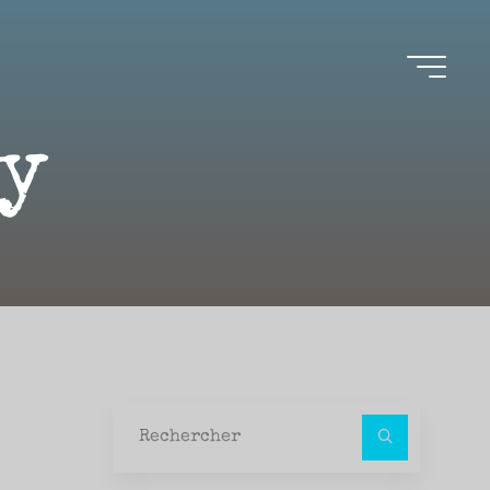
y
Recher
pour :