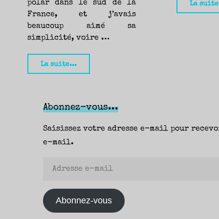
polar dans le sud de la
La suite
France, et j’avais
beaucoup aimé sa
simplicité, voire …
"La
La suite...
petite
fasciste,
Jérôme
Abonnez-vous...
Leroy
Saisissez votre adresse e-mail pour recevo
(La
e-mail.
Manuf)
—
Adresse
Nicolas"
e-
mail
Abonnez-vous