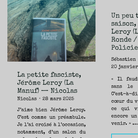
NOUVEAUTÉS.
S’AUTORISER
LES
CHEMINS
DE
Un peu 
TRAVERSE
ET
saison,
LES
PAS
DE
Leroy (
CÔTÉ,
PARLER
Ronde /
SURTOUT
DE
LIVRES,
Policie
DONC,
MAIS
NE
PAS
Sébastien
S’INTERDIRE
D’AUTRES
20 janvier
HORIZONS.
BREF,
SE
La petite fasciste,
JETER
« Il faud
À
Jérôme Leroy (La
L’EAU
OU
sans le 
SE
Manuf) — Nicolas
REMETTRE
C’est-à-di
EN
SELLE
Nicolas
28 mars 2025
ET
cœur du v
VOIR
CE
ce qui v
J’aime bien Jérôme Leroy.
QUI
ADVIENT.
encore un
AIRE(S)
C’est comme un préambule.
LIBRE(S),
ÇA
venir. » …
Je l’ai croisé à l’occasion,
COMMENCE
ICI.
notamment, d’un salon du