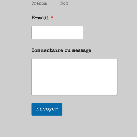
Prénom
Nom
E-mail
*
Commentaire ou message
Envoyer