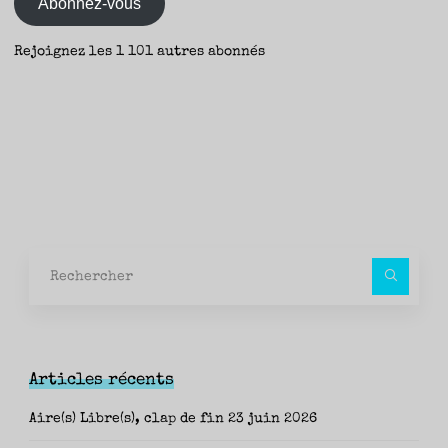
Abonnez-vous
Rejoignez les 1 101 autres abonnés
Rec
pour
Articles récents
Aire(s) Libre(s), clap de fin
23 juin 2026