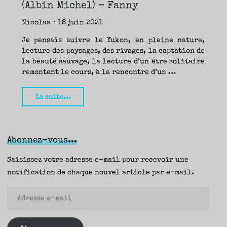
TRAVERSE
(Albin Michel) – Fanny
ET
LES
PAS
DE
Nicolas
18 juin 2021
CÔTÉ,
PARLER
SURTOUT
DE
Je pensais suivre le Yukon, en pleine nature,
LIVRES,
DONC,
lecture des paysages, des rivages, la captation de
MAIS
NE
PAS
la beauté sauvage, la lecture d’un être solitaire
S’INTERDIRE
D’AUTRES
remontant le cours, à la rencontre d’un …
HORIZONS.
BREF,
SE
JETER
À
"Les
L’EAU
La suite...
OU
SE
Rois
REMETTRE
EN
SELLE
du
ET
VOIR
Yukon,
CE
QUI
Abonnez-vous...
ADVIENT.
Adam
AIRE(S)
LIBRE(S),
ÇA
Weymouth
Saisissez votre adresse e-mail pour recevoir une
COMMENCE
ICI.
(Albin
notification de chaque nouvel article par e-mail.
Michel)
Adresse
–
e-
Fanny"
mail