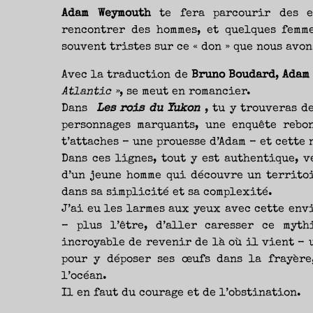
Adam Weymouth
te fera parcourir des e
rencontrer des hommes, et quelques femme
souvent tristes sur ce « don » que nous avon
Avec la traduction de
Bruno Boudard
,
Adam
Atlantic »
, se meut en romancier.
Dans
Les rois du Yukon
, tu y trouveras d
personnages marquants, une enquête rebon
t’attaches – une prouesse d’Adam – et cette 
Dans ces lignes, tout y est authentique, v
d’un jeune homme qui découvre un territoi
dans sa simplicité et sa complexité.
J’ai eu les larmes aux yeux avec cette env
– plus l’être, d’aller caresser ce myt
incroyable de revenir de là où il vient – u
pour y déposer ses œufs dans la frayère
l’océan.
Il en faut du courage et de l’obstination.