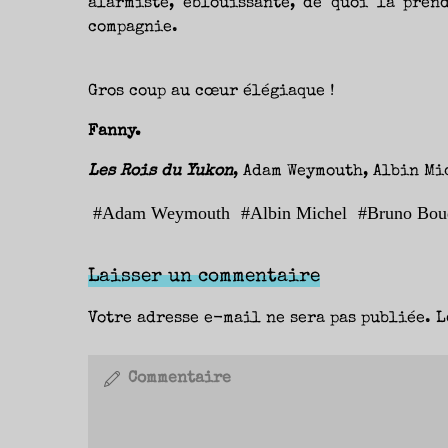
alarmiste, éblouissante, de quoi la pren
compagnie.
Gros coup au cœur élégiaque !
Fanny.
Les Rois du Yukon
, Adam Weymouth, Albin Mic
#
Adam Weymouth
#
Albin Michel
#
Bruno Bou
Laisser un commentaire
Votre adresse e-mail ne sera pas publiée.
L