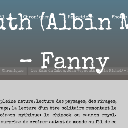
th (Albin 
il
Chroniques
Entretiens
Photos
– Fanny
cueil
Chroniques
Les Rois du Yukon, Adam Weymouth (Albin Michel) –
18 JUIN 2021
 pleine nature, lecture des paysages, des rivages,
vage, la lecture d’un être solitaire remontant le
poisson mythique: le chinook ou saumon royal.
 surprise de croiser autant de monde au fil de ce