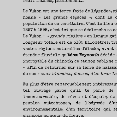
récit intense, passionnant..
NOUVEAUTÉS.
S’AUTORISER
LES
CHEMINS
Le Yukon est une terre faite de légendes, s
DE
TRAVERSE
nomme « les grands espaces », dont la 
ET
LES
PAS
population de ce territoire. C’est le lieu 
DE
CÔTÉ,
1897 à 1898, c’est ici que se déclencha sa 
PARLER
SURTOUT
DE
Le Yukon –
« grande rivière »
en langue gwic
LIVRES,
DONC,
longueur totale est de 3185 kilomètres, tr
MAIS
NE
vastes régions naturelles d’Alaska, avant d
PAS
S’INTERDIRE
D’AUTRES
étendue fluviale qu’
Adam Weymouth
décide 
HORIZONS.
BREF,
incroyable du chinook, ce saumon sublime 
SE
JETER
À
– afin de retourner sur sa terre de naissa
L’EAU
OU
de ces
« eaux blanches, denses, d’un brun la
SE
REMETTRE
EN
SELLE
En plus d’être remarquablement intéressant
ET
VOIR
tel ouvrage parce qu’il te parle de l
CE
QUI
ADVIENT.
incontournable, de rêves et d’espoir, de
AIRE(S)
LIBRE(S),
peuples autochtones, de l’odyssée d’
ÇA
COMMENCE
ICI.
environnementale, d’un territoire qui 
chinooks au cœur du fleuve.