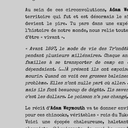
Au sein de ces circonvolutions,
Adam W
territoire qui fut et est désormais le s
devient le pire. Tu pars dans une expé
l’histoire de notre monde, nous relie toute
d’être « vivant ».
« Avant 1897, le mode de vie des Tr’ondë
pendant plusieurs millénaires. Chaque an
familles à se transporter de camp en 
dépendaient. (…)À présent ils ont empois
mourir. Quand on voit ces grosses baleines
problème. Elles n’ont nulle part où aller. 
mais ils font beaucoup de dégâts. Ils saven
c’est les dollars. Le poisson n’a pas changé,
Le récit d’
Adam Weymouth
va te donner envi
pour ces chinooks, véritables « rois du Yuk
Voici une épopée chaleureuse, haletant