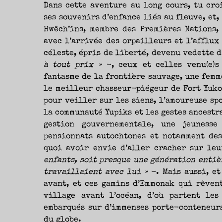
Dans cette aventure au long cours, tu cro
ses souvenirs d’enfance liés au fleuve, et,
Hwëch’ins, membre des Premières Nations, 
avec l’arrivée des orpailleurs et l’afflux
céleste, épris de liberté, devenu vedette 
à tout prix »
-, ceux et celles venu(e)s
fantasme de la frontière sauvage, une femm
le meilleur chasseur-piégeur de Fort Yuko
pour veiller sur les siens, l’amoureuse spo
la communauté Yupiks et les gestes ancestr
gestion gouvernementale, une jeunesse
pensionnats autochtones et notamment des
quoi avoir envie d’aller cracher sur le
enfants, soit presque une génération entiè
travaillaient avec lui »
-. Mais aussi, et
avant, et ces gamins d’Emmonak qui rêvent
village avant l’océan, d’où partent le
embarqués sur d’immenses porte-conteneurs
du globe.