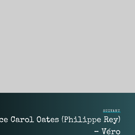
SUIVANT
ce Carol Oates (Philippe Rey)
– Véro