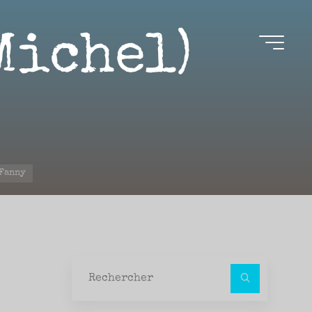
Michel)
 Fanny
Recher
pour :