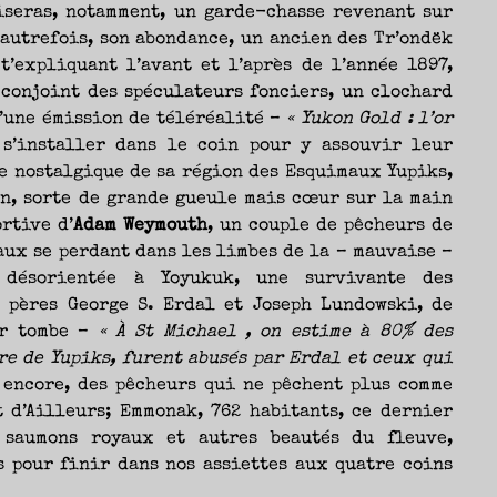
iseras, notamment, un garde-chasse revenant sur
 autrefois, son abondance, un ancien des Tr’ondëk
t’expliquant l’avant et l’après de l’année 1897,
 conjoint des spéculateurs fonciers, un clochard
d’une émission de téléréalité –
« Yukon Gold : l’or
 s’installer dans le coin pour y assouvir leur
e nostalgique de sa région des Esquimaux Yupiks,
n, sorte de grande gueule mais cœur sur la main
rtive d’
Adam Weymouth
, un couple de pêcheurs de
aux se perdant dans les limbes de la – mauvaise –
 désorientée à Yoyukuk, une survivante des
 pères George S. Erdal et Joseph Lundowski, de
ur tombe –
« À St Michael , on estime à 80% des
re de Yupiks, furent abusés par Erdal et ceux qui
 encore, des pêcheurs qui ne pêchent plus comme
 d’Ailleurs; Emmonak, 762 habitants, ce dernier
s saumons royaux et autres beautés du fleuve,
 pour finir dans nos assiettes aux quatre coins