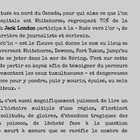
Nicolas
ituée au nord du Canada, pour qui aime ce que l’on
capitale est Whitehorse, regroupant 70% de la
où
Jack London
participa à la « Ruée vers l’or », de
carrière de journaliste et écrivain.
h’in – est le fleuve qui donne le nom au lieu; sa
aversant Whitehorse, Dawson, Fort Yukon, jusqu’au
e se jeter dans la mer de Béring. C’est sur cette
de partir en kayak afin de témoigner du parcours
remontant les eaux tumultueuses – et dangereuses
nce pour y pondre, puis y mourir, épuisé, au sein
iteux. »
, c’est aussi magnifiquement puissant de lire un
’histoire multiple d’une région, d’instinct
 solitude, de gloires, d’abandons tragiques des
un poisson, de lâcheté face à la question
se meurt à mesure que se raréfie le nombre de