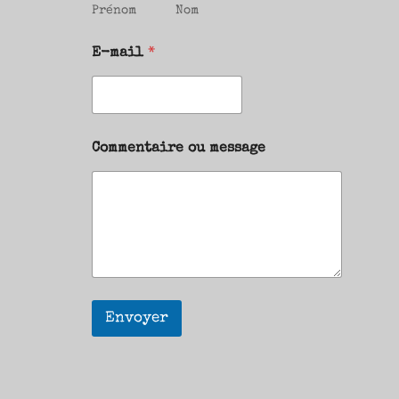
Prénom
Nom
E-mail
*
Commentaire ou message
Envoyer