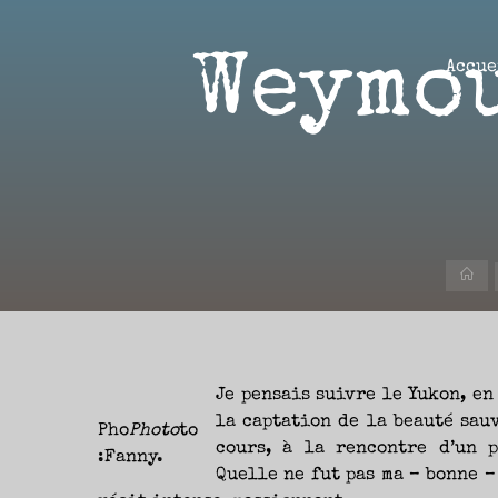
Aller
au
Weymou
contenu
Accue
Aire(s)
Libre(s)
L’ENVIE
DE
PARTAGE
ET
LA
Ac
CURIOSITÉ
SONT
À
L’ORIGINE
DE
CE
BLOG.
GARDER
LES
YEUX
Je pensais suivre le Yukon, en
OUVERTS
SUR
L’ACTUALITÉ
la captation de la beauté sau
LITTÉRAIRE
Pho
Photo
to
SANS
cours, à la rencontre d’un 
COURIR
:Fanny.
EN
PERMANENCE
Quelle ne fut pas ma – bonne –
APRÈS
LES