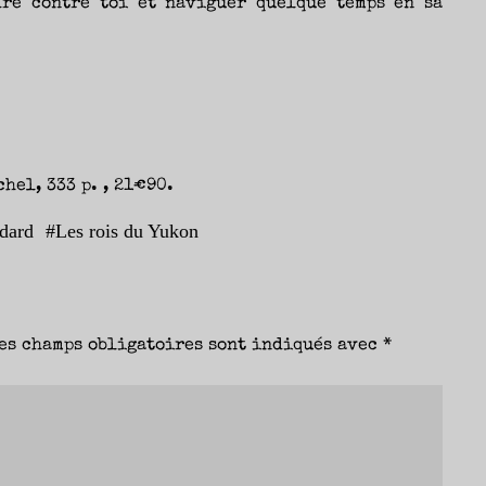
dre contre toi et naviguer quelque temps en sa
hel, 333 p. , 21€90.
dard
#
Les rois du Yukon
es champs obligatoires sont indiqués avec
*