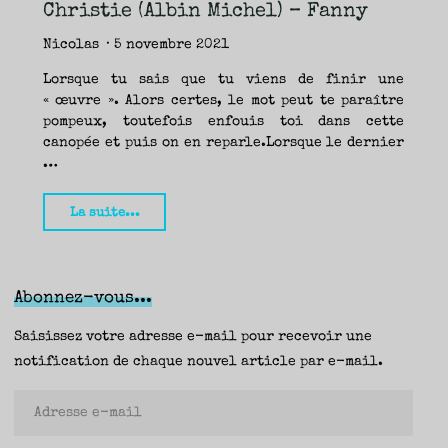
TRAVERSE
Christie (Albin Michel) – Fanny
ET
LES
PAS
DE
Nicolas
5 novembre 2021
CÔTÉ,
PARLER
SURTOUT
DE
Lorsque tu sais que tu viens de finir une
LIVRES,
DONC,
« œuvre ». Alors certes, le mot peut te paraître
MAIS
NE
PAS
pompeux, toutefois enfouis toi dans cette
S’INTERDIRE
D’AUTRES
canopée et puis on en reparle.Lorsque le dernier
HORIZONS.
BREF,
…
SE
JETER
À
L’EAU
OU
"Lorsque
SE
La suite...
REMETTRE
EN
le
SELLE
ET
VOIR
dernier
CE
QUI
ADVIENT.
arbre,
AIRE(S)
Abonnez-vous...
LIBRE(S),
ÇA
Michael
COMMENCE
ICI.
Christie
Saisissez votre adresse e-mail pour recevoir une
(Albin
notification de chaque nouvel article par e-mail.
Michel)
Adresse
–
e-
Fanny"