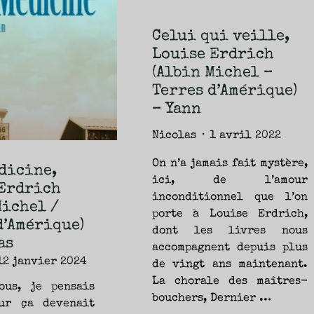
Celui qui veille,
Louise Erdrich
(Albin Michel –
Terres d’Amérique)
– Yann
Nicolas
1 avril 2022
On n’a jamais fait mystère,
dicine,
ici, de l’amour
Erdrich
inconditionnel que l’on
Michel /
porte à Louise Erdrich,
d’Amérique)
dont les livres nous
as
accompagnent depuis plus
12 janvier 2024
de vingt ans maintenant.
La chorale des maîtres-
ous, je pensais
bouchers, Dernier …
ur ça devenait