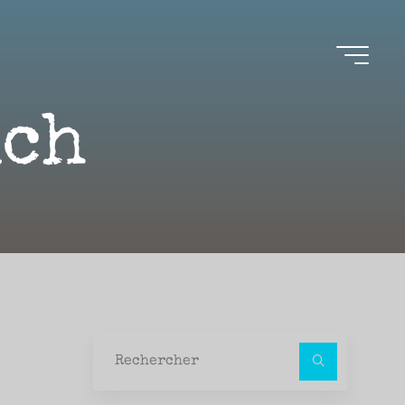
ich
Recher
pour :