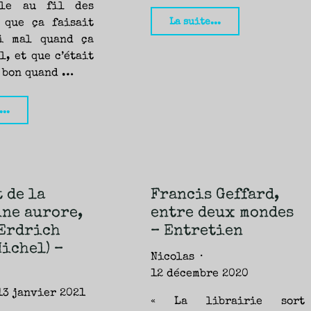
ile au fil des
"Celui
La suite...
 que ça faisait
qui
i mal quand ça
l, et que c’était
veille,
i bon quand …
Louise
Erdrich
"Love
...
(Albin
Medicine,
Michel
Louise
–
Erdrich
Terres
(Albin
 de la
Francis Geffard,
d’Amérique)
Michel
ne aurore,
entre deux mondes
–
/
Erdrich
– Entretien
Yann"
Terres
Michel) –
Nicolas
d’Amérique)
12 décembre 2020
–
13 janvier 2021
« La librairie sort
Nicolas"