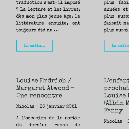
traduction s’est-il imposé
plus fac
? La lecture et les livres,
années et
dès mon plus jeune âge, la
plus auss
littérature ensuite, ont
faisait ma
toujours été ma …
plus auss
"Entretien
La suite...
La suite
avec
Isabelle
Reinharez,
traductrice
Louise Erdrich /
L’enfant
–
Margaret Atwood –
prochai
Yann
Une rencontre
Louise 
et
(Albin 
Nicolas
30 janvier 2021
Seb"
Fanny
A l’occasion de la sortie
Nicolas
du dernier roman de