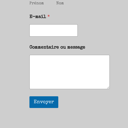
Prénom
Nom
E-mail
*
Commentaire ou message
Envoyer