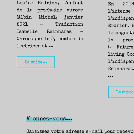
Louise Erdrich, L’enfant
En 2018
de la prochaine aurore
l’inten
(Albin Michel, janvier
l’indisp
2021 – Traduction
Erdrich. 
Isabelle Reinharez –
le magnét
Chronique ici), nombre de
la proc
lectrices et …
(« Futur
living God
"Louise
l’indispe
La suite...
Reinharez
Erdrich
…
/
Margaret
La suite
Atwood
–
Une
Abonnez-vous...
rencontre"
Saisissez votre adresse e-mail pour recevo