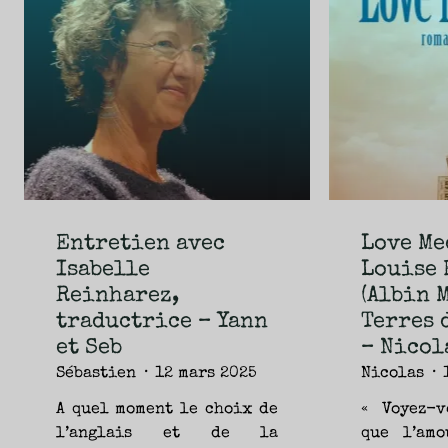
NOUVEAUTÉS.
S’AUTORISER
LES
CHEMINS
DE
TRAVERSE
ET
LES
PAS
DE
CÔTÉ,
PARLER
SURTOUT
DE
LIVRES,
DONC,
MAIS
NE
PAS
S’INTERDIRE
D’AUTRES
HORIZONS.
BREF,
SE
Entretien avec
Love Me
JETER
À
Isabelle
Louise 
L’EAU
OU
SE
Reinharez,
(Albin 
REMETTRE
EN
SELLE
traductrice – Yann
Terres 
ET
VOIR
et Seb
– Nicol
CE
QUI
ADVIENT.
Sébastien
12 mars 2025
Nicolas
AIRE(S)
LIBRE(S),
ÇA
COMMENCE
A quel moment le choix de
« Voyez-v
ICI.
l’anglais et de la
que l’amo