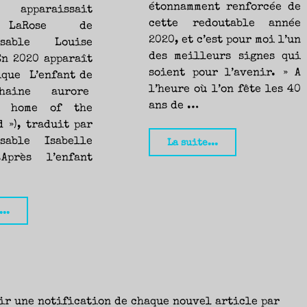
étonnamment renforcée de
 apparaissait
cette redoutable année
se LaRose de
2020, et c’est pour moi l’un
ensable Louise
des meilleurs signes qui
En 2020 apparaît
soient pour l’avenir. » A
ique L’enfant de
l’heure où l’on fête les 40
haine aurore
ans de …
e home of the
 »), traduit par
"Francis
nsable Isabelle
La suite...
.Après l’enfant
Geffard,
entre
deux
"L’enfant
...
mondes
de
–
la
Entretien"
prochaine
aurore,
ir une notification de chaque nouvel article par
Louise