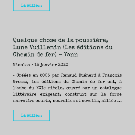
"Border
La suite...
la
Bête,
Lune
Vuillemin
Quelque chose de la poussière,
(La
Lune Vuillemin (Les éditions du
Contre-
Chemin de fer) – Yann
Allée)
–
Nicolas
15 janvier 2020
Yann
« Créées en 2005 par Renaud Buénerd & François
et
Grosso, les éditions du Chemin de fer ont, à
Fanny"
l’aube du XXIe siècle, œuvré sur un catalogue
littéraire exigeant, construit sur la forme
narrative courte, nouvelles et novella, alliée …
"Quelque
La suite...
chose
de