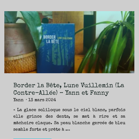
jamais,
Lune
Vuillemin
(Cambourakis
/
Musée
des
Confluences)
—
Fanny"
Border la Bête, Lune Vuillemin (La
Contre-Allée) – Yann et Fanny
Yann
13 mars 2024
« La glace soliloque sous le ciel blanc, parfois
elle grince des dents, se met à rire et sa
mâchoire claque. Sa peau blanche gercée de bleu
semble forte et prête à …