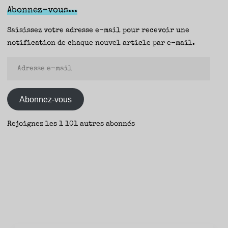
la
Abonnez-vous...
poussière,
Lune
Saisissez votre adresse e-mail pour recevoir une
Vuillemin
notification de chaque nouvel article par e-mail.
(Les
Adresse
éditions
e-
du
mail
Chemin
Abonnez-vous
de
fer)
Rejoignez les 1 101 autres abonnés
–
Yann"