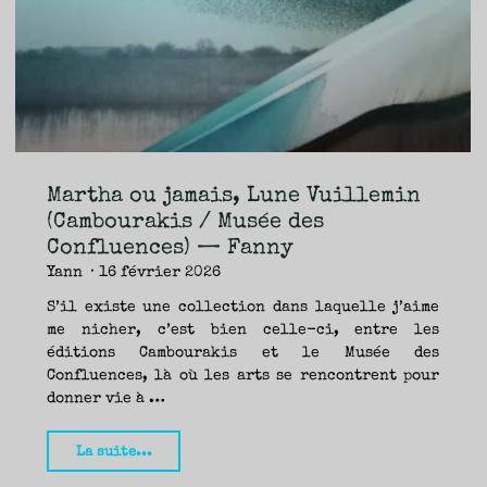
TRAVERSE
ET
LES
PAS
DE
CÔTÉ,
PARLER
SURTOUT
DE
LIVRES,
DONC,
MAIS
NE
PAS
S’INTERDIRE
D’AUTRES
HORIZONS.
BREF,
SE
JETER
Martha ou jamais, Lune Vuillemin
À
L’EAU
OU
(Cambourakis / Musée des
SE
REMETTRE
Confluences) — Fanny
EN
SELLE
ET
Yann
16 février 2026
VOIR
CE
QUI
ADVIENT.
S’il existe une collection dans laquelle j’aime
AIRE(S)
LIBRE(S),
me nicher, c’est bien celle-ci, entre les
ÇA
COMMENCE
éditions Cambourakis et le Musée des
ICI.
Confluences, là où les arts se rencontrent pour
donner vie à …
"Martha
La suite...
ou