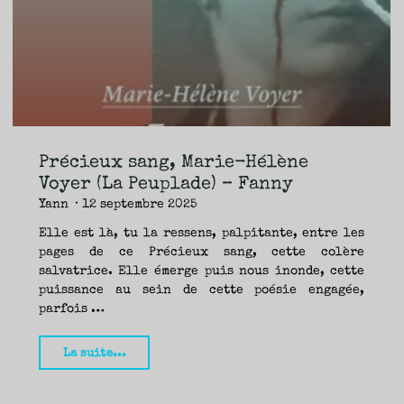
TRAVERSE
ET
LES
PAS
DE
CÔTÉ,
PARLER
SURTOUT
DE
LIVRES,
DONC,
MAIS
NE
PAS
S’INTERDIRE
D’AUTRES
HORIZONS.
BREF,
SE
JETER
Précieux sang, Marie-Hélène
À
L’EAU
OU
Voyer (La Peuplade) – Fanny
SE
REMETTRE
Yann
12 septembre 2025
EN
SELLE
ET
VOIR
Elle est là, tu la ressens, palpitante, entre les
CE
QUI
pages de ce Précieux sang, cette colère
ADVIENT.
AIRE(S)
LIBRE(S),
salvatrice. Elle émerge puis nous inonde, cette
ÇA
COMMENCE
puissance au sein de cette poésie engagée,
ICI.
parfois …
"Précieux
La suite...
sang,
Marie-