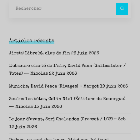
Rec
pour
Articles récents
Aire(s) Libre(s), clap de fin
23 juin 2026
L’obscure clarté de l’air, David Vann (Gallmeister /
Totem) — Nicolas
22 juin 2026
Munichs, David Peace (Rivages) – Margot
19 juin 2026
Seules les bêtes, Colin Niel (Éditions du Rouergue)
— Nicolas
15 juin 2026
Le jour d’avant, Sorj Chalandon (Grasset / LGF) – Seb
12 juin 2026
Dedans, ce sont des loups, Stéphane Jolibert