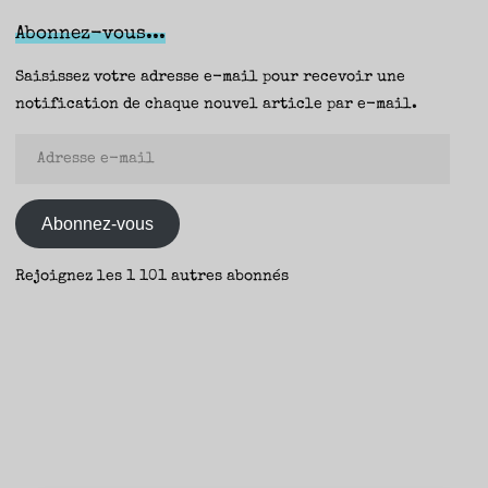
Nathaniel
Abonnez-vous...
Ian
Miller
Saisissez votre adresse e-mail pour recevoir une
(Buchet
notification de chaque nouvel article par e-mail.
Chastel
Adresse
/
e-
J’ai
mail
Lu)
Abonnez-vous
–
Fanny"
Rejoignez les 1 101 autres abonnés