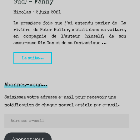
Sud) – Fanny
–
Seb"
Nicolas
2 juin 2021
La première fois que j’ai entendu parler de La
rivière de Peter Heller, c’était dans ma voiture,
en compagnie de l’auteur himself, de son
amoureuse Kim Yan et de sa fantastique …
"La
La suite...
Rivière,
Peter
Heller
Abonnez-vous...
(Actes
Sud)
Saisissez votre adresse e-mail pour recevoir une
–
notification de chaque nouvel article par e-mail.
Fanny"
Adresse
e-
mail
Abonnez-vous