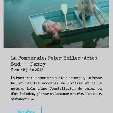
Peter
Heller
(Actes
Sud
/
Babel)
—
Seb"
La Pommeraie, Peter Heller (Actes
Sud) — Fanny
Yann
9 juin 2025
La Pommeraie comme une suite d’estampes, un Peter
Heller peintre accompli de l’intime et de la
nature. Loin d’une Constellation du chien ou
d’un Peindre, pêcher et laisser mourir, l’auteur,
baroudeur …
"La
La suite...