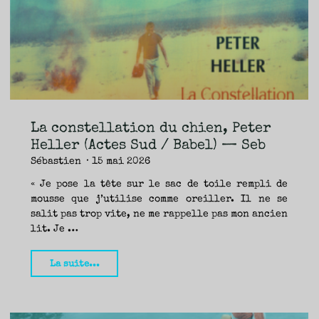
TRAVERSE
ET
LES
PAS
DE
CÔTÉ,
PARLER
SURTOUT
DE
LIVRES,
DONC,
MAIS
NE
PAS
S’INTERDIRE
D’AUTRES
HORIZONS.
BREF,
SE
JETER
La constellation du chien, Peter
À
L’EAU
OU
Heller (Actes Sud / Babel) — Seb
SE
REMETTRE
Sébastien
15 mai 2026
EN
SELLE
ET
VOIR
« Je pose la tête sur le sac de toile rempli de
CE
QUI
mousse que j’utilise comme oreiller. Il ne se
ADVIENT.
AIRE(S)
LIBRE(S),
salit pas trop vite, ne me rappelle pas mon ancien
ÇA
COMMENCE
lit. Je …
ICI.
"La
La suite...
constellation
du
chien,