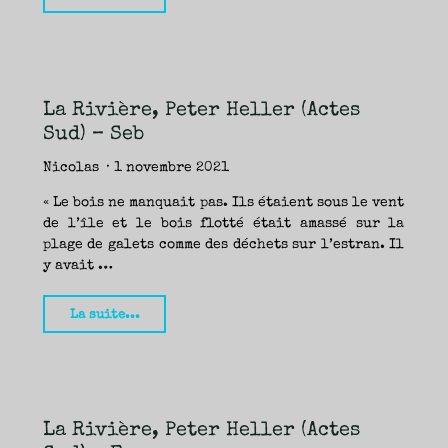
Pommeraie,
Peter
Heller
(Actes
La Rivière, Peter Heller (Actes
Sud)
Sud) – Seb
—
Fanny"
Nicolas
1 novembre 2021
« Le bois ne manquait pas. Ils étaient sous le vent
de l’île et le bois flotté était amassé sur la
plage de galets comme des déchets sur l’estran. Il
y avait …
"La
La suite...
Rivière,
Peter
Heller
(Actes
La Rivière, Peter Heller (Actes
Sud)