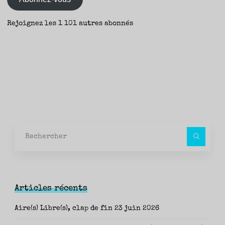
Rejoignez les 1 101 autres abonnés
Rec
pour
Articles récents
Aire(s) Libre(s), clap de fin
23 juin 2026