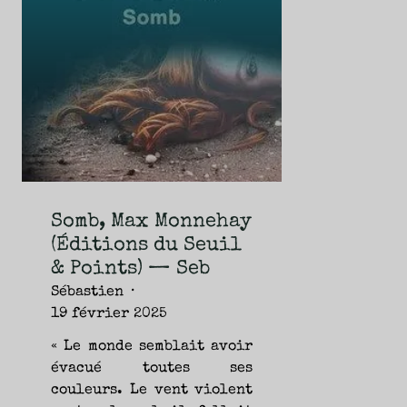
NOUVEAUTÉS.
S’AUTORISER
LES
CHEMINS
DE
TRAVERSE
ET
LES
PAS
DE
CÔTÉ,
PARLER
SURTOUT
DE
LIVRES,
DONC,
MAIS
NE
PAS
S’INTERDIRE
D’AUTRES
HORIZONS.
BREF,
SE
Somb, Max Monnehay
JETER
À
(Éditions du Seuil
L’EAU
OU
SE
& Points) — Seb
REMETTRE
EN
SELLE
Sébastien
ET
VOIR
19 février 2025
CE
QUI
ADVIENT.
AIRE(S)
« Le monde semblait avoir
LIBRE(S),
ÇA
évacué toutes ses
COMMENCE
ICI.
couleurs. Le vent violent