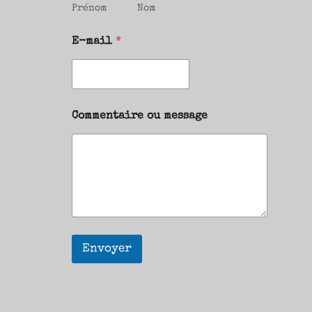
Prénom
Nom
E-mail
*
Commentaire ou message
Envoyer