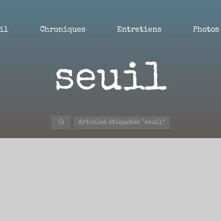
il
Chroniques
Entretiens
Photos
seuil
Accueil
Articles étiquetés "seuil"