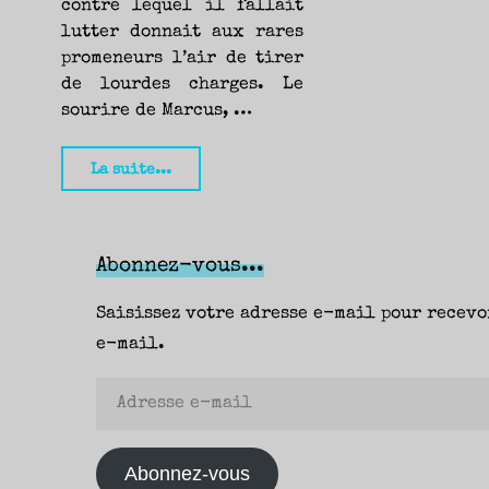
contre lequel il fallait
lutter donnait aux rares
promeneurs l’air de tirer
de lourdes charges. Le
sourire de Marcus, …
"Somb,
La suite...
Max
Monnehay
(Éditions
Abonnez-vous...
du
Saisissez votre adresse e-mail pour recevo
Seuil
e-mail.
&
Points)
Adresse
—
e-
Seb"
mail
Abonnez-vous