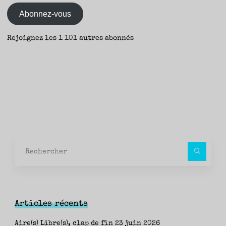
mail
–
Abonnez-vous
Fanny."
Rejoignez les 1 101 autres abonnés
Rec
pour
Articles récents
Aire(s) Libre(s), clap de fin
23 juin 2026