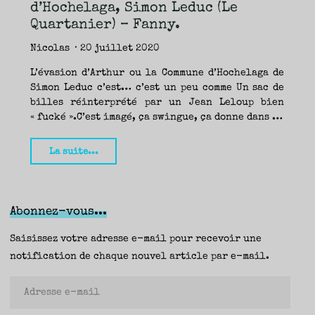
TRAVERSE
d’Hochelaga, Simon Leduc (Le
ET
LES
PAS
Quartanier) – Fanny.
DE
CÔTÉ,
PARLER
SURTOUT
Nicolas
20 juillet 2020
DE
LIVRES,
DONC,
MAIS
L’évasion d’Arthur ou la Commune d’Hochelaga de
NE
PAS
Simon Leduc c’est… c’est un peu comme Un sac de
S’INTERDIRE
D’AUTRES
billes réinterprété par un Jean Leloup bien
HORIZONS.
BREF,
SE
« fucké ».C’est imagé, ça swingue, ça donne dans …
JETER
À
L’EAU
OU
SE
"L’évasion
La suite...
REMETTRE
EN
SELLE
d’Arthur
ET
VOIR
ou
CE
QUI
ADVIENT.
la
AIRE(S)
Abonnez-vous...
LIBRE(S),
ÇA
commune
COMMENCE
ICI.
d’Hochelaga,
Saisissez votre adresse e-mail pour recevoir une
Simon
notification de chaque nouvel article par e-mail.
Leduc
Adresse
(Le
e-
Quartanier)