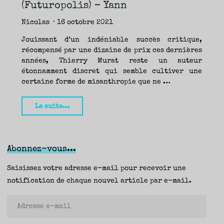
TRAVERSE
(Futuropolis) – Yann
ET
LES
PAS
DE
Nicolas
16 octobre 2021
CÔTÉ,
PARLER
SURTOUT
DE
Jouissant d’un indéniable succès critique,
LIVRES,
DONC,
récompensé par une dizaine de prix ces dernières
MAIS
NE
PAS
années, Thierry Murat reste un auteur
S’INTERDIRE
D’AUTRES
étonnamment discret qui semble cultiver une
HORIZONS.
BREF,
certaine forme de misanthropie que ne …
SE
JETER
À
L’EAU
OU
"Ne
SE
La suite...
REMETTRE
EN
reste
SELLE
ET
VOIR
que
CE
QUI
ADVIENT.
l’aube,
AIRE(S)
Abonnez-vous...
LIBRE(S),
ÇA
Thierry
COMMENCE
ICI.
Murat
Saisissez votre adresse e-mail pour recevoir une
(Futuropolis)
notification de chaque nouvel article par e-mail.
–
Adresse
Yann"
e-