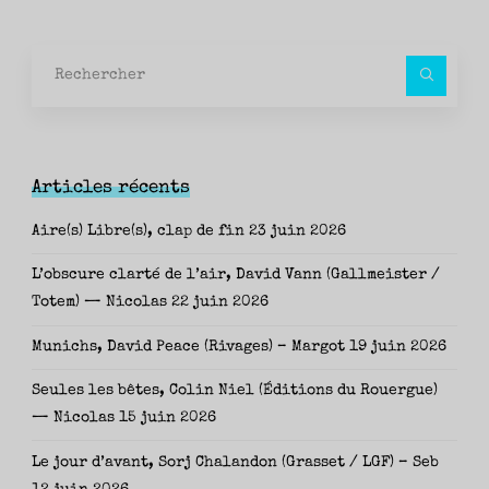
Rec
pour
Articles récents
Aire(s) Libre(s), clap de fin
23 juin 2026
L’obscure clarté de l’air, David Vann (Gallmeister /
Totem) — Nicolas
22 juin 2026
Munichs, David Peace (Rivages) – Margot
19 juin 2026
Seules les bêtes, Colin Niel (Éditions du Rouergue)
— Nicolas
15 juin 2026
Le jour d’avant, Sorj Chalandon (Grasset / LGF) – Seb