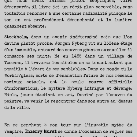
qui nous avait laissés plutôt sceptiques, voire
TRAVERSE
ET
LES
désemparés, il livre ici un récit plus accessible, sans
PAS
DE
toutefois renoncer à une certaine radicalité puisque le
CÔTÉ,
PARLER
ton en est profondément désenchanté et la lumière
SURTOUT
DE
LIVRES,
quasiment absente.
DONC,
MAIS
NE
PAS
Stockholm, dans un avenir indéterminé mais que l’on
S’INTERDIRE
D’AUTRES
devine plutôt proche. Jørgen Nyberg vit au 153ème étage
HORIZONS.
BREF,
d’un immeuble, entouré des oeuvres géantes auxquelles il
SE
JETER
À
consacre ses nuits. Né en 1485 dans un village de
L’EAU
OU
Toscane, il traverse les siècles en se tenant autant que
SE
REMETTRE
possible à l’écart de ses semblables. Dans ce monde où le
EN
SELLE
ET
Workin’glass, sorte de d’émanation future de nos réseaux
VOIR
CE
sociaux actuels, est la seule source officielle
QUI
ADVIENT.
d’informations, le mystère Nyberg intrigue et dérange.
AIRE(S)
LIBRE(S),
ÇA
Niels, jeune étudiant en art, fasciné par l’oeuvre du
COMMENCE
ICI.
peintre, va venir le rencontrer dans son antre au-dessus
de la ville.
En se penchant à son tour sur l’inusable mythe du
Vampire,
Thierry Murat
se donne l’occasion de régler ses