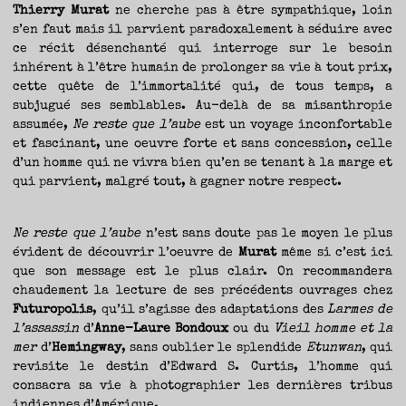
Thierry Murat
ne cherche pas à être sympathique, loin
s’en faut mais il parvient paradoxalement à séduire avec
ce récit désenchanté qui interroge sur le besoin
inhérent à l’être humain de prolonger sa vie à tout prix,
cette quête de l’immortalité qui, de tous temps, a
subjugué ses semblables. Au-delà de sa misanthropie
assumée,
Ne reste que l’aube
est un voyage inconfortable
et fascinant, une oeuvre forte et sans concession, celle
d’un homme qui ne vivra bien qu’en se tenant à la marge et
qui parvient, malgré tout, à gagner notre respect.
Ne reste que l’aube
n’est sans doute pas le moyen le plus
évident de découvrir l’oeuvre de
Murat
même si c’est ici
que son message est le plus clair. On recommandera
chaudement la lecture de ses précédents ouvrages chez
Futuropolis
, qu’il s’agisse des adaptations des
Larmes de
l’assassin
d’
Anne-Laure Bondoux
ou du
Vieil homme et la
mer
d’
Hemingway
, sans oublier le splendide
Etunwan
, qui
revisite le destin d’Edward S. Curtis, l’homme qui
consacra sa vie à photographier les dernières tribus
indiennes d’Amérique.