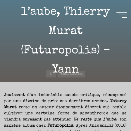
Aller
l’aube, Thierry
au
contenu
Aire(s)
Murat
Libre(s)
(Futuropolis) –
L’ENVIE
DE
PARTAGE
ET
LA
CURIOSITÉ
Yann
SONT
À
Accueil
L’ORIGINE
Bande dessinée
DE
CE
BLOG.
GARDER
16 OCTOBRE 2021
LES
YEUX
OUVERTS
Jouissant d’un indéniable succès critique, récompensé
SUR
L’ACTUALITÉ
LITTÉRAIRE
par une dizaine de prix ces dernières années,
Thierry
SANS
COURIR
Murat
reste un auteur étonnamment discret qui semble
EN
PERMANENCE
cultiver une certaine forme de misanthropie que ne
APRÈS
LES
Nicolas
NOUVEAUTÉS.
viendra sûrement pas atténuer
Ne reste que l’aube
, son
S’AUTORISER
LES
sixième album chez
Futuropolis
. Après
Animabilis
(2018)
CHEMINS
DE