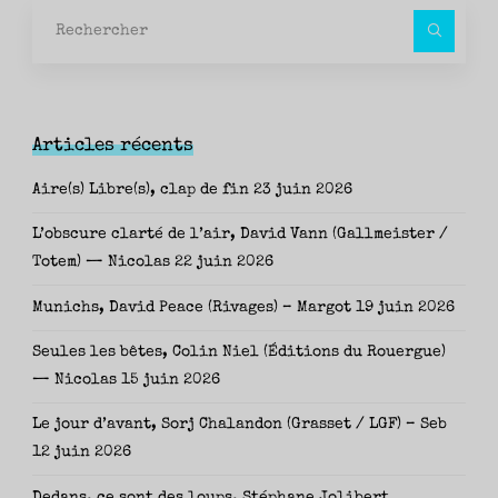
Rec
pour
Articles récents
Aire(s) Libre(s), clap de fin
23 juin 2026
L’obscure clarté de l’air, David Vann (Gallmeister /
Totem) — Nicolas
22 juin 2026
Munichs, David Peace (Rivages) – Margot
19 juin 2026
Seules les bêtes, Colin Niel (Éditions du Rouergue)
— Nicolas
15 juin 2026
Le jour d’avant, Sorj Chalandon (Grasset / LGF) – Seb
12 juin 2026
Dedans, ce sont des loups, Stéphane Jolibert