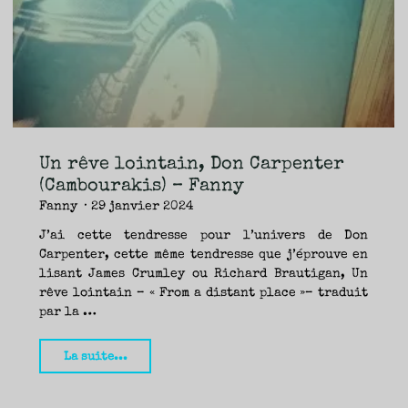
TRAVERSE
ET
LES
PAS
DE
CÔTÉ,
PARLER
SURTOUT
DE
LIVRES,
DONC,
MAIS
NE
PAS
S’INTERDIRE
D’AUTRES
HORIZONS.
BREF,
SE
JETER
Un rêve lointain, Don Carpenter
À
L’EAU
OU
(Cambourakis) – Fanny
SE
REMETTRE
Fanny
29 janvier 2024
EN
SELLE
ET
VOIR
J’ai cette tendresse pour l’univers de Don
CE
QUI
Carpenter, cette même tendresse que j’éprouve en
ADVIENT.
AIRE(S)
LIBRE(S),
lisant James Crumley ou Richard Brautigan, Un
ÇA
COMMENCE
rêve lointain – « From a distant place »– traduit
ICI.
par la …
"Un
La suite...
rêve
lointain,