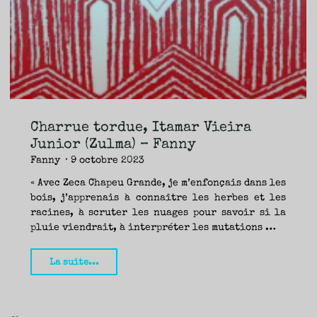
TRAVERSE
ET
LES
PAS
DE
CÔTÉ,
PARLER
SURTOUT
DE
LIVRES,
DONC,
MAIS
NE
PAS
S’INTERDIRE
D’AUTRES
HORIZONS.
BREF,
SE
JETER
Charrue tordue, Itamar Vieira
À
L’EAU
OU
Junior (Zulma) – Fanny
SE
REMETTRE
Fanny
9 octobre 2023
EN
SELLE
ET
VOIR
« Avec Zeca Chapeu Grande, je m’enfonçais dans les
CE
QUI
bois, j’apprenais à connaître les herbes et les
ADVIENT.
AIRE(S)
LIBRE(S),
racines, à scruter les nuages pour savoir si la
ÇA
COMMENCE
pluie viendrait, à interpréter les mutations …
ICI.
"Charrue
La suite...
tordue,
Itamar
Vieira