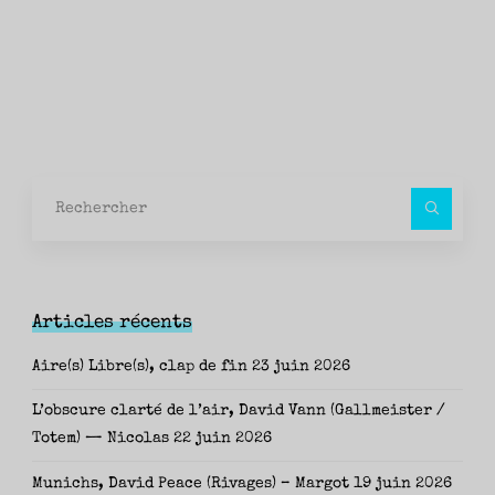
Rec
pour
Articles récents
Aire(s) Libre(s), clap de fin
23 juin 2026
L’obscure clarté de l’air, David Vann (Gallmeister /
Totem) — Nicolas
22 juin 2026
Munichs, David Peace (Rivages) – Margot
19 juin 2026