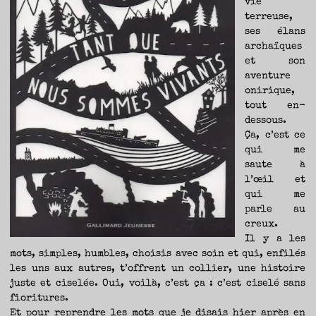
vie
TRAVERSE
ET
LES
terreuse,
PAS
DE
ses élans
CÔTÉ,
PARLER
archaïques
SURTOUT
DE
LIVRES,
et son
DONC,
MAIS
aventure
NE
PAS
onirique,
S’INTERDIRE
D’AUTRES
HORIZONS.
tout en-
BREF,
SE
dessous.
JETER
À
Ça, c’est ce
L’EAU
OU
SE
qui me
REMETTRE
EN
saute à
SELLE
ET
l’œil et
VOIR
CE
QUI
qui me
ADVIENT.
AIRE(S)
parle au
LIBRE(S),
ÇA
creux.
COMMENCE
ICI.
Il y a les
mots, simples, humbles, choisis avec soin et qui, enfilés
les uns aux autres, t’offrent un collier, une histoire
juste et ciselée. Oui, voilà, c’est ça : c’est ciselé sans
fioritures.
Et pour reprendre les mots que je disais hier après en