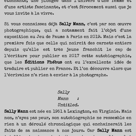
étonnante, une plongée dans l’univers d’une femme et
TRAVERSE
ET
LES
d’une artiste fascinante, et c’est férocement aussi que je
PAS
DE
vous invite à la vivre.
CÔTÉ,
PARLER
SURTOUT
DE
Si vous connaissez déjà
Sally Mann
, c’est par son œuvre
LIVRES,
DONC,
photographique, qui a notamment fait l’objet d’une
MAIS
NE
PAS
exposition au Jeu de Paume à Paris en 2019. Mais c’est la
S’INTERDIRE
D’AUTRES
première fois que celle qui noircit des carnets entiers
HORIZONS.
BREF,
depuis qu’elle est très jeune franchit le cap de
SE
JETER
À
l’écriture pour publier en 2017 cette autobiographie,
L’EAU
OU
que les
Éditions Phébus
ont eu l’excellente idée de
SE
REMETTRE
traduire et publier en France. Et l’on découvre alors que
EN
SELLE
ET
l’écrivaine n’a rien à envier à la photographe.
VOIR
CE
QUI
ADVIENT.
AIRE(S)
LIBRE(S),
Sally
ÇA
COMMENCE
Mann :
ICI.
Untitled.
Sally Mann
est née en 1951 à Lexington, en Virginie. Mais
non, n’ayez pas peur, son autobiographie ne ressemble en
rien à un déroulé chronologique qui enchaînerait les
faits de sa naissance à nos jours. Car
Sally Mann
est