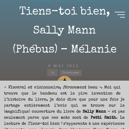
Aller
Tiens-toi bien,
au
contenu
Aire(s)
Sally Mann
Libre(s)
(Phébus) – Mélanie
L’ENVIE
DE
PARTAGE
ET
LA
CURIOSITÉ
9 MAI 2022
SONT
À
Accueil
L’ORIGINE
Chroniques
DE
CE
BLOG.
GARDER
LES
« Viscéral et visionnaire, férocement beau »
. Moi qui
YEUX
OUVERTS
trouve que le bandeau est la pire invention de
SUR
Nicolas
L’ACTUALITÉ
LITTÉRAIRE
l’histoire du livre, je dois dire que pour une fois je
SANS
COURIR
partage entièrement l’avis qui se trouve sur la
EN
PERMANENCE
(magnifique) couverture du livre de
Sally Mann
– et pas
APRÈS
LES
NOUVEAUTÉS.
seulement parce que ces mots sont de
Patti Smith
. La
S’AUTORISER
LES
lecture de
Tiens-toi bien !
s’apparente à une expérience
CHEMINS
DE