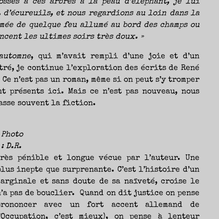
ossés à ces arbres à la peau d’éléphant, je lui
Sébastien
, d’écureuils, et nous regardions au loin dans la
umée de quelque feu allumé au bord des champs ou
ncent les ultimes soirs très doux. »
automne
, qui m’avait rempli d’une joie et d’un
tré, je continue l’exploration des écrits de René
 Ce n’est pas un roman, même si on peut s’y tromper
t présents ici. Mais ce n’est pas nouveau, nous
asse souvent la fiction.
Photo
: D.R.
très pénible et longue vécue par l’auteur. Une
lus inepte que surprenante. C’est l’histoire d’un
arginale et sans doute de sa naïveté, croise le
n’a pas de bouclier. Quand on dit justice on pense
prononcer avec un fort accent allemand de
Occupation, c’est mieux), on pense à lenteur