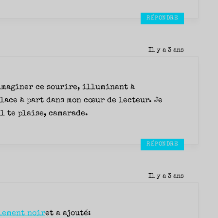
RÉPONDRE
Il y a 3 ans
 imaginer ce sourire, illuminant à
place à part dans mon cœur de lecteur. Je
il te plaise, camarade.
RÉPONDRE
Il y a 3 ans
lement noir
et a ajouté: