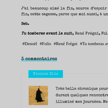
J’ai beaucoup aimé la fin, source d’espoir 
fin, cette sagesse, parce que moi aussi, à un
Seb.
Tu tomberas avant la nui
t, René Frégni, Fol
#
Denoël
#
Folio
#
René Frégni
#
Tu tomberas av
3 commentaires
Nicolas Elie
Très belle chronique pour 
durant quelques rencontre
illuminé mes journées. M