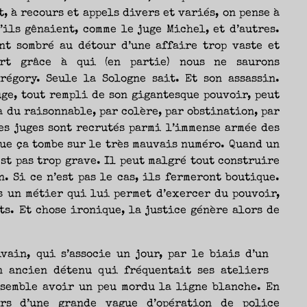
, à recours et appels divers et variés, on pense à
’ils gênaient, comme le juge Michel, et d’autres.
ont sombré au détour d’une affaire trop vaste et
rt grâce à qui (en partie) nous ne saurons
régory. Seule la Sologne sait. Et son assassin.
uge, tout rempli de son gigantesque pouvoir, peut
 du raisonnable, par colère, par obstination, par
les juges sont recrutés parmi l’immense armée des
que ça tombe sur le très mauvais numéro. Quand un
st pas trop grave. Il peut malgré tout construire
. Si ce n’est pas le cas, ils fermeront boutique.
s un métier qui lui permet d’exercer du pouvoir,
ts. Et chose ironique, la justice génère alors de
vain, qui s’associe un jour, par le biais d’un
n ancien détenu qui fréquentait ses ateliers
 semble avoir un peu mordu la ligne blanche. En
ors d’une grande vague d’opération de police