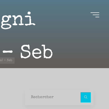
égni
 – Seb
o) – Seb
Recher
pour :