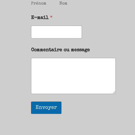
Prénom
Nom
E-mail
*
Commentaire ou message
Envoyer