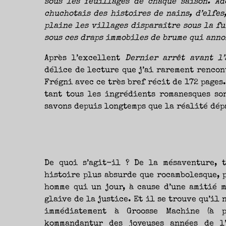
sous les feuillages de chaque saison. Ad
NOUVEAUTÉS.
S’AUTORISER
chuchotais des histoires de nains, d’elfes
LES
CHEMINS
DE
plaine les villages disparaître sous la f
TRAVERSE
ET
sous ces draps immobiles de brume qui anno
LES
PAS
DE
CÔTÉ,
Après l’excellent
Dernier arrêt avant l’
PARLER
SURTOUT
DE
délice de lecture que j’ai rarement rencon
LIVRES,
DONC,
Frégni avec ce très bref récit de 172 pages.
MAIS
NE
tant tous les ingrédients romanesques son
PAS
S’INTERDIRE
D’AUTRES
savons depuis longtemps que la réalité dép
HORIZONS.
BREF,
SE
JETER
À
L’EAU
OU
SE
REMETTRE
EN
SELLE
De quoi s’agit-il ? De la mésaventure, 
ET
VOIR
histoire plus absurde que rocambolesque, p
CE
QUI
ADVIENT.
homme qui un jour, à cause d’une amitié m
AIRE(S)
LIBRE(S),
glaive de la justice. Et il se trouve qu’il 
ÇA
COMMENCE
ICI.
immédiatement à Groosse Machine (à 
kommandantur des joyeuses années de l’