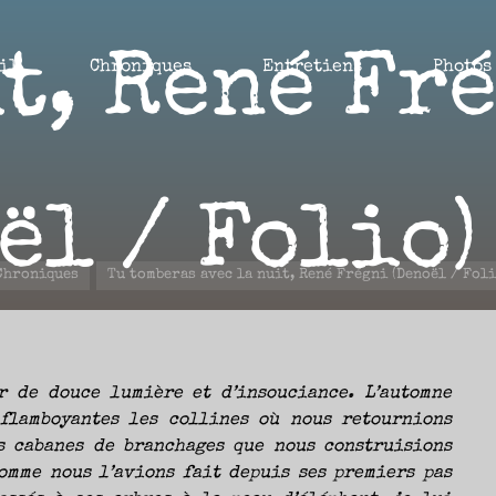
t, René Fr
il
Chroniques
Entretiens
Photos
ël / Folio)
eil
Chroniques
Tu tomberas avec la nuit, René Frégni (Denoël / Foli
5 MAI 2023
r de douce lumière et d’insouciance. L’automne
 flamboyantes les collines où nous retournions
s cabanes de branchages que nous construisions
omme nous l’avions fait depuis ses premiers pas