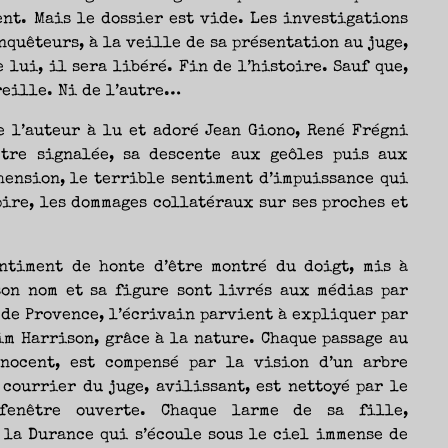
nt. Mais le dossier est vide. Les investigations
nquêteurs, à la veille de sa présentation au juge,
 lui, il sera libéré. Fin de l’histoire. Sauf que,
reille. Ni de l’autre…
e l’auteur à lu et adoré Jean Giono, René Frégni
être signalée, sa descente aux geôles puis aux
hension, le terrible sentiment d’impuissance qui
 pire, les dommages collatéraux sur ses proches et
ntiment de honte d’être montré du doigt, mis à
son nom et sa figure sont livrés aux médias par
de Provence, l’écrivain parvient à expliquer par
im Harrison, grâce à la nature. Chaque passage au
nocent, est compensé par la vision d’un arbre
courrier du juge, avilissant, est nettoyé par le
enêtre ouverte. Chaque larme de sa fille,
 la Durance qui s’écoule sous le ciel immense de