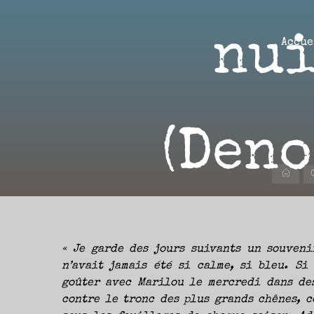
Aller
au
nui
contenu
Accue
Aire(s)
Libre(s)
(Deno
L’ENVIE
DE
PARTAGE
ET
LA
Accu
CURIOSITÉ
SONT
À
L’ORIGINE
DE
CE
BLOG.
GARDER
LES
YEUX
« Je garde des jours suivants un souveni
OUVERTS
SUR
L’ACTUALITÉ
n’avait jamais été si calme, si bleu. Si
LITTÉRAIRE
SANS
goûter avec Marilou le mercredi dans de
COURIR
EN
PERMANENCE
contre le tronc des plus grands chênes, c
APRÈS
LES