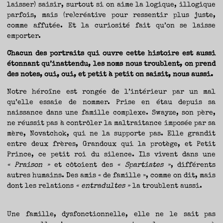
laisser) saisir, surtout si on aime la logique, illogique
parfois, mais (re)créative pour ressentir plus juste,
comme affutée. Et la curiosité fait qu’on se laisse
emporter.
Chacun des portraits qui ouvre cette histoire est aussi
étonnant qu’inattendu, les noms nous troublent, on prend
des notes, oui, oui, et petit à petit on saisit, nous aussi.
Notre héroïne est rongée de l’intérieur par un mal
qu’elle essaie de nommer. Prise en étau depuis sa
naissance dans une famille complexe. Swayze, son père,
ne réussit pas à contrôler la maltraitance imposée par sa
mère, Novatchok, qui ne la supporte pas. Elle grandit
entre deux frères, Grandoux qui la protège, et Petit
Prince, ce petit roi du silence. Ils vivent dans une
« Praison »
et côtoient des
« Spartiates »
, différents
autres humains. Des amis « de famille », comme on dit, mais
dont les relations
« entradultes »
la troublent aussi.
Une famille, dysfonctionnelle, elle ne le sait pas