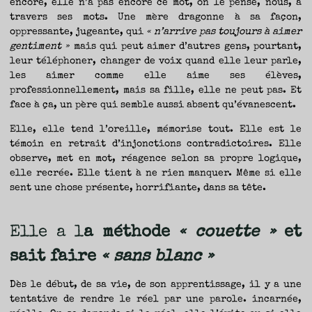
encore, elle n’a pas encore ce mot, on le pense, nous, à
travers ses mots. Une mère dragonne à sa façon,
oppressante, jugeante, qui
« n’arrive pas toujours à aimer
gentiment »
mais qui peut aimer d’autres gens, pourtant,
leur téléphoner, changer de voix quand elle leur parle,
les aimer comme elle aime ses élèves,
professionnellement, mais sa fille, elle ne peut pas. Et
face à ça, un père qui semble aussi absent qu’évanescent.
Elle, elle tend l’oreille, mémorise tout. Elle est le
témoin en retrait d’injonctions contradictoires. Elle
observe, met en mot, réagence selon sa propre logique,
elle recrée. Elle
tient à ne rien manquer. Même si elle
sent une chose présente, horrifiante, dans sa tête.
Elle a l
a méthode
« couette »
et
sait faire
« sans blanc »
Dès le début, de sa vie, de son apprentissage, il y a une
tentative de rendre le réel par une parole. incarnée,