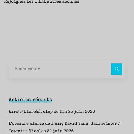
Rejoignez les 1 101 autres abonnés
Rec
pour
Articles récents
Aire(s) Libre(s), clap de fin
23 juin 2026
L’obscure clarté de l’air, David Vann (Gallmeister /
Totem) — Nicolas
22 juin 2026