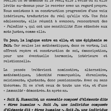
réelle. On se demande si le réel, elle l’évite ou si elle
lévite au-dessus pour le recréer avec un regard propre.
Nous assistons à sa construction progressive d’une voix
intérieure, traductrice du réel qu’elle vit. Une fois
adolescente, elle réussit à avancer, rencontrant des
« Paladins »
, qui ont une sensibilité fine attachée aux
mots justes, comme elle.
Un jour, la logique entre en elle, et une épiphanie se
fait.
Car seules les mathématiques, dans ce vortex, lui
offrent repère et construction de soi, émancipation,
pour une éventuelle harmonie, intérieure et
relationnelle.
La pensée (re)devient nominative, alternative,
mathématiques, identité remarquable, ébranlante,
saisissante, ajustante, donc passionnante. Avec ou sans
théorème. Si ce n’est ceux de toute une vie, et d’une
«
immanité
» démontrée. An après an.
« Soit H, Humanité, un ensemble composé d’éléments dits
« êtres humains ». Soit Je, une individue composée
d’éléments dit « êtres humains ». Soit Je, une individue