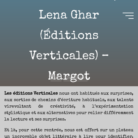
Aller
au
Lena Ghar
contenu
Aire(s)
(Éditions
Libre(s)
Verticales) –
L’ENVIE
DE
PARTAGE
ET
LA
CURIOSITÉ
SONT
Margot
À
Accueil
L’ORIGINE
Chroniques
DE
CE
BLOG.
GARDER
LES
Les éditions Verticales
nous ont habitués aux surprises,
11 SEPTEMBRE 2023
YEUX
OUVERTS
aux sorties de chemins d’écriture habituels, aux talents
SUR
L’ACTUALITÉ
LITTÉRAIRE
virevoltant de créativité, à l’expérimentation
SANS
COURIR
stylistique et aux alternatives pour relier différemment
EN
PERMANENCE
la lecture et ses surprises.
APRÈS
LES
NOUVEAUTÉS.
Margot
S’AUTORISER
Et là, pour cette rentrée, nous est offert sur un plateau
LES
CHEMINS
DE
un incroyable objet littéraire à lire pour identifier.