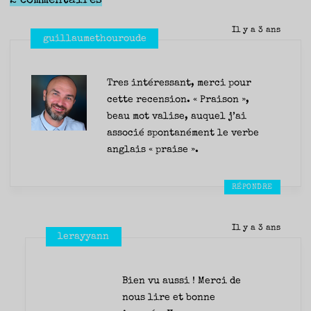
2 commentaires
Il y a 3 ans
guillaumethouroude
Tres intéressant, merci pour
cette recension. « Praison »,
beau mot valise, auquel j’ai
associé spontanément le verbe
anglais « praise ».
RÉPONDRE
Il y a 3 ans
lerayyann
Bien vu aussi ! Merci de
nous lire et bonne