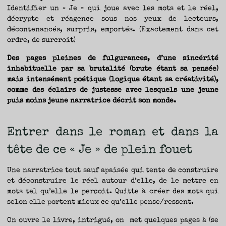
TRAVERSE
ET
Identifier un « Je » qui joue avec les mots et le réel,
LES
PAS
décrypte et réagence sous nos yeux de lecteurs,
DE
CÔTÉ,
PARLER
décontenancés, surpris, emportés. (Exactement dans cet
SURTOUT
DE
ordre, de surcroît)
LIVRES,
DONC,
MAIS
NE
Des pages pleines de fulgurances, d’une sincérité
PAS
S’INTERDIRE
inhabituelle par sa brutalité (brute étant sa pensée)
D’AUTRES
HORIZONS.
BREF,
mais intensément poétique (logique étant sa créativité),
SE
JETER
comme des éclairs de justesse avec lesquels une jeune
À
L’EAU
puis moins jeune narratrice décrit son monde.
OU
SE
REMETTRE
EN
SELLE
ET
VOIR
Entrer dans le roman et dans la
CE
QUI
ADVIENT.
AIRE(S)
tête de ce « Je » de plein fouet
LIBRE(S),
ÇA
COMMENCE
ICI.
Une narratrice tout sauf apaisée qui tente de construire
et déconstruire le réel autour d’elle, de le mettre en
mots tel qu’elle le perçoit. Quitte à créer des mots qui
selon elle portent mieux ce qu’elle pense/ressent.
On ouvre le livre, intrigué, on met quelques pages à (se