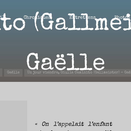
to (Gallmei
il
Chroniques
Entretiens
Photos
Gaëlle
Accueil
Gaëlle
Un jour viendra, Giulia Caminito (Gallmeister) – Gaë
30 MARS 2022
« On l’appelait l’enfant