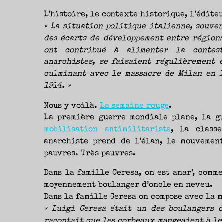
L’histoire, le contexte historique, l’édite
« La situation politique italienne, souven
des écarts de développement entre régions
ont contribué à alimenter la contesta
anarchistes, se faisaient régulièrement e
culminant avec le massacre de Milan en 1
1914. »
Nous y voilà.
La semaine rouge
.
La première guerre mondiale plane, la 
mobilisation antimilitariste
, la class
anarchiste prend de l’élan, le mouvemen
pauvres. Très pauvres.
Dans la famille Ceresa, on est anar’, comm
moyennement boulanger d’oncle en neveu.
Dans la famille Ceresa on compose avec la 
« Luigi Ceresa était un des boulangers 
racontait que les corbeaux mangeaient à le