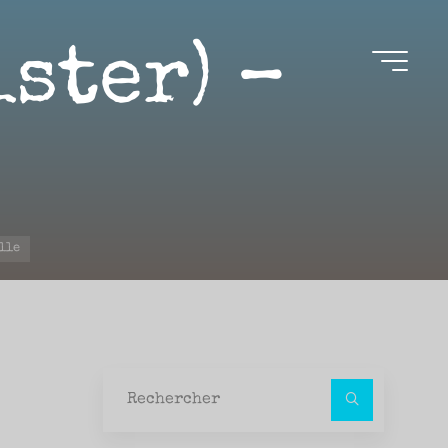
ster) –
lle
Recher
pour :