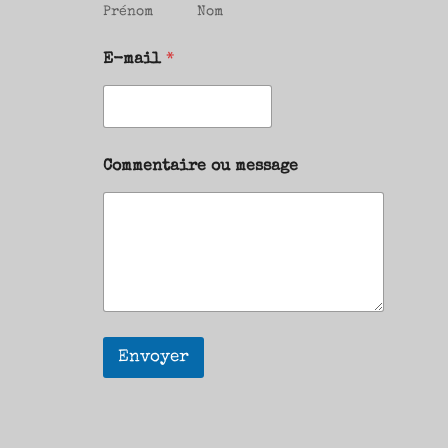
Prénom
Nom
E-mail
*
Commentaire ou message
Envoyer