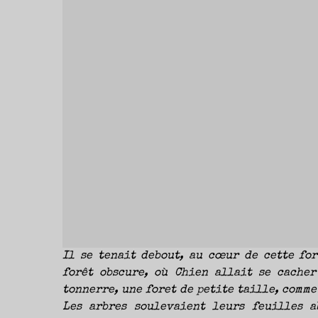
NOUVEAUTÉS.
S’AUTORISER
LES
CHEMINS
DE
TRAVERSE
ET
LES
PAS
DE
CÔTÉ,
PARLER
SURTOUT
DE
LIVRES,
DONC,
MAIS
NE
PAS
S’INTERDIRE
D’AUTRES
HORIZONS.
BREF,
SE
JETER
À
L’EAU
OU
SE
REMETTRE
EN
SELLE
ET
VOIR
CE
QUI
Il se tenait debout, au cœur de cette for
ADVIENT.
AIRE(S)
forêt obscure, où Chien allait se cacher
LIBRE(S),
ÇA
COMMENCE
tonnerre, une foret de petite taille, comme
ICI.
Les arbres soulevaient leurs feuilles a