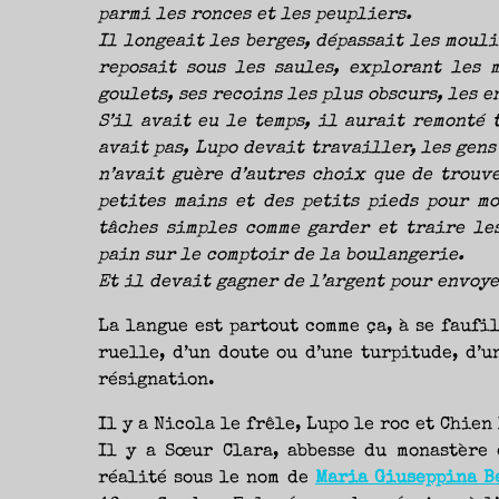
parmi les ronces et les peupliers.
Il longeait les berges, dépassait les mouli
reposait sous les saules, explorant les 
goulets, ses recoins les plus obscurs, les e
S’il avait eu le temps, il aurait remonté 
avait pas, Lupo devait travailler, les gens 
n’avait guère d’autres choix que de trouv
petites mains et des petits pieds pour mo
tâches simples comme garder et traire les
pain sur le comptoir de la boulangerie.
Et il devait gagner de l’argent pour envoye
La langue est partout comme ça, à se faufil
ruelle, d’un doute ou d’une turpitude, d’u
résignation.
Il y a Nicola le frêle, Lupo le roc et Chien
Il y a Sœur Clara, abbesse du monastère 
réalité sous le nom de
Maria Giuseppina B