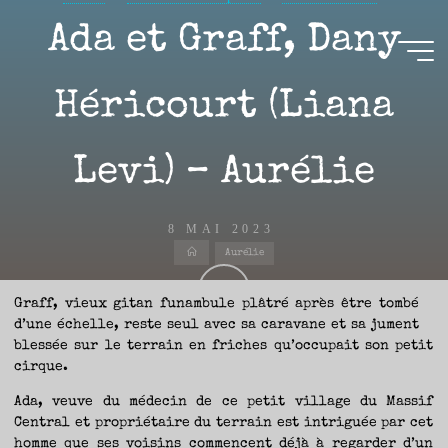
Aller
Ada et Graff, Dany
au
contenu
Aire(s)
Héricourt (Liana
Libre(s)
Levi) – Aurélie
L’ENVIE
DE
PARTAGE
ET
LA
CURIOSITÉ
8 MAI 2023
SONT
À
Accueil
L’ORIGINE
Aurélie
DE
CE
BLOG.
GARDER
LES
Graff, vieux gitan funambule plâtré après être tombé
YEUX
OUVERTS
d’une échelle, reste seul avec sa caravane et sa jument
SUR
Aurélie
L’ACTUALITÉ
LITTÉRAIRE
blessée sur le terrain en friches qu’occupait son petit
SANS
COURIR
cirque.
EN
PERMANENCE
APRÈS
LES
Ada, veuve du médecin de ce petit village du Massif
NOUVEAUTÉS.
S’AUTORISER
Central et propriétaire du terrain est intriguée par cet
LES
CHEMINS
DE
homme que ses voisins commencent déjà à regarder d’un