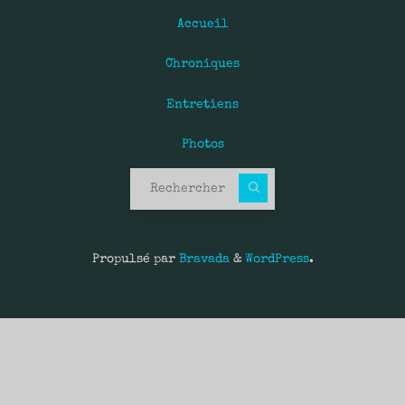
Accueil
Chroniques
Entretiens
Photos
Recherche pour :
Propulsé par
Bravada
&
WordPress
.