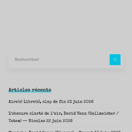
Rec
pour
Articles récents
Aire(s) Libre(s), clap de fin
23 juin 2026
L’obscure clarté de l’air, David Vann (Gallmeister /
Totem) — Nicolas
22 juin 2026