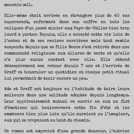
TRAVERSE
ET
mauvais œil.
LES
PAS
DE
CÔTÉ,
Elle-même était arrivée en étrangère plus de 40 ans
PARLER
SURTOUT
auparavant, enfermant dans son coffre en bois les
DE
LIVRES,
DONC,
reliques d’un passé minier aux Pays-de-Galles bien trop
MAIS
NE
lourd à porter. Depuis, elle a accepté cette vie loin de
PAS
S’INTERDIRE
l’océan et de ses racines ouvrières mais tout semble
D’AUTRES
HORIZONS.
BREF,
suspendu depuis que sa fille Becca s’est retirée dans une
SE
JETER
communauté religieuse aux allures de secte et qu’elle
À
L’EAU
n’a plus aucun contact avec elle. Elle attend
OU
SE
REMETTRE
désespérément son retour depuis 7 ans et l’arrivée de
EN
SELLE
Graff va bousculer un quotidien où chaque petit rituel
ET
VOIR
lui permettait de tenir encore un peu.
CE
QUI
ADVIENT.
AIRE(S)
Ada et Graff ont toujours eu l’habitude de taire leurs
LIBRE(S),
ÇA
COMMENCE
malheurs dans une solitude adoptée depuis longtemps.
ICI.
Leur apprivoisement mutuel va ouvrir en eux un flot
d’émotions qui bouleversera cette fin d’été et les
emmènera bien plus loin qu’ils auraient pu l’imaginer,
eux qui se croyaient au bout du chemin.
Ce roman est empreint d’une grande douceur, l’autrice