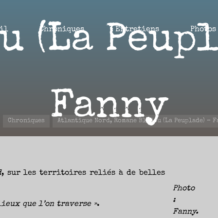
u (La Peupl
il
Chroniques
Entretiens
Photos
Fanny
ccueil
Chroniques
Atlantique Nord, Romane Bladou (La Peuplade) – 
20 MARS 2023
d
, sur les territoires reliés à de belles
Photo
:
lieux que l’on traverse »
.
Fanny.