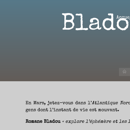
Aller
au
Blado
contenu
Accue
Aire(s)
Libre(s)
L’ENVIE
DE
PARTAGE
ET
LA
A
CURIOSITÉ
SONT
À
L’ORIGINE
DE
CE
BLOG.
GARDER
LES
YEUX
En Mars, jetez-vous dans l’
Atlantique Nor
OUVERTS
SUR
L’ACTUALITÉ
gens dont l’instant de vie est mouvant.
LITTÉRAIRE
SANS
COURIR
EN
Romane Bladou
« explore l’éphémère et les 
PERMANENCE
APRÈS
LES