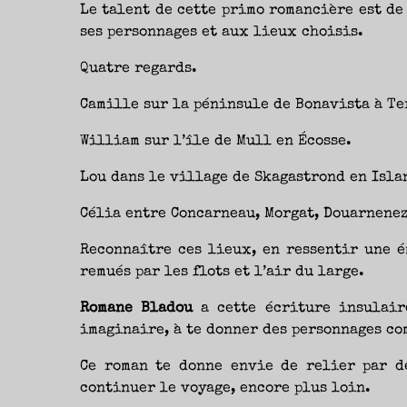
NOUVEAUTÉS.
Le talent de cette primo romancière est d
S’AUTORISER
LES
ses personnages et aux lieux choisis.
CHEMINS
DE
TRAVERSE
ET
Quatre regards.
LES
PAS
DE
CÔTÉ,
Camille sur la péninsule de Bonavista à T
PARLER
SURTOUT
DE
LIVRES,
William sur l’île de Mull en Écosse.
DONC,
MAIS
NE
PAS
Lou dans le village de Skagastrond en Isla
S’INTERDIRE
D’AUTRES
HORIZONS.
BREF,
Célia entre Concarneau, Morgat, Douarnenez
SE
JETER
À
L’EAU
Reconnaître ces lieux, en ressentir une é
OU
SE
REMETTRE
remués par les flots et l’air du large.
EN
SELLE
ET
VOIR
Romane Bladou
a cette écriture insulaire
CE
QUI
imaginaire, à te donner des personnages co
ADVIENT.
AIRE(S)
LIBRE(S),
ÇA
Ce roman te donne envie de relier par de
COMMENCE
ICI.
continuer le voyage, encore plus loin.