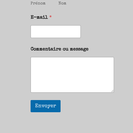
Prénom
Nom
E-mail
*
Commentaire ou message
Envoyer