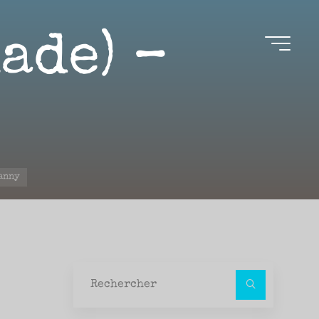
ade) –
Fanny
Recher
pour :