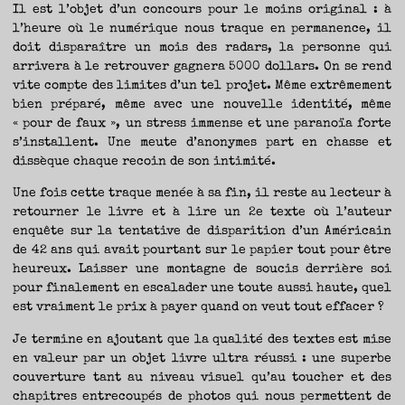
TRAVERSE
Il est l’objet d’un concours pour le moins original : à
ET
LES
PAS
l’heure où le numérique nous traque en permanence, il
DE
CÔTÉ,
doit disparaître un mois des radars, la personne qui
PARLER
SURTOUT
arrivera à le retrouver gagnera 5000 dollars. On se rend
DE
LIVRES,
DONC,
vite compte des limites d’un tel projet. Même extrêmement
MAIS
NE
bien préparé, même avec une nouvelle identité, même
PAS
S’INTERDIRE
« pour de faux », un stress immense et une paranoïa forte
D’AUTRES
HORIZONS.
BREF,
s’installent. Une meute d’anonymes part en chasse et
SE
JETER
dissèque chaque recoin de son intimité.
À
L’EAU
OU
SE
Une fois cette traque menée à sa fin, il reste au lecteur à
REMETTRE
EN
retourner le livre et à lire un 2e texte où l’auteur
SELLE
ET
VOIR
enquête sur la tentative de disparition d’un Américain
CE
QUI
de 42 ans qui avait pourtant sur le papier tout pour être
ADVIENT.
AIRE(S)
heureux. Laisser une montagne de soucis derrière soi
LIBRE(S),
ÇA
COMMENCE
pour finalement en escalader une toute aussi haute, quel
ICI.
est vraiment le prix à payer quand on veut tout effacer ?
Je termine en ajoutant que la qualité des textes est mise
en valeur par un objet livre ultra réussi : une superbe
couverture tant au niveau visuel qu’au toucher et des
chapitres entrecoupés de photos qui nous permettent de