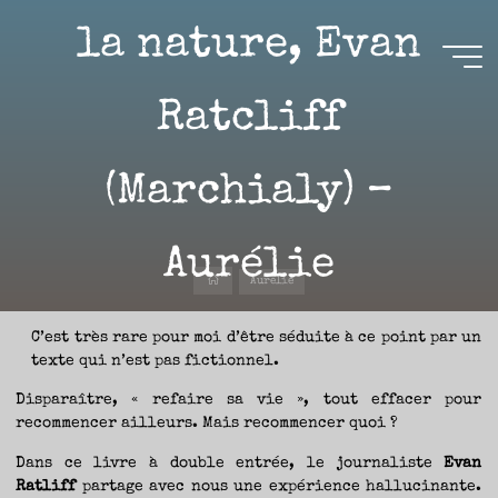
Aller
la nature, Evan
au
contenu
Aire(s)
Ratcliff
Libre(s)
(Marchialy) –
L’ENVIE
DE
PARTAGE
ET
LA
CURIOSITÉ
Aurélie
SONT
À
Accueil
L’ORIGINE
Aurélie
DE
CE
BLOG.
GARDER
1 JUIN 2020
LES
C’est très rare pour moi d’être séduite à ce point par un
YEUX
OUVERTS
texte qui n’est pas fictionnel.
SUR
L’ACTUALITÉ
LITTÉRAIRE
SANS
Disparaître, « refaire sa vie », tout effacer pour
COURIR
EN
PERMANENCE
recommencer ailleurs. Mais recommencer quoi ?
APRÈS
LES
Nicolas
NOUVEAUTÉS.
S’AUTORISER
Dans ce livre à double entrée, le journaliste
Evan
LES
CHEMINS
Ratliff
partage avec nous une expérience hallucinante.
DE