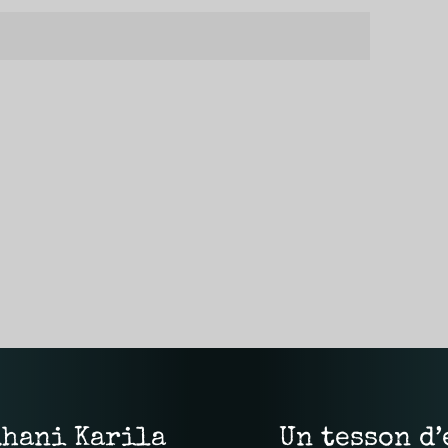
uhani Karila
Un tesson d