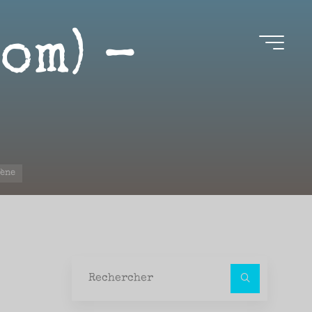
om) –
lène
Recher
pour :