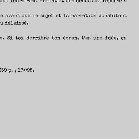
qui leurs ressemblent et des débuts de réponse à
re avant que le sujet et la narration cohabitent
u délaissé.
e. Si toi derrière ton écran, t’as une idée, ça
59 p. , 17€95.