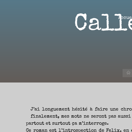
Aller
au
Call
contenu
Accue
Aire(s)
Libre(s)
L’ENVIE
DE
PARTAGE
ET
LA
CURIOSITÉ
SONT
À
L’ORIGINE
DE
CE
BLOG.
GARDER
LES
YEUX
OUVERTS
SUR
J’ai longuement hésité à faire une chro
L’ACTUALITÉ
LITTÉRAIRE
finalement, mes mots ne seront pas aussi
SANS
COURIR
EN
partout et surtout ça m’interroge.
PERMANENCE
APRÈS
Ce roman est l’introspection de Felix, en 
LES