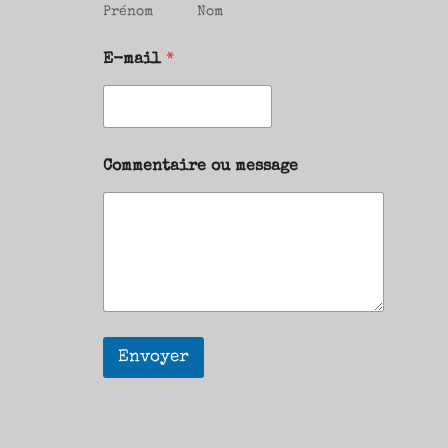
Prénom
Nom
E-mail
*
Commentaire ou message
Envoyer