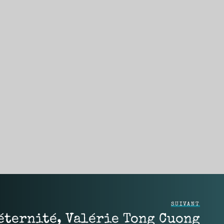
SUIVANT
’éternité, Valérie Tong Cuong