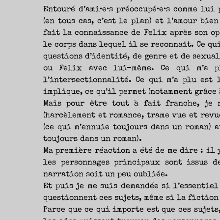
NOUVEAUTÉS.
S’AUTORISER
Entouré d’ami•e•s préoccupé•e•s comme lui
LES
CHEMINS
(en tous cas, c’est le plan) et l’amour bien
DE
TRAVERSE
fait la connaissance de Felix après son op
ET
LES
PAS
le corps dans lequel il se reconnaît. Ce qui
DE
CÔTÉ,
questions d’identité, de genre et de sexua
PARLER
SURTOUT
DE
ou Felix avec lui-même. Ce qui m’a pl
LIVRES,
DONC,
l’intersectionnalité. Ce qui m’a plu est l
MAIS
NE
implique, ce qu’il permet (notamment grâce à
PAS
S’INTERDIRE
D’AUTRES
Mais pour être tout à fait franche, je 
HORIZONS.
BREF,
(harcèlement et romance, trame vue et revue
SE
JETER
À
(ce qui m’ennuie toujours dans un roman) a
L’EAU
OU
toujours dans un roman).
SE
REMETTRE
Ma première réaction a été de me dire : il 
EN
SELLE
ET
les personnages principaux sont issus d
VOIR
CE
narration soit un peu oubliée.
QUI
ADVIENT.
AIRE(S)
Et puis je me suis demandée si l’essentiel
LIBRE(S),
ÇA
questionnent ces sujets, même si la fiction
COMMENCE
ICI.
Parce que ce qui importe est que ces sujets