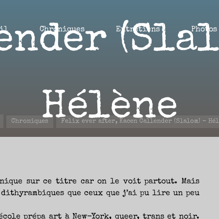
ender (Slal
il
Chroniques
Entretiens
Photos
Hélène
Accueil
Chroniques
Felix ever after, Kacen Callender (Slalom) – Hé
11 OCTOBRE 2021
nique sur ce titre car on le voit partout. Mais
 dithyrambiques que ceux que j’ai pu lire un peu
école prépa art à New-York, queer, trans et noir.