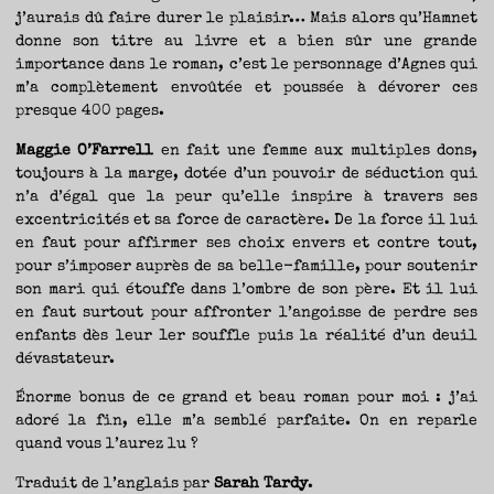
TRAVERSE
ET
j’aurais dû faire durer le plaisir… Mais alors qu’Hamnet
LES
PAS
donne son titre au livre et a bien sûr une grande
DE
CÔTÉ,
PARLER
importance dans le roman, c’est le personnage d’Agnes qui
SURTOUT
DE
m’a complètement envoûtée et poussée à dévorer ces
LIVRES,
DONC,
presque 400 pages.
MAIS
NE
PAS
S’INTERDIRE
Maggie O’Farrell
en fait une femme aux multiples dons,
D’AUTRES
HORIZONS.
BREF,
toujours à la marge, dotée d’un pouvoir de séduction qui
SE
JETER
n’a d’égal que la peur qu’elle inspire à travers ses
À
L’EAU
excentricités et sa force de caractère. De la force il lui
OU
SE
REMETTRE
en faut pour affirmer ses choix envers et contre tout,
EN
SELLE
pour s’imposer auprès de sa belle-famille, pour soutenir
ET
VOIR
son mari qui étouffe dans l’ombre de son père. Et il lui
CE
QUI
ADVIENT.
en faut surtout pour affronter l’angoisse de perdre ses
AIRE(S)
LIBRE(S),
enfants dès leur 1er souffle puis la réalité d’un deuil
ÇA
COMMENCE
dévastateur.
ICI.
Énorme bonus de ce grand et beau roman pour moi : j’ai
adoré la fin, elle m’a semblé parfaite. On en reparle
quand vous l’aurez lu ?
Traduit de l’anglais par
Sarah Tardy
.