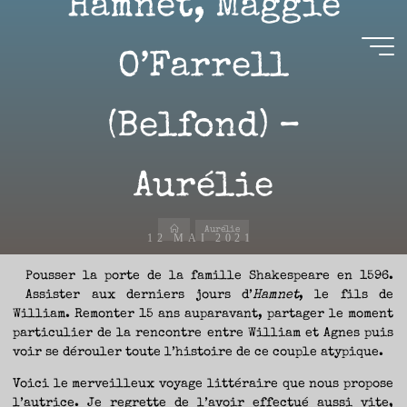
Hamnet, Maggie
Aller
au
contenu
O’Farrell
Aire(s)
(Belfond) –
Libre(s)
L’ENVIE
DE
Aurélie
PARTAGE
ET
LA
CURIOSITÉ
SONT
À
Accueil
L’ORIGINE
Aurélie
DE
12 MAI 2021
CE
BLOG.
GARDER
LES
Pousser la porte de la famille Shakespeare en 1596.
YEUX
OUVERTS
Assister aux derniers jours d’
Hamnet
, le fils de
SUR
L’ACTUALITÉ
LITTÉRAIRE
William. Remonter 15 ans auparavant, partager le moment
SANS
COURIR
Nicolas
particulier de la rencontre entre William et Agnes puis
EN
PERMANENCE
voir se dérouler toute l’histoire de ce couple atypique.
APRÈS
LES
NOUVEAUTÉS.
S’AUTORISER
Voici le merveilleux voyage littéraire que nous propose
LES
CHEMINS
DE
l’autrice. Je regrette de l’avoir effectué aussi vite,