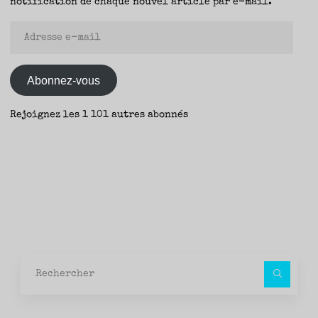
notification de chaque nouvel article par e-mail.
Adresse
e-
mail
Abonnez-vous
Rejoignez les 1 101 autres abonnés
Rec
pour