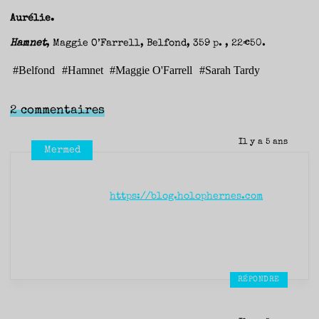
Aurélie.
Hamnet
, Maggie O’Farrell, Belfond, 359 p. , 22€50.
#
Belfond
#
Hamnet
#
Maggie O'Farrell
#
Sarah Tardy
2 commentaires
Il y a 5 ans
Mermed
https://blog.holophernes.com
RÉPONDRE