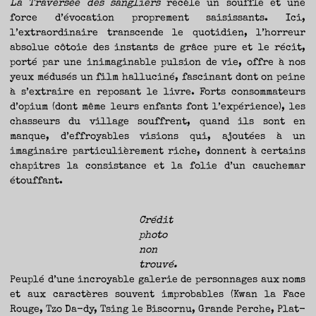
La Traversée des sangliers
recèle un souffle et une
force d’évocation proprement saisissants. Ici,
l’extraordinaire transcende le quotidien, l’horreur
absolue côtoie des instants de grâce pure et le récit,
porté par une inimaginable pulsion de vie, offre à nos
yeux médusés un film halluciné, fascinant dont on peine
à s’extraire en reposant le livre. Forts consommateurs
d’opium (dont même leurs enfants font l’expérience), les
chasseurs du village souffrent, quand ils sont en
manque, d’effroyables visions qui, ajoutées à un
imaginaire particulièrement riche, donnent à certains
chapitres la consistance et la folie d’un cauchemar
étouffant.
Crédit
photo
non
trouvé.
Peuplé d’une incroyable galerie de personnages aux noms
et aux caractères souvent improbables (Kwan la Face
Rouge, Tzo Da-dy, Tsing le Biscornu, Grande Perche, Plat-