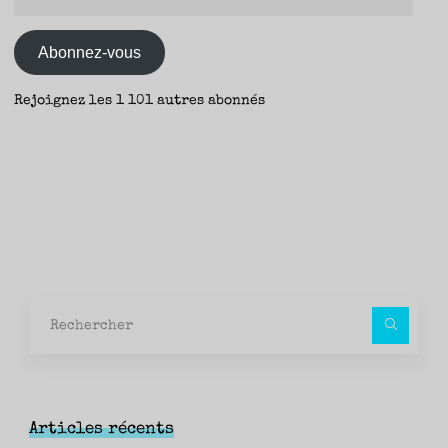
e-
mail
Abonnez-vous
Rejoignez les 1 101 autres abonnés
Rec
pour
Articles récents