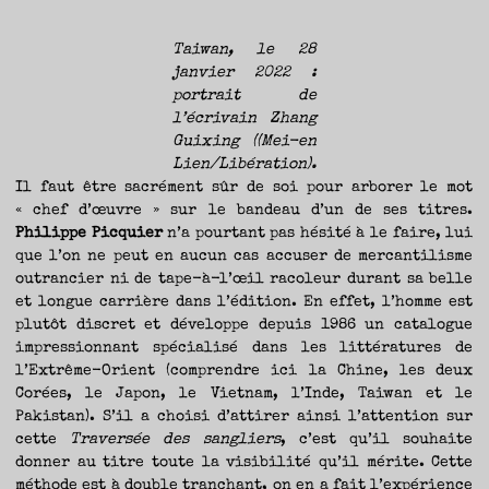
Taiwan, le 28
janvier 2022 :
portrait de
l’écrivain Zhang
Guixing ((Mei-en
Lien/Libération).
Il faut être sacrément sûr de soi pour arborer le mot
« chef d’œuvre » sur le bandeau d’un de ses titres.
Philippe Picquier
n’a pourtant pas hésité à le faire, lui
que l’on ne peut en aucun cas accuser de mercantilisme
outrancier ni de tape-à-l’œil racoleur durant sa belle
et longue carrière dans l’édition. En effet, l’homme est
plutôt discret et développe depuis 1986 un catalogue
impressionnant spécialisé dans les littératures de
l’Extrême-Orient (comprendre ici la Chine, les deux
Corées, le Japon, le Vietnam, l’Inde, Taiwan et le
Pakistan). S’il a choisi d’attirer ainsi l’attention sur
cette
Traversée des
sangliers
, c’est qu’il souhaite
donner au titre toute la visibilité qu’il mérite. Cette
méthode est à double tranchant, on en a fait l’expérience