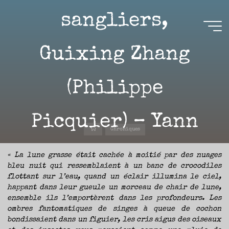
Aller
sangliers,
au
contenu
Aire(s)
Guixing Zhang
Libre(s)
(Philippe
L’ENVIE
DE
PARTAGE
ET
LA
CURIOSITÉ
Picquier) – Yann
SONT
À
Accueil
L’ORIGINE
Chroniques
DE
CE
BLOG.
GARDER
9 MARS 2022
LES
« La lune grasse était cachée à moitié par des nuages
YEUX
OUVERTS
bleu nuit qui ressemblaient à un banc de crocodiles
SUR
L’ACTUALITÉ
LITTÉRAIRE
flottant sur l’eau, quand un éclair illumina le ciel,
SANS
COURIR
happant dans leur gueule un morceau de chair de lune,
EN
PERMANENCE
ensemble ils l’emportèrent dans les profondeurs. Les
APRÈS
LES
Yann
NOUVEAUTÉS.
ombres fantomatiques de singes à queue de cochon
S’AUTORISER
LES
bondissaient dans un figuier, les cris aigus des oiseaux
CHEMINS
DE