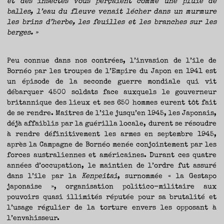
et des insectes vous perçaient comme une pluie de
TRAVERSE
ET
LES
balles, l’eau du fleuve venait lécher dans un murmure
PAS
DE
les brins d’herbe, les feuilles et les branches sur les
CÔTÉ,
PARLER
berges. »
SURTOUT
DE
LIVRES,
DONC,
MAIS
NE
PAS
Peu connue dans nos contrées, l’invasion de l’île de
S’INTERDIRE
D’AUTRES
Bornéo par les troupes de l’Empire du Japon en 1941 est
HORIZONS.
BREF,
un épisode de la seconde guerre mondiale qui vit
SE
JETER
À
débarquer 4500 soldats face auxquels le gouverneur
L’EAU
OU
britannique des lieux et ses 650 hommes eurent tôt fait
SE
REMETTRE
de se rendre. Maîtres de l’île jusqu’en 1945, les Japonais,
EN
SELLE
ET
déjà affaiblis par la guérilla locale, durent se résoudre
VOIR
CE
à rendre définitivement les armes en septembre 1945,
QUI
ADVIENT.
après la Campagne de Bornéo menée conjointement par les
AIRE(S)
LIBRE(S),
ÇA
forces australiennes et américaines. Durant ces quatre
COMMENCE
ICI.
années d’occupation, le maintien de l’ordre fut assuré
dans l’île par la
Kenpeitai
, surnommée « la Gestapo
japonaise », organisation politico-militaire aux
pouvoirs quasi illimités réputée pour sa brutalité et
l’usage régulier de la torture envers les opposant à
l’envahisseur.