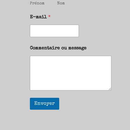
Prénom
Nom
E-mail
*
Commentaire ou message
Envoyer