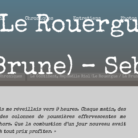
(Le Rouergu
il
Chroniques
Entretiens
Photos
Brune) – Se
eil
Chroniques
Le Continent, Raphaëlle Riol (Le Rouergue / La Brun
11 AOÛT 2021
is me réveillais vers 9 heures. Chaque matin, des
des colonnes de poussières effervescentes me
hors. Que la combustion d’un jour nouveau avait
 tout prix profiter. »