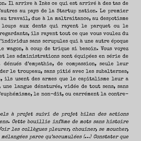
n. Il arrive à Inès ce qui est arrivé à des tas de
’autres au pays de la Startup nation. Le premier
 au travail, due à la maltraitance, au despotisme
s loups aux dents qui rayent le parquet ou le
 regardants, ils rayent tout ce que vous voulez du
d’individus sans scrupules qui à une autre époque
le wagon, à coup de trique si besoin. Vous voyez
 et les administrations sont équipées en série de
, dénués d’empathie, de compassion, seule leur
der le troupeau, sans pitié avec les subalternes,
, ils usent des armes que le capitalisme leur a
, une langue dénaturée, vidée de tout sens, sans
l’euphémisme, le non-dit, ou carrément la contre-
els à projet suivi de projet bilan des actions
ens. Cette bouillie infâme de mots sans histoire
Voir les collègues pleurer, chouiner, se moucher,
e mélangées parce qu’accumulées (…) Constater que