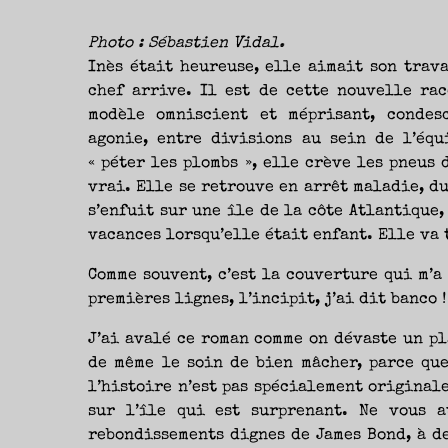
NOUVEAUTÉS.
S’AUTORISER
LES
CHEMINS
Photo : Sébastien Vidal.
DE
TRAVERSE
Inès était heureuse, elle aimait son trav
ET
LES
PAS
chef arrive. Il est de cette nouvelle rac
DE
CÔTÉ,
modèle omniscient et méprisant, condes
PARLER
SURTOUT
DE
agonie, entre divisions au sein de l’équ
LIVRES,
DONC,
« péter les plombs », elle crève les pneus 
MAIS
NE
vrai. Elle se retrouve en arrêt maladie, du
PAS
S’INTERDIRE
D’AUTRES
s’enfuit sur une île de la côte Atlantique,
HORIZONS.
BREF,
vacances lorsqu’elle était enfant. Elle va 
SE
JETER
À
L’EAU
Comme souvent, c’est la couverture qui m’a 
OU
SE
REMETTRE
premières lignes, l’incipit, j’ai dit banco !
EN
SELLE
ET
VOIR
J’ai avalé ce roman comme on dévaste un pl
CE
QUI
de même le soin de bien mâcher, parce que
ADVIENT.
AIRE(S)
l’histoire n’est pas spécialement originale
LIBRE(S),
ÇA
COMMENCE
sur l’île qui est surprenant. Ne vous a
ICI.
rebondissements dignes de James Bond, à de