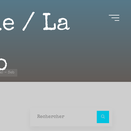
e / La
b
e) – Seb
Recher
pour :