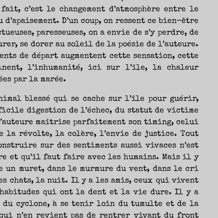
fait, c’est le changement d’atmosphère entre le
u d’apaisement. D’un coup, on ressent ce bien-être
tueuses, paresseuses, on a envie de s’y perdre, de
rer, se dorer au soleil de la poésie de l’auteure.
ents de départ augmentent cette sensation, cette
nent, l’inhumanité, ici sur l’île, la chaleur
ées par la marée.
nimal blessé qui se cache sur l’île pour guérir,
ficile digestion de l’échec, du statut de victime
L’auteure maîtrise parfaitement son timing, celui
 la révolte, la colère, l’envie de justice. Tout
onstruire sur des sentiments aussi vivaces n’est
re et qu’il faut faire avec les humains. Mais il y
re un muret, dans le murmure du vent, dans le cri
s chats, la nuit. Il y a les amis, ceux qui vivent
 habitudes qui ont la dent et la vie dure. Il y a
 du cyclone, à se tenir loin du tumulte et de la
qui n’en revient pas de rentrer vivant du front