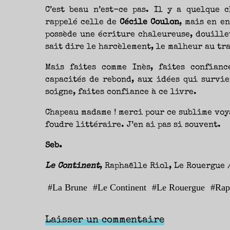
C’est beau n’est-ce pas. Il y a quelque 
rappelé celle de
Cécile Coulon
, mais en e
possède une écriture chaleureuse, douillet
sait dire le harcèlement, le malheur au trav
Mais faites comme Inès, faites confianc
capacités de rebond, aux idées qui survie
soigne, faites confiance à ce livre.
Chapeau madame ! merci pour ce sublime voya
foudre littéraire. J’en ai pas si souvent.
Seb.
Le Continent
, Raphaëlle Riol, Le Rouergue /
#
La Brune
#
Le Continent
#
Le Rouergue
#
Rap
Laisser un commentaire