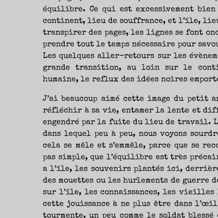
équilibre. Ce qui est excessivement bien 
continent, lieu de souffrance, et l’île, lie
transpirer des pages, les lignes se font onc
prendre tout le temps nécessaire pour savou
Les quelques aller-retours sur les évènem
grande transition, au loin sur le conti
humaine, le reflux des idées noires emport
J’ai beaucoup aimé cette image du petit a
réfléchir à sa vie, entamer la lente et dif
engendré par la fuite du lieu de travail. 
dans lequel peu à peu, nous voyons sourdre
cela se mêle et s’emmêle, parce que se rec
pas simple, que l’équilibre est très précai
a l’île, les souvenirs plantés ici, derriè
des mouettes ou les hurlements de guerre de
sur l’île, les connaissances, les vieilles
cette jouissance à ne plus être dans l’œil
tourmente, un peu comme le soldat blessé 