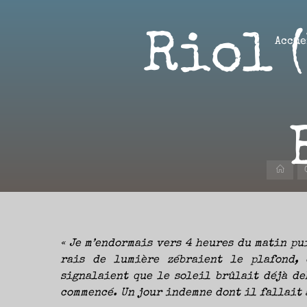
Aller
au
Riol 
contenu
Accue
Aire(s)
Libre(s)
L’ENVIE
DE
PARTAGE
ET
LA
Accu
CURIOSITÉ
SONT
À
L’ORIGINE
DE
CE
BLOG.
GARDER
LES
YEUX
« Je m’endormais vers 4 heures du matin pu
OUVERTS
SUR
L’ACTUALITÉ
rais de lumière zébraient le plafond, 
LITTÉRAIRE
SANS
signalaient que le soleil brûlait déjà de
COURIR
EN
PERMANENCE
commencé. Un jour indemne dont il fallait à
APRÈS
LES