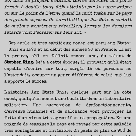
80, mais la plupart s’étaient terrés derrière une porte
TRAVERSE
ET
LES
fermée à double tour, déjà atteints par la super grippe
PAS
DE
ou sur le point de l’être, quand la nuit tomba sur le pays
CÔTÉ,
PARLER
des grands espaces. On aurait dit que Des Moines sortait
SURTOUT
DE
LIVRES,
de quelque monstrueux réveillon, lorsque les derniers
DONC,
MAIS
fêtards vont s’écraser sur leur lit. »
NE
PAS
S’INTERDIRE
D’AUTRES
Cet ample et très ambitieux roman est paru aux Etats-
HORIZONS.
BREF,
Unis en 1978 et au début des années 90 en France. Il est
SE
JETER
À
la preuve, s’il en fallait encore une, du talent de
L’EAU
OU
Stephen King
. Déjà à cette époque, il prouvait qu’il était
SE
REMETTRE
capable d’écrire sur tout, surgir là où personne ne
EN
SELLE
ET
l’attendait, occuper un genre différent de celui qui lui
VOIR
CE
a apporté le succès.
QUI
ADVIENT.
AIRE(S)
LIBRE(S),
L’histoire. Aux Etats-Unis, quelque part sur la côte
ÇA
COMMENCE
ouest, quelqu’un commet une boulette dans un laboratoire
ICI.
militaire. Une succession de dysfonctionnements,
d’erreurs humaines et de malchance vont provoquer la
fuite d’un virus très agressif et sa propagation. En une
poignée de semaines le pays est ravagé par cette maladie
très contagieuse et invisible. On parle de plus de 90% de