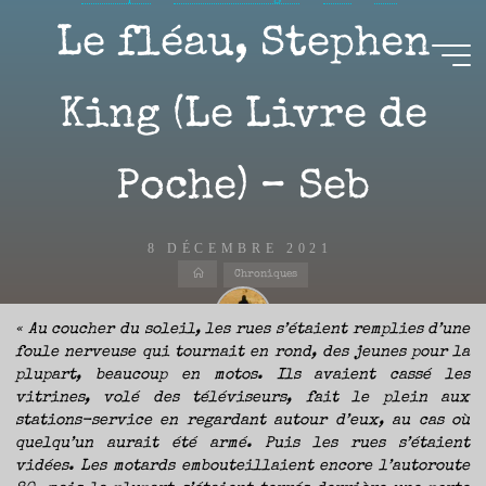
Aller
Le fléau, Stephen
au
contenu
Aire(s)
King (Le Livre de
Libre(s)
Poche) – Seb
L’ENVIE
DE
PARTAGE
ET
LA
CURIOSITÉ
8 DÉCEMBRE 2021
SONT
À
Accueil
L’ORIGINE
Chroniques
DE
CE
BLOG.
GARDER
LES
« Au coucher du soleil, les rues s’étaient remplies d’une
YEUX
OUVERTS
foule nerveuse qui tournait en rond, des jeunes pour la
SUR
Nicolas
L’ACTUALITÉ
LITTÉRAIRE
plupart, beaucoup en motos. Ils avaient cassé les
SANS
COURIR
vitrines, volé des téléviseurs, fait le plein aux
EN
PERMANENCE
stations-service en regardant autour d’eux, au cas où
APRÈS
LES
NOUVEAUTÉS.
quelqu’un aurait été armé. Puis les rues s’étaient
S’AUTORISER
LES
vidées. Les motards embouteillaient encore l’autoroute
CHEMINS
DE