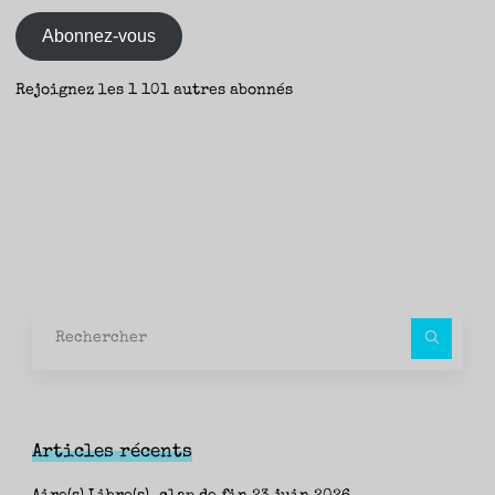
mail
Abonnez-vous
Rejoignez les 1 101 autres abonnés
Rec
pour
Articles récents