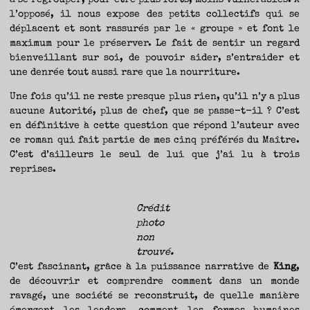
à se regrouper, pour être plus forts, moins vulnérables. À
l’opposé, il nous expose des petits collectifs qui se
déplacent et sont rassurés par le « groupe » et font le
maximum pour le préserver. Le fait de sentir un regard
bienveillant sur soi, de pouvoir aider, s’entraider et
une denrée tout aussi rare que la nourriture.
Une fois qu’il ne reste presque plus rien, qu’il n’y a plus
aucune Autorité, plus de chef, que se passe-t-il ? C’est
en définitive à cette question que répond l’auteur avec
ce roman qui fait partie de mes cinq préférés du Maître.
C’est d’ailleurs le seul de lui que j’ai lu à trois
reprises.
Crédit
photo
non
trouvé.
C’est fascinant, grâce à la puissance narrative de
King
,
de découvrir et comprendre comment dans un monde
ravagé, une société se reconstruit, de quelle manière