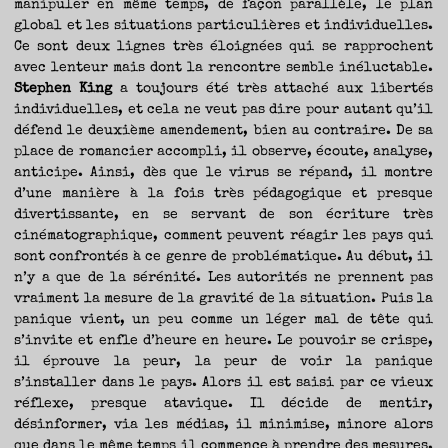
manipuler en même temps, de façon parallèle, le plan
global et les situations particulières et individuelles.
Ce sont deux lignes très éloignées qui se rapprochent
avec lenteur mais dont la rencontre semble inéluctable.
Stephen King
a toujours été très attaché aux libertés
individuelles, et cela ne veut pas dire pour autant qu’il
défend le deuxième amendement, bien au contraire. De sa
place de romancier accompli, il observe, écoute, analyse,
anticipe. Ainsi, dès que le virus se répand, il montre
d’une manière à la fois très pédagogique et presque
divertissante, en se servant de son écriture très
cinématographique, comment peuvent réagir les pays qui
sont confrontés à ce genre de problématique. Au début, il
n’y a que de la sérénité. Les autorités ne prennent pas
vraiment la mesure de la gravité de la situation. Puis la
panique vient, un peu comme un léger mal de tête qui
s’invite et enfle d’heure en heure. Le pouvoir se crispe,
il éprouve la peur, la peur de voir la panique
s’installer dans le pays. Alors il est saisi par ce vieux
réflexe, presque atavique. Il décide de mentir,
désinformer, via les médias, il minimise, minore alors
que dans le même temps il commence à prendre des mesures.