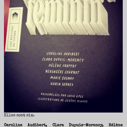
TRAVERSE
ET
LES
PAS
DE
CÔTÉ,
PARLER
SURTOUT
DE
LIVRES,
DONC,
MAIS
NE
PAS
S’INTERDIRE
D’AUTRES
HORIZONS.
BREF,
SE
JETER
À
L’EAU
OU
SE
REMETTRE
EN
SELLE
ET
VOIR
CE
QUI
ADVIENT.
AIRE(S)
LIBRE(S),
ÇA
COMMENCE
ICI.
Elles sont six.
Caroline Audibert, Clara Dupuis-Morency, Hélène