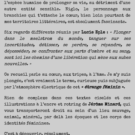
l’espèce humaine de prolonger sa vie, au détriment d’une
autre entité sensible. Niglo, le personnage aux
branchies qui t’attache le cœur, bien loin pourtant de
mes territoires littéraires, est absolument fascinante.
Six regards différents réunis par
Lucie Eple
:
« Plonger
dans le maelstrom du monde, tanguer sur ses
incertitudes, détisser, se perdre, se répandre, se
déposséder, se confronter aux parts d’ombre et au sang,
sont ici les chemins d’une libération qui mène aux aubes
nouvelles. »
Ce recueil parle au cœur, aux tripes, à l’âme. Je m’y suis
plongée, c’est vraiment le terme, curieuse puis subjuguée
par l’atmosphère électrique de cet
« étrange féminin »
.
Rien de complexe dans ces textes ciselés et ces
illustrations à l’encre et rotring de
Jérôme Minard
, qui
vous transporteront droit au sein d’un lieu sauvage,
animal, minéral, par delà les époques et les corps des
identités féminines.
C’est à découvrir, résolument.