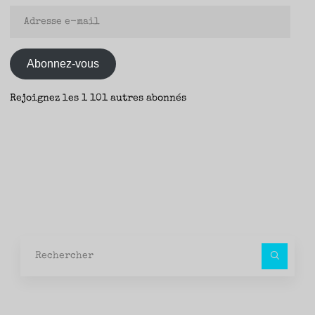
Adresse
e-
mail
Abonnez-vous
Rejoignez les 1 101 autres abonnés
Rec
pour