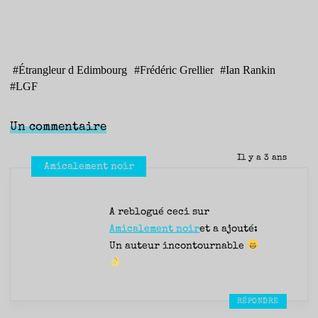
#
Étrangleur d Edimbourg
#
Frédéric Grellier
#
Ian Rankin
#
LGF
Un commentaire
Il y a 3 ans
Amicalement noir
A reblogué ceci sur
Amicalement noir
et a ajouté:
Un auteur incontournable
RÉPONDRE