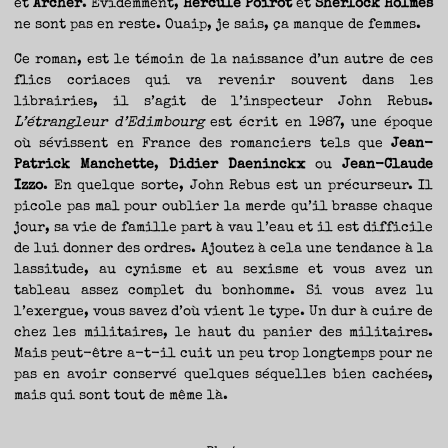
et
Archer
. Évidemment,
Hercule Poirot
et
Sherlock Holmes
ne sont pas en reste. Ouaip, je sais, ça manque de femmes.
Ce roman, est le témoin de la naissance d’un autre de ces
flics coriaces qui va revenir souvent dans les
librairies, il s’agit de l’inspecteur John Rebus.
L’étrangleur d’Edimbourg
est écrit en 1987, une époque
où sévissent en France des romanciers tels que
Jean-
Patrick Manchette
,
Didier Daeninckx
ou
Jean-Claude
Izzo
. En quelque sorte, John Rebus est un précurseur. Il
picole pas mal pour oublier la merde qu’il brasse chaque
jour, sa vie de famille part à vau l’eau et il est difficile
de lui donner des ordres. Ajoutez à cela une tendance à la
lassitude, au cynisme et au sexisme et vous avez un
tableau assez complet du bonhomme. Si vous avez lu
l’exergue, vous savez d’où vient le type. Un dur à cuire de
chez les militaires, le haut du panier des militaires.
Mais peut-être a-t-il cuit un peu trop longtemps pour ne
pas en avoir conservé quelques séquelles bien cachées,
mais qui sont tout de même là.