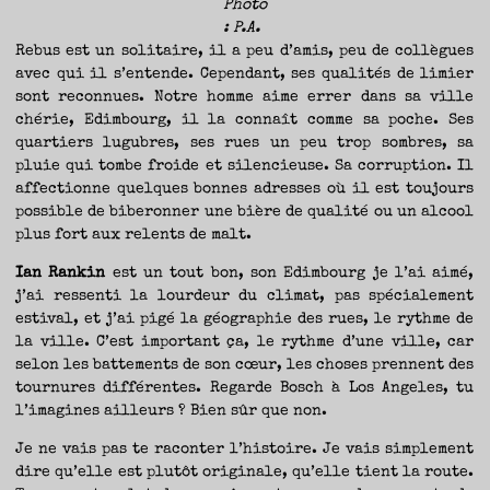
Photo
: P.A.
Rebus est un solitaire, il a peu d’amis, peu de collègues
avec qui il s’entende. Cependant, ses qualités de limier
sont reconnues. Notre homme aime errer dans sa ville
chérie, Edimbourg, il la connaît comme sa poche. Ses
quartiers lugubres, ses rues un peu trop sombres, sa
pluie qui tombe froide et silencieuse. Sa corruption. Il
affectionne quelques bonnes adresses où il est toujours
possible de biberonner une bière de qualité ou un alcool
plus fort aux relents de malt.
Ian Rankin
est un tout bon, son Edimbourg je l’ai aimé,
j’ai ressenti la lourdeur du climat, pas spécialement
estival, et j’ai pigé la géographie des rues, le rythme de
la ville. C’est important ça, le rythme d’une ville, car
selon les battements de son cœur, les choses prennent des
tournures différentes. Regarde Bosch à Los Angeles, tu
l’imagines ailleurs ? Bien sûr que non.
Je ne vais pas te raconter l’histoire. Je vais simplement
dire qu’elle est plutôt originale, qu’elle tient la route.