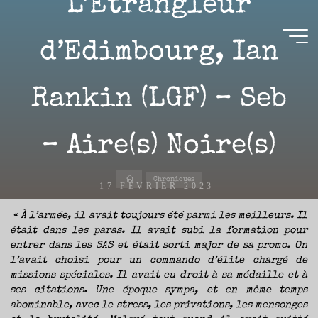
L’Étrangleur
Aller
au
contenu
d’Edimbourg, Ian
Aire(s)
Rankin (LGF) – Seb
Libre(s)
L’ENVIE
DE
– Aire(s) Noire(s)
PARTAGE
ET
LA
CURIOSITÉ
SONT
À
Accueil
L’ORIGINE
Chroniques
DE
17 FÉVRIER 2023
CE
BLOG.
GARDER
LES
«
À l’armée, il avait toujours été parmi les meilleurs. Il
YEUX
OUVERTS
était dans les paras. Il avait subi la formation pour
SUR
L’ACTUALITÉ
LITTÉRAIRE
entrer dans les SAS et était sorti major de sa promo. On
SANS
COURIR
Sébastien
l’avait choisi pour un commando d’élite chargé de
EN
PERMANENCE
missions spéciales. Il avait eu droit à sa médaille et à
APRÈS
LES
NOUVEAUTÉS.
ses citations. Une époque sympa, et en même temps
S’AUTORISER
LES
abominable, avec le stress, les privations, les mensonges
CHEMINS
DE