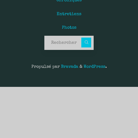
Chroniques
Entretiens
Photos
Recherche pour :
Propulsé par
Bravada
&
WordPress
.