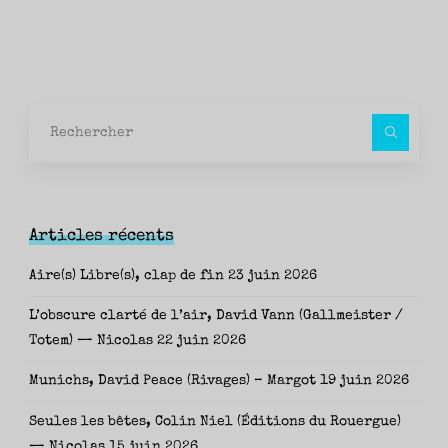
Rec
pour
Articles récents
Aire(s) Libre(s), clap de fin
23 juin 2026
L’obscure clarté de l’air, David Vann (Gallmeister /
Totem) — Nicolas
22 juin 2026
Munichs, David Peace (Rivages) – Margot
19 juin 2026
Seules les bêtes, Colin Niel (Éditions du Rouergue)
— Nicolas
15 juin 2026