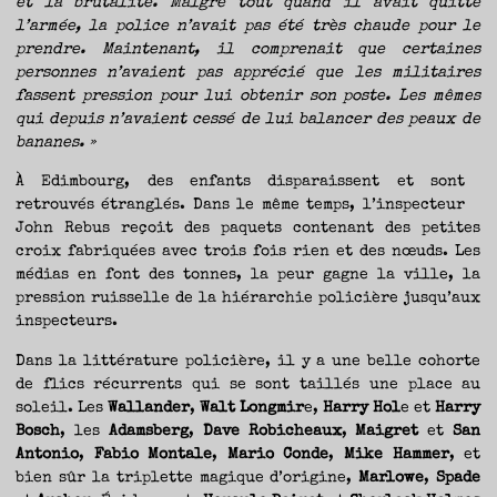
et la brutalité. Malgré tout quand il avait quitté
TRAVERSE
ET
LES
l’armée, la police n’avait pas été très chaude pour le
PAS
DE
prendre. Maintenant, il comprenait que certaines
CÔTÉ,
PARLER
personnes n’avaient pas apprécié que les militaires
SURTOUT
DE
LIVRES,
fassent pression pour lui obtenir son poste. Les mêmes
DONC,
MAIS
qui depuis n’avaient cessé de lui balancer des peaux de
NE
PAS
bananes. »
S’INTERDIRE
D’AUTRES
HORIZONS.
BREF,
À Edimbourg, des enfants disparaissent et sont
SE
JETER
À
retrouvés étranglés. Dans le même temps, l’inspecteur
L’EAU
OU
John Rebus reçoit des paquets contenant des petites
SE
REMETTRE
croix fabriquées avec trois fois rien et des nœuds. Les
EN
SELLE
ET
médias en font des tonnes, la peur gagne la ville, la
VOIR
CE
pression ruisselle de la hiérarchie policière jusqu’aux
QUI
ADVIENT.
inspecteurs.
AIRE(S)
LIBRE(S),
ÇA
COMMENCE
Dans la littérature policière, il y a une belle cohorte
ICI.
de flics récurrents qui se sont taillés une place au
soleil. Les
Wallander
,
Walt Longmir
e,
Harry Hol
e et
Harry
Bosch
, les
Adamsberg
,
Dave Robicheaux
,
Maigret
et
San
Antonio
,
Fabio Montale
,
Mario Conde
,
Mike Hammer
, et
bien sûr la triplette magique d’origine,
Marlowe
,
Spade