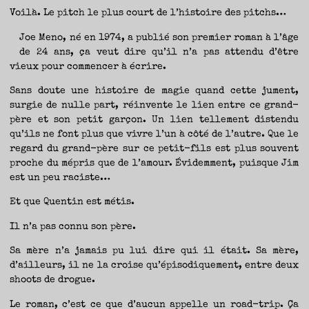
TRAVERSE
ET
Voilà. Le pitch le plus court de l’histoire des pitchs…
LES
PAS
DE
CÔTÉ,
Joe Meno, né en 1974, a publié son premier roman à l’âge
PARLER
SURTOUT
de 24 ans, ça veut dire qu’il n’a pas attendu d’être
DE
LIVRES,
DONC,
vieux pour commencer à écrire.
MAIS
NE
PAS
S’INTERDIRE
Sans doute une histoire de magie quand cette jument,
D’AUTRES
HORIZONS.
surgie de nulle part, réinvente le lien entre ce grand-
BREF,
SE
père et son petit garçon. Un lien tellement distendu
JETER
À
L’EAU
qu’ils ne font plus que vivre l’un à côté de l’autre. Que le
OU
SE
regard du grand-père sur ce petit-fils est plus souvent
REMETTRE
EN
proche du mépris que de l’amour. Évidemment, puisque Jim
SELLE
ET
VOIR
est un peu raciste…
CE
QUI
ADVIENT.
AIRE(S)
Et que Quentin est métis.
LIBRE(S),
ÇA
COMMENCE
ICI.
Il n’a pas connu son père.
Sa mère n’a jamais pu lui dire qui il était. Sa mère,
d’ailleurs, il ne la croise qu’épisodiquement, entre deux
shoots de drogue.
Le roman, c’est ce que d’aucun appelle un road-trip. Ça