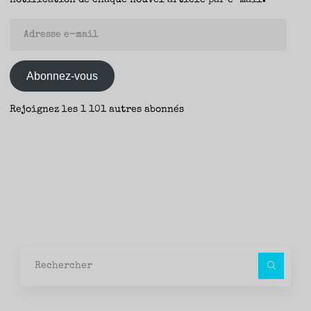
Adresse
e-
mail
Abonnez-vous
Rejoignez les 1 101 autres abonnés
Rec
pour