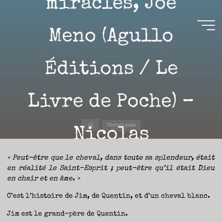
miracles, Joe
Aller
au
contenu
Meno (Agullo
Aire(s)
Éditions / Le
Libre(s)
L’ENVIE
DE
Livre de Poche) –
PARTAGE
ET
LA
CURIOSITÉ
SONT
À
Accueil
L’ORIGINE
Chroniques
Nicolas
DE
CE
BLOG.
GARDER
LES
YEUX
OUVERTS
« Peut-être que le cheval, dans toute sa splendeur, était
SUR
23 JUIN 2023
L’ACTUALITÉ
en réalité le Saint-Esprit ; peut-être qu’il était Dieu
LITTÉRAIRE
SANS
en chair et en âme. »
COURIR
EN
PERMANENCE
APRÈS
C’est l’histoire de Jim, de Quentin, et d’un cheval blanc.
LES
NOUVEAUTÉS.
S’AUTORISER
LES
Jim est le grand-père de Quentin.
Nicolas
CHEMINS
DE