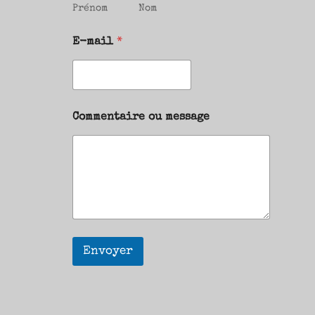
Prénom
Nom
E-mail
*
Commentaire ou message
Envoyer