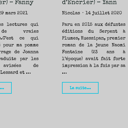
er) – Fanny
d’Encrier) – Yann
Fanny"
29 mars 2021
Nicolas
14 juillet 2020
s lectures qui
Paru en 2015 aux défuntes
de vraies
éditions du Serpent à
s.C’est ce qui
Plumes, Kuessipan, premier
sé pour ma pomme
roman de la jeune Naomi
vrage de Joanna
Fontaine (23 ans à
raduite par les
l’époque) avait fait forte
 avisées de
impression à la fois par sa
 Lessard et …
…
"Abandon,
"Shuni,
...
La suite...
Joanna
Naomi
Pocock
Fontaine
(Mémoire
(Mémoire
d’encrier)
d’Encrier)
–
–