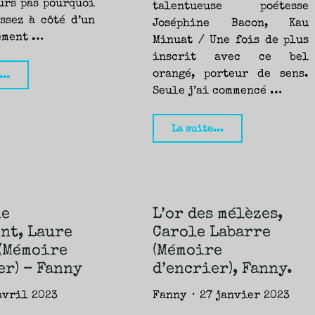
urs pas pourquoi
talentueuse poétesse
ssez à côté d’un
Joséphine Bacon, Kau
ement …
Minuat / Une fois de plus
inscrit avec ce bel
"Tainna,
orangé, porteur de sens.
...
Seule j’ai commencé …
Norma
Dunning
"Kau
La suite...
(Mémoire
minuat
d’Encrier)
–
–
Une
Fanny"
fois
ne
L’or des mélèzes,
de
nt, Laure
Carole Labarre
plus,
(Mémoire
(Mémoire
Joséphine
er) – Fanny
d’encrier), Fanny.
Bacon
avril 2023
Fanny
27 janvier 2023
(Mémoire