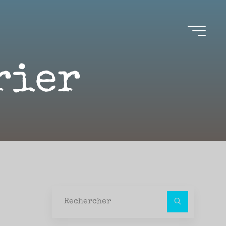
rier
Recher
pour :