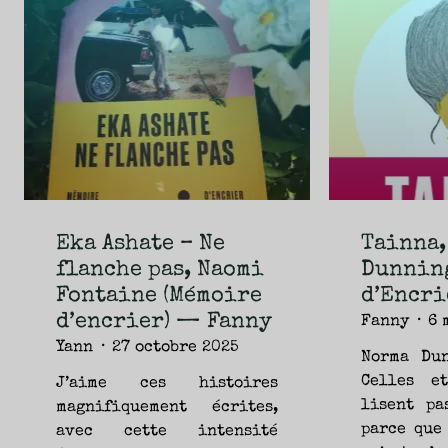
NOUVEAUTÉS.
S’AUTORISER
LES
CHEMINS
DE
TRAVERSE
ET
LES
PAS
DE
CÔTÉ,
PARLER
SURTOUT
DE
LIVRES,
DONC,
MAIS
NE
PAS
S’INTERDIRE
D’AUTRES
HORIZONS.
BREF,
SE
Eka Ashate – Ne
Tainna,
JETER
À
flanche pas, Naomi
Dunnin
L’EAU
OU
SE
Fontaine (Mémoire
d’Encri
REMETTRE
EN
SELLE
d’encrier) — Fanny
Fanny
6 
ET
VOIR
Yann
27 octobre 2025
CE
Norma Dun
QUI
ADVIENT.
AIRE(S)
Celles e
J’aime ces histoires
LIBRE(S),
ÇA
lisent pa
magnifiquement écrites,
COMMENCE
ICI.
parce que
avec cette intensité