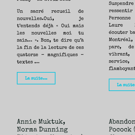
—
Suspend
ressentir
Fanny"
Un sacré recueil de
Personne
nouvelles.Oui, je
Laure M
t’entends déjà « Oui mais
écouter b
les nouvelles moi tu
Montréal,
sais… ». Bon, te dire qu’à
parc, de
la fin de la lecture de ces
vibrant,
quatorze – magnifiques –
service
textes …
flamboyan
"Le
La suite...
La suite
K
ne
se
prononce
pas,
Annie Muktuk,
Abandon
Souvankham
Norma Dunning
Pocock 