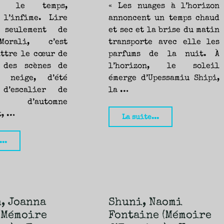
d’Encrier)
re le temps,
« Les nuages à l’horizon
 l’infime. Lire
annoncent un temps chaud
–
 seulement de
et sec et la brise du matin
Fanny"
orali, c’est
transporte avec elle les
attre le cœur de
parfums de la nuit. À
 des scènes de
l’horizon, le soleil
 neige, d’été
émerge d’Upessamiu Shipi,
 d’escalier de
la …
, d’automne
t, …
"L’or
La suite...
des
"Personne
...
mélèzes,
seulement,
Carole
Laure
Labarre
Morali
(Mémoire
(Mémoire
d’encrier),
, Joanna
Shuni, Naomi
d’encrier)
(Mémoire
Fontaine (Mémoire
Fanny."
–