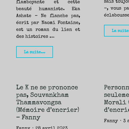
sais toujo
flamboyante et cette
-, vous pa
beauté humaniste. Eka
éclabouss
Ashate – Ne flanche pas,
écrit par Naomi Fontaine,
est un roman du lien et
La suite
des histoires …
"Eka
La suite...
Ashate
–
Ne
flanche
Le K ne se prononce
Person
pas,
pas, Souvankham
seuleme
Naomi
Thammavongsa
Morali 
Fontaine
(Mémoire d’encrier)
d’encri
(Mémoire
– Fanny
Fanny
3 
d’encrier)
Fanny
28 avril 2023