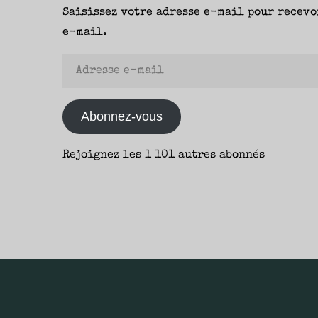
Saisissez votre adresse e-mail pour recevo
d’encrier)
e-mail.
–
Fanny"
Adresse
e-
mail
Abonnez-vous
Rejoignez les 1 101 autres abonnés