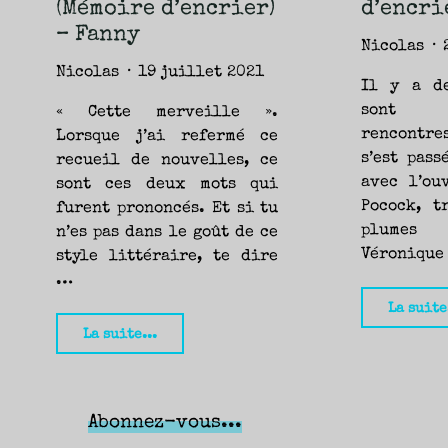
(Mémoire d’encrier)
d’encri
Thammavongsa
– Fanny
(Mémoire
Nicolas
d’encrier)
Nicolas
19 juillet 2021
Il y a de
–
sont 
« Cette merveille ».
Fanny"
rencontre
Lorsque j’ai refermé ce
s’est pas
recueil de nouvelles, ce
avec l’ou
sont ces deux mots qui
Pocock, t
furent prononcés. Et si tu
plumes
n’es pas dans le goût de ce
Véronique
style littéraire, te dire
…
La suite
"Annie
La suite...
Muktuk,
Norma
Dunning
Abonnez-vous...
(Mémoire