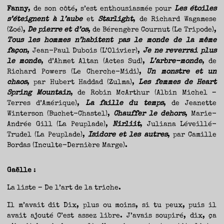
Fanny
, de son côté, s’est enthousiasmée pour
Les étoiles
s’éteignent à l’aube
et
Starlight
, de Richard Wagamese
(Zoé),
De pierre et d’os
, de Bérengère Cournut (Le Tripode),
Tous les hommes n’habitent pas le monde de la même
façon
, Jean-Paul Dubois (L’Olivier),
Je ne reverrai plus
le monde
, d’Ahmet Altan (Actes Sud),
L’arbre-monde
, de
Richard Powers (Le Cherche-Midi),
Un monstre et un
chaos
, par Hubert Haddad (Zulma),
Les femmes de Heart
Spring Mountain
, de Robin McArthur (Albin Michel –
Terres d’Amérique),
La faille du temps
, de Jeanette
Winterson (Buchet-Chastel),
Chauffer le dehors
, Marie-
Andrée Gill (La Peuplade),
Nirliit
, Juliana Léveillé-
Trudel (La Peuplade),
Isidore et les autres
, par Camille
Bordas (Inculte-Dernière Marge).
Gaëlle
:
La liste – De l’art de la triche.
Il m’avait dit Dix, plus ou moins, si tu peux, puis il
avait ajouté C’est assez libre. J’avais soupiré, dix, ça