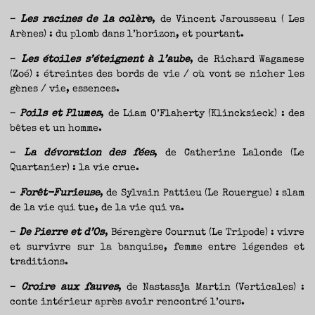
–
Les racines de la colère
, de Vincent Jarousseau ( Les
Arènes) : du plomb dans l’horizon, et pourtant.
–
Les étoiles s’éteignent à l’aube
, de Richard Wagamese
(Zoé) : étreintes des bords de vie / où vont se nicher les
gènes / vie, essences.
–
Poils et Plumes
, de Liam O’Flaherty (Klincksieck) : des
bêtes et un homme.
–
La dévoration des fées
, de Catherine Lalonde (Le
Quartanier) : la vie crue.
–
Forêt-Furieuse
, de Sylvain Pattieu (Le Rouergue) : slam
de la vie qui tue, de la vie qui va.
–
De Pierre et d’Os
, Bérengère Cournut (Le Tripode) : vivre
et survivre sur la banquise, femme entre légendes et
traditions.
–
Croire aux fauves
, de Nastassja Martin (Verticales) :
conte intérieur après avoir rencontré l’ours.