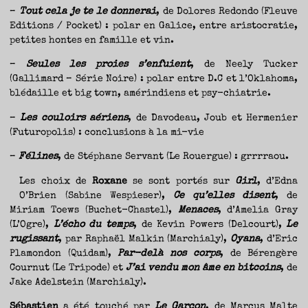
–
Tout cela je te le donnerai
, de Dolores Redondo (Fleuve
Editions / Pocket) : polar en Galice, entre aristocratie,
petites hontes en famille et vin.
–
Seules les proies s’enfuient
, de Neely Tucker
(Gallimard – Série Noire) : polar entre D.C et l’Oklahoma,
blédaille et big town, amérindiens et psy-chiatrie.
–
Les couloirs aériens
, de Davodeau, Joub et Hermenier
(Futuropolis) : conclusions à la mi-vie
–
Félines
, de Stéphane Servant (Le Rouergue) : grrrraou.
Les choix de
Roxane
se sont portés sur
Girl
, d’Edna
O’Brien (Sabine Wespieser),
Ce qu’elles disent
, de
Miriam Toews (Buchet-Chastel),
Menaces
, d’Amelia Gray
(L’Ogre),
L’écho du temps
, de Kevin Powers (Delcourt),
Le
rugissant
, par Raphaël Malkin (Marchialy),
Oyana
, d’Eric
Plamondon (Quidam),
Par-delà nos corps
, de Bérengère
Cournut (Le Tripode) et
J’ai vendu mon âme en bitcoins
, de
Jake Adelstein (Marchialy).
Sébastien
a été touché par
Le
Garçon
, de Marcus Malte