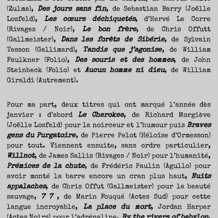
(Zulma),
Des jours sans fin
, de Sebastian Barry (Joëlle
Losfeld),
Les cœurs déchiquetés
, d’Hervé Le Corre
(Rivages / Noir),
Le bon frère
, de Chris Offutt
(Gallmeister),
Dans les forêts de Sibérie
, de Sylvain
Tesson (Gallimard),
Tandis que j’agonise
, de William
Faulkner (Folio),
Des souris et des hommes
, de John
Steinbeck (Folio) et
Aucun homme ni dieu
, de William
Giraldi (Autrement).
Pour ma part, deux titres qui ont marqué l’année dès
janvier : d’abord
Le Cherokee
, de Richard Morgiève
(Joëlle Losfeld) pour la noirceur et l’humour puis
Braves
gens du Purgatoire
, de Pierre Pelot (Héloïse d’Ormesson)
pour tout. Viennent ensuite, sans ordre particulier,
Willnot
, de James Sallis (Rivages / Noir) pour l’humanité,
Prémices de la chute
, de Frédéric Paulin (Agullo) pour
avoir monté la barre encore un cran plus haut,
Nuits
appalaches
, de Chris Offut (Gallmeister) pour la beauté
sauvage,
7 7
, de Marin Fouqué (Actes Sud) pour cette
langue incroyable,
La place du mort
, Jordan Harper
(Actes Noirs) pour l’adrénaline,
By the rivers of babylon
,