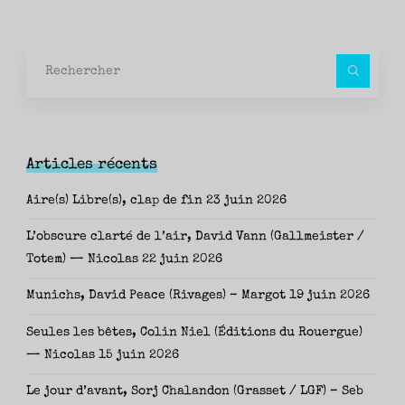
Rec
pour
Articles récents
Aire(s) Libre(s), clap de fin
23 juin 2026
L’obscure clarté de l’air, David Vann (Gallmeister /
Totem) — Nicolas
22 juin 2026
Munichs, David Peace (Rivages) – Margot
19 juin 2026
Seules les bêtes, Colin Niel (Éditions du Rouergue)
— Nicolas
15 juin 2026
Le jour d’avant, Sorj Chalandon (Grasset / LGF) – Seb