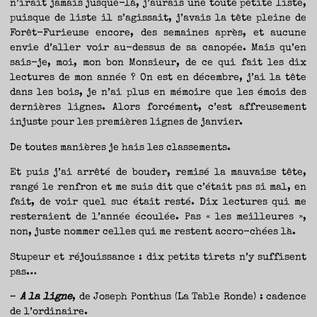
n’irait jamais jusque-là, j’aurais une toute petite liste,
puisque de liste il s’agissait, j’avais la tête pleine de
Forêt-Furieuse encore, des semaines après, et aucune
envie d’aller voir au-dessus de sa canopée. Mais qu’en
sais-je, moi, mon bon Monsieur, de ce qui fait les dix
lectures de mon année ? On est en décembre, j’ai la tête
dans les bois, je n’ai plus en mémoire que les émois des
dernières lignes. Alors forcément, c’est affreusement
injuste pour les premières lignes de janvier.
De toutes manières je hais les classements.
Et puis j’ai arrêté de bouder, remisé la mauvaise tête,
rangé le renfron et me suis dit que c’était pas si mal, en
fait, de voir quel suc était resté. Dix lectures qui me
resteraient de l’année écoulée. Pas « les meilleures »,
non, juste nommer celles qui me restent accro-chées là.
Stupeur et réjouissance : dix petits tirets n’y suffisent
pas…
–
A la ligne
, de Joseph Ponthus (La Table Ronde) : cadence
de l’ordinaire.