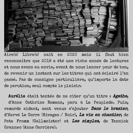
TRAVERSE
ET
LES
PAS
DE
CÔTÉ,
PARLER
SURTOUT
DE
LIVRES,
DONC,
MAIS
NE
PAS
S’INTERDIRE
D’AUTRES
HORIZONS.
BREF,
SE
JETER
À
Aire(s) Libre(s) naît en 2020 mais il faut bien
L’EAU
OU
reconnaître que 2019 a été une riche année de lectures
SE
REMETTRE
et nous avons eu envie, avant de nous lancer pour de bon,
EN
SELLE
ET
de revenir un instant sur les titres qui ont éclairé l’an
VOIR
CE
passé. Pas de consigne particulière, qu’importe la date
QUI
ADVIENT.
de parution, seul compte le plaisir.
AIRE(S)
LIBRE(S),
ÇA
COMMENCE
Aurélie
était tentée de ne citer qu’un titre :
Agathe
,
ICI.
d’Anne Cathrine Bomann, paru à La Peuplade. Puis,
remords aidant, sont venus s’ajouter
Dans le brasier
,
d’Hervé Le Corre (Rivages / Noir),
La vie en chantier
, de
Pete Fromm (Gallmeister) et
Les simples
, de Yannick
Grannec (Anne Carrière).