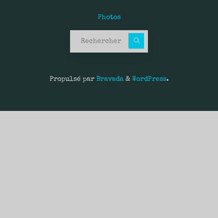
Photos
Recherche pour :
Propulsé par
Bravada
&
WordPress
.