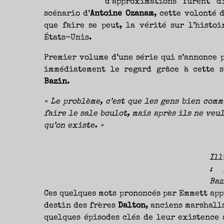
d’approximations furent d
NOUVEAUTÉS.
S’AUTORISER
scénario d’
Antoine Ozanam
, cette volonté 
LES
CHEMINS
DE
que faire se peut, la vérité sur l’histoi
TRAVERSE
ET
États-Unis.
LES
PAS
DE
CÔTÉ,
Premier volume d’une série qui s’annonce 
PARLER
SURTOUT
DE
immédiatement le regard grâce à cette s
LIVRES,
DONC,
Bazin
.
MAIS
NE
PAS
S’INTERDIRE
« Le problème, c’est que les gens bien com
D’AUTRES
HORIZONS.
faire le sale boulot, mais après ils ne veu
BREF,
SE
JETER
qu’on existe. »
À
L’EAU
OU
SE
REMETTRE
EN
Ill
SELLE
ET
VOIR
: 
CE
QUI
Baz
ADVIENT.
AIRE(S)
Ces quelques mots prononcés par Emmett app
LIBRE(S),
ÇA
COMMENCE
destin des frères
Dalton
, anciens marshalls
ICI.
quelques épisodes clés de leur existence 