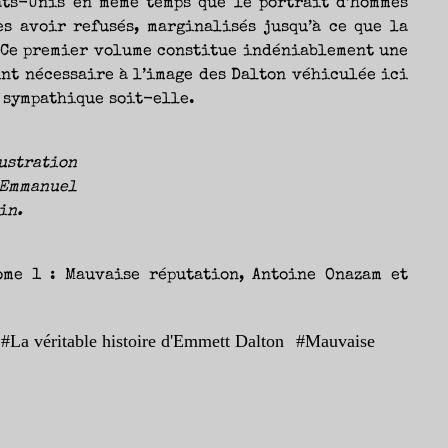
ats-Unis en même temps que le portrait d’hommes
s avoir refusés, marginalisés jusqu’à ce que la
 Ce premier volume constitue indéniablement une
int nécessaire à l’image des Dalton véhiculée ici
 sympathique soit-elle.
ustration
Emmanuel
in.
ome 1 : Mauvaise réputation, Antoine Onazam et
#
La véritable histoire d'Emmett Dalton
#
Mauvaise