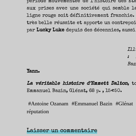
période mouvementée de l’histoire des Ét
aux prises avec une société qui semble le
ligne rouge soit définitivement franchie.
très belle réussite et apporte un contrepo
par
Lucky Luke
depuis des décennies, aussi
Ill
: 
Baz
Yann.
La véritable histoire d’Emmett Dalton
, t
Emmanuel Bazin, Glénat, 68 p. , 15€50.
#
Antoine Ozanam
#
Emmanuel Bazin
#
Glénat
réputation
Laisser un commentaire