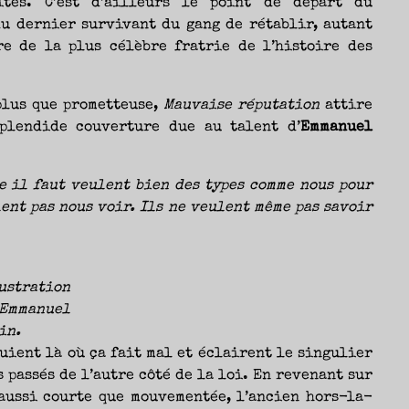
ites. C’est d’ailleurs le point de départ du
du dernier survivant du gang de rétablir, autant
re de la plus célèbre fratrie de l’histoire des
Nicolas
plus que prometteuse,
Mauvaise réputation
attire
plendide couverture due au talent d’
Emmanuel
me il faut veulent bien des types comme nous pour
lent pas nous voir. Ils ne veulent même pas savoir
ustration
Emmanuel
in.
uient là où ça fait mal et éclairent le singulier
 passés de l’autre côté de la loi. En revenant sur
aussi courte que mouvementée, l’ancien hors-la-