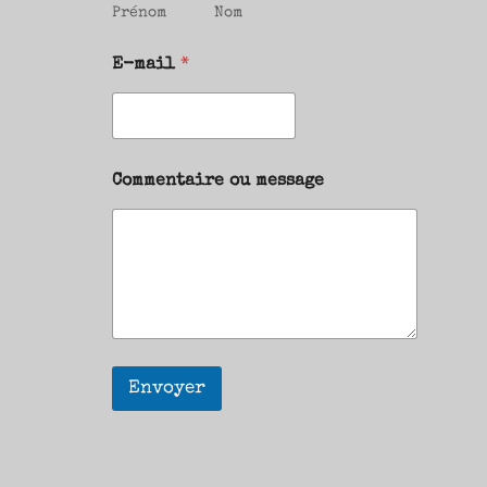
Prénom
Nom
E-mail
*
Commentaire ou message
Envoyer