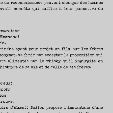
ue de reconnaissance peuvent changer des hommes
ravail honnête qui suffise à leur permettre de
ustration
Emmanuel
in.
cinéma ayant pour projet un film sur les frères
nonymat, va finir par accepter la proposition qui
ars alimentés par le whisky qu’il ingurgite en
histoire de sa vie et de celle de ses frères.
Crédit
photo
non
trouvé.
oire d’Emmett Dalton
propose l’instantané d’une