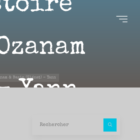
stoire
 Ozanam
nam & Bazin (Glénat) – Yann
 – Yann
Recher
pour :