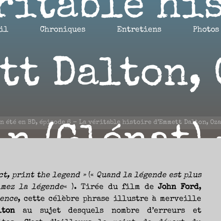
ritable hi
il
Chroniques
Entretiens
Photos
tt Dalton,
n été en BD, épisode 6 – La véritable histoire d’Emmett Dalton, Oza
n (Glénat)
ct, print the legend »
(«
Quand la légende est plus
imez la légende
« ). Tirée du film de
John Ford
,
7 AOÛT 2021
lence
, cette célèbre phrase illustre à merveille
lton
au sujet desquels nombre d’erreurs et