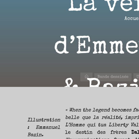
La vé
Aller
au
contenu
Accue
Aire(s)
d’Emme
Libre(s)
L’ENVIE
DE
PARTAGE
ET
LA
Accueil
Bande dessinée
U
CURIOSITÉ
& Bazi
SONT
À
L’ORIGINE
DE
CE
BLOG.
GARDER
LES
YEUX
« When the legend becomes fa
OUVERTS
SUR
L’ACTUALITÉ
belle que la réalité, impr
LITTÉRAIRE
Illustration
SANS
L’Homme qui tua Liberty Va
COURIR
: Emmanuel
EN
PERMANENCE
le destin des frères
Da
Bazin.
APRÈS
LES