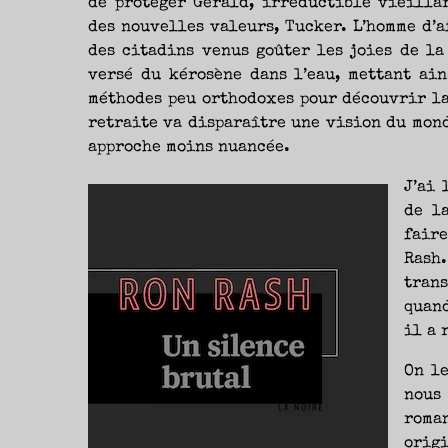
de protéger Gerald, irréductible vieilla
NOUVEAUTÉS.
S’AUTORISER
des nouvelles valeurs, Tucker. L’homme d’a
LES
CHEMINS
DE
des citadins venus goûter les joies de la
TRAVERSE
ET
versé du kérosène dans l’eau, mettant ain
LES
PAS
DE
méthodes peu orthodoxes pour découvrir la 
CÔTÉ,
PARLER
retraite va disparaître une vision du mon
SURTOUT
DE
approche moins nuancée.
LIVRES,
DONC,
MAIS
NE
J’ai 
PAS
S’INTERDIRE
D’AUTRES
de l
HORIZONS.
BREF,
fair
SE
JETER
À
Rash
L’EAU
OU
tran
SE
REMETTRE
quand
EN
SELLE
ET
il a 
VOIR
CE
QUI
ADVIENT.
On le
AIRE(S)
LIBRE(S),
nous
ÇA
COMMENCE
ICI.
roma
origi