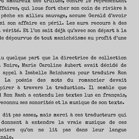
rd amoureux des truites, contre le représentant
Nicolas
ffaires, qui loue fort cher son coin de rivière à
 pêche en milieu sauvage, accuse Gerald d’avoir
si son affaire en péril. Les aura recours à des
vérité. Et l’on sait déjà qu’avec son départ à la
de dépourvue de tout manichéisme au profit d’une
lu quelque part que la directrice de collection
a Noire, Marie Caroline Aubert avait décidé de
e appel à Isabelle Reinharez pour traduire Ron
. La poésie des mots du romancier devait
spirer à travers la traduction. Il semble que
 Ron Rash a entendu les textes lus en français,
reconnu ses sonorités et la musique de son texte.
 dit pas assez, mais merci à ces traducteurs qui
 donnent à entendre la vraie musique de ces
nciers qu’on ne lit pas dans leur langue
nale.