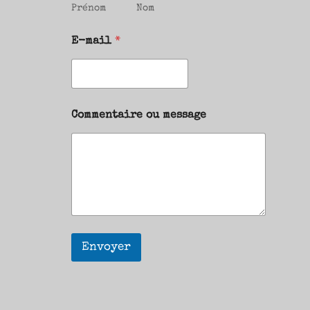
Prénom
Nom
E-mail
*
Commentaire ou message
Envoyer