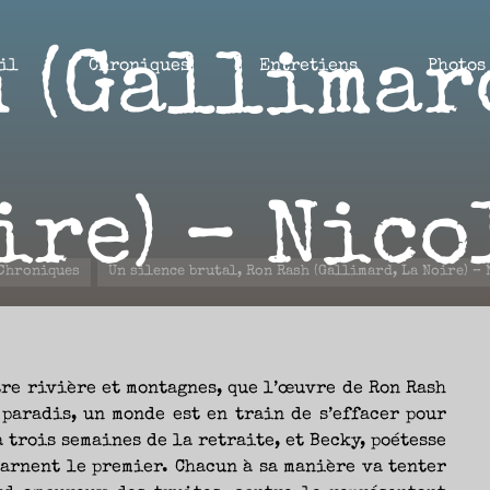
 (Gallimar
il
Chroniques
Entretiens
Photos
ire) – Nico
eil
Chroniques
Un silence brutal, Ron Rash (Gallimard, La Noire) –
22 MAI 2024
tre rivière et montagnes, que l’œuvre de Ron Rash
paradis, un monde est en train de s’effacer pour
à trois semaines de la retraite, et Becky, poétesse
carnent le premier. Chacun à sa manière va tenter