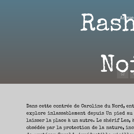
Aller
au
Rash
contenu
Accue
Aire(s)
Libre(s)
No
L’ENVIE
DE
PARTAGE
ET
LA
Accu
CURIOSITÉ
SONT
À
L’ORIGINE
DE
CE
BLOG.
GARDER
LES
YEUX
Dans cette contrée de Caroline du Nord, en
OUVERTS
SUR
L’ACTUALITÉ
explore inlassablement depuis Un pied au 
LITTÉRAIRE
SANS
laisser la place à un autre. Le shérif Les, 
COURIR
EN
PERMANENCE
obsédée par la protection de la nature, in
APRÈS
LES