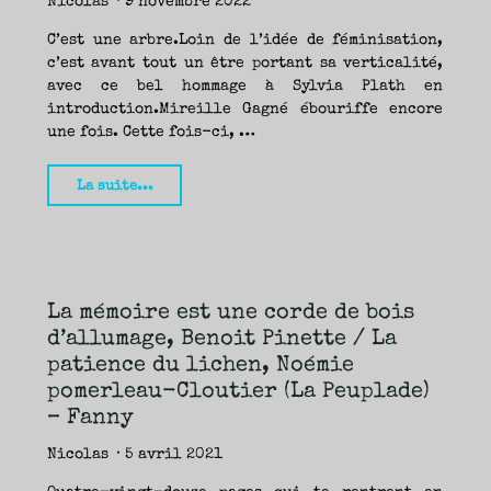
Nicolas
9 novembre 2022
C’est une arbre.Loin de l’idée de féminisation,
c’est avant tout un être portant sa verticalité,
avec ce bel hommage à Sylvia Plath en
introduction.Mireille Gagné ébouriffe encore
une fois. Cette fois-ci, …
"Bois
La suite...
de
fer,
Mireille
Gagné
La mémoire est une corde de bois
(La
d’allumage, Benoit Pinette / La
Peuplade)
patience du lichen, Noémie
–
pomerleau-Cloutier (La Peuplade)
Fanny"
– Fanny
Nicolas
5 avril 2021