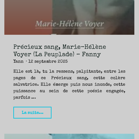
de
brousse)
–
Fanny"
Précieux sang, Marie-Hélène
Voyer (La Peuplade) – Fanny
Yann
12 septembre 2025
Elle est là, tu la ressens, palpitante, entre les
pages de ce Précieux sang, cette colère
salvatrice. Elle émerge puis nous inonde, cette
puissance au sein de cette poésie engagée,
parfois …
"Précieux
La suite...
sang,
Marie-
Hélène