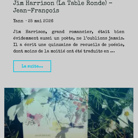
TRAVERSE
Jim Harrison (La Table Ronde) –
ET
LES
PAS
Jean-François
DE
CÔTÉ,
PARLER
SURTOUT
Yann
25 mai 2026
DE
LIVRES,
DONC,
MAIS
Jim Harrison, grand romancier, était bien
NE
PAS
évidemment aussi un poète, ne l’oublions jamais.
S’INTERDIRE
D’AUTRES
Il a écrit une quinzaine de recueils de poésie,
HORIZONS.
BREF,
SE
dont moins de la moitié ont été traduits en …
JETER
À
L’EAU
OU
SE
"L’éclipse
La suite...
REMETTRE
EN
SELLE
de
ET
VOIR
lune
CE
QUI
ADVIENT.
de
AIRE(S)
LIBRE(S),
ÇA
Davenport,
COMMENCE
ICI.
Jim
Harrison
(La
Table
Ronde)