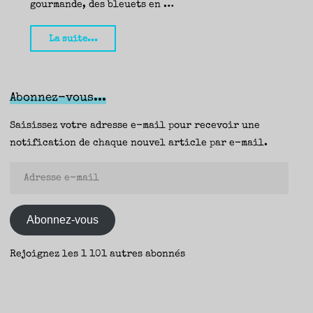
gourmande, des bleuets en …
du
lichen,
"Et
La suite...
Noémie
arrivées
pomerleau-
au
Cloutier
bout
(La
Abonnez-vous...
nous
Peuplade)
prendrons
Saisissez votre adresse e-mail pour recevoir une
–
racine,
notification de chaque nouvel article par e-mail.
Fanny"
Kristina
Adresse
Gauthier-
e-
Landry
mail
(La
Abonnez-vous
Peuplade)
–
Rejoignez les 1 101 autres abonnés
Fanny"