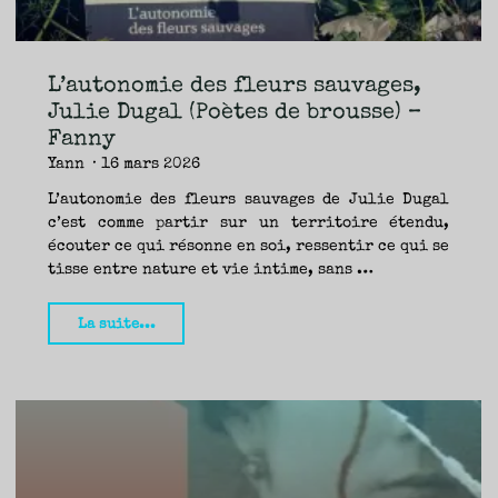
–
Jean-
François"
L’autonomie des fleurs sauvages,
Julie Dugal (Poètes de brousse) –
Fanny
Yann
16 mars 2026
L’autonomie des fleurs sauvages de Julie Dugal
c’est comme partir sur un territoire étendu,
écouter ce qui résonne en soi, ressentir ce qui se
tisse entre nature et vie intime, sans …
"L’autonomie
La suite...
des
fleurs
sauvages,
Julie
Dugal
(Poètes