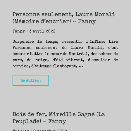
Dorion
(Bruno
Personne seulement, Laure Morali
Doucey)
(Mémoire d’encrier) – Fanny
–
Fanny"
Fanny
3 avril 2023
Suspendre le temps, ressentir l’infime. Lire
Personne seulement de Laure Morali, c’est
écouter battre le cœur de Montréal, des scènes de
parc, de neige, d’été vibrant, d’escalier de
service, d’automne flamboyant, …
"Personne
La suite...
seulement,
Laure
Morali
(Mémoire
Bois de fer, Mireille Gagné (La
d’encrier)
Peuplade) – Fanny
–
Fanny"