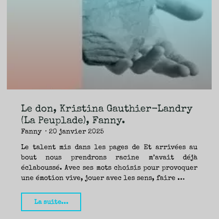
Voyer
(La
Peuplade)
–
Fanny"
Le don, Kristina Gauthier-Landry
(La Peuplade), Fanny.
Fanny
20 janvier 2025
Le talent mis dans les pages de Et arrivées au
bout nous prendrons racine m’avait déjà
éclaboussé. Avec ses mots choisis pour provoquer
une émotion vive, jouer avec les sens, faire …
"Le
La suite...
don,