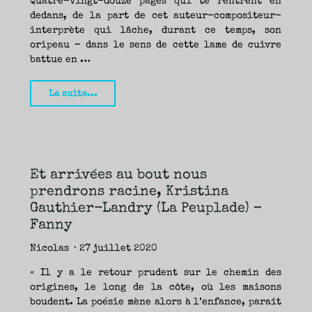
Quatre-vingt-douze pages qui te rentrent en
dedans, de la part de cet auteur-compositeur-
interprète qui lâche, durant ce temps, son
oripeau – dans le sens de cette lame de cuivre
battue en …
"La
La suite...
mémoire
est
une
corde
Et arrivées au bout nous
de
prendrons racine, Kristina
bois
Gauthier-Landry (La Peuplade) –
d’allumage,
Fanny
Benoit
Nicolas
27 juillet 2020
Pinette
/
« Il y a le retour prudent sur le chemin des
La
origines, le long de la côte, où les maisons
patience
boudent. La poésie mène alors à l’enfance, paraît