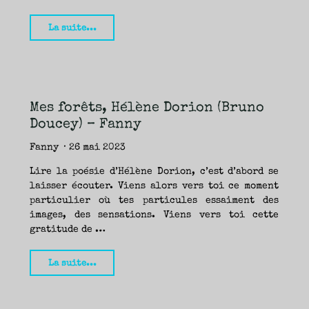
"Kau
La suite...
minuat
–
Une
fois
Mes forêts, Hélène Dorion (Bruno
de
Doucey) – Fanny
plus,
Joséphine
Fanny
26 mai 2023
Bacon
Lire la poésie d’Hélène Dorion, c’est d’abord se
(Mémoire
laisser écouter. Viens alors vers toi ce moment
d’Encrier)
particulier où tes particules essaiment des
images, des sensations. Viens vers toi cette
–
gratitude de …
Fanny"
"Mes
La suite...
forêts,
Hélène