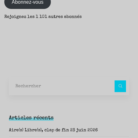
Abonnez-vous
Rejoignez les 1 101 autres abonnés
Rec
pour
Articles récents
Aire(s) Libre(s), clap de fin
23 juin 2026