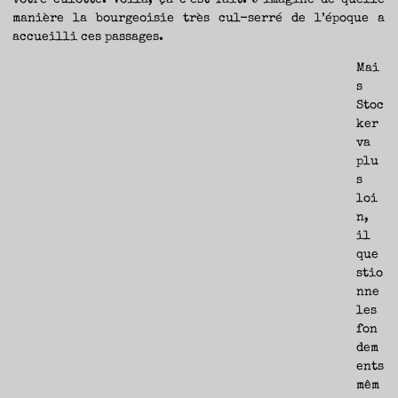
manière la bourgeoisie très cul-serré de l’époque a
accueilli ces passages.
Mai
s
Stoc
ker
va
plu
s
loi
n,
il
que
stio
nne
les
fon
dem
ents
mêm