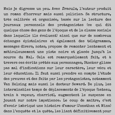
Mais je digresse un peu. Avec
Dracula
, l’auteur produit
un roman d’horreur mais aussi policier. Sa structure,
très calibrée et organisée, basée sur la lecture des
journaux personnels des protagonistes (ce qui dit
quelque chose des gens de l’époque et de la classe sociale
dans laquelle ils évoluent) ainsi que sur de nombreux
échanges épistolaires et également des télégrammes,
messages divers, notes, propose de remonter lentement et
méticuleusement une piste noire et glacée jusqu’à la
source du Mal. Cela est remarquablement fait, et à
travers ces écrits prêtés aux personnages, Stocker glisse
pas mal d’indications sur leur caractère, leur vécu et
leur éducation. Il faut aussi prendre en compte l’étude
des preuves et des faits par les protagonistes, notamment
Van Helsing mais aussi le docteur Seward. De plus, les
interminables temps de déplacements de l’époque (bateau,
train à vapeur, charriot), augmentent le suspense en
jouant sur notre impatience. Le coup de maître, c’est
d’avoir imbriqué une histoire d’amour (Jonathan et Mina)
dans l’enquête et la quête, les liant définitivement pour