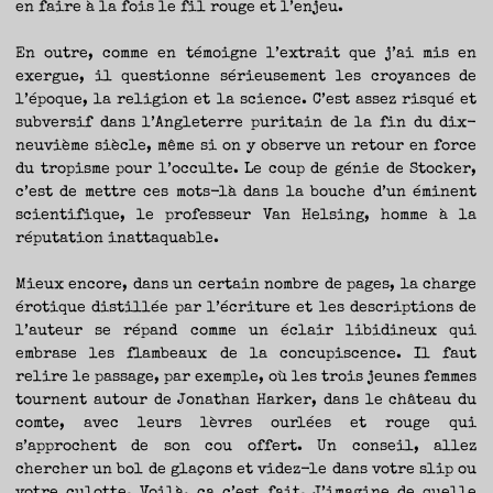
en faire à la fois le fil rouge et l’enjeu.
En outre, comme en témoigne l’extrait que j’ai mis en
exergue, il questionne sérieusement les croyances de
l’époque, la religion et la science. C’est assez risqué et
subversif dans l’Angleterre puritain de la fin du dix-
neuvième siècle, même si on y observe un retour en force
du tropisme pour l’occulte. Le coup de génie de Stocker,
c’est de mettre ces mots-là dans la bouche d’un éminent
scientifique, le professeur Van Helsing, homme à la
réputation inattaquable.
Mieux encore, dans un certain nombre de pages, la charge
érotique distillée par l’écriture et les descriptions de
l’auteur se répand comme un éclair libidineux qui
embrase les flambeaux de la concupiscence. Il faut
relire le passage, par exemple, où les trois jeunes femmes
tournent autour de Jonathan Harker, dans le château du
comte, avec leurs lèvres ourlées et rouge qui
s’approchent de son cou offert. Un conseil, allez
chercher un bol de glaçons et videz-le dans votre slip ou
votre culotte. Voilà, ça c’est fait. J’imagine de quelle