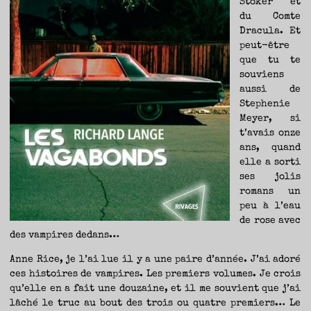
Stoker et
TRAVERSE
ET
LES
du Comte
PAS
DE
Dracula. Et
CÔTÉ,
PARLER
Sébastien
peut-être
SURTOUT
DE
LIVRES,
que tu te
DONC,
MAIS
souviens
NE
PAS
aussi de
S’INTERDIRE
D’AUTRES
HORIZONS.
Stephenie
BREF,
SE
Meyer, si
JETER
À
t’avais onze
L’EAU
OU
SE
ans, quand
REMETTRE
EN
elle a sorti
SELLE
ET
ses jolis
VOIR
CE
QUI
romans un
ADVIENT.
AIRE(S)
peu à l’eau
LIBRE(S),
ÇA
de rose avec
COMMENCE
ICI.
des vampires dedans…
Anne Rice, je l’ai lue il y a une paire d’année. J’ai adoré
ces histoires de vampires. Les premiers volumes. Je crois
qu’elle en a fait une douzaine, et il me souvient que j’ai
lâché le truc au bout des trois ou quatre premiers… Le