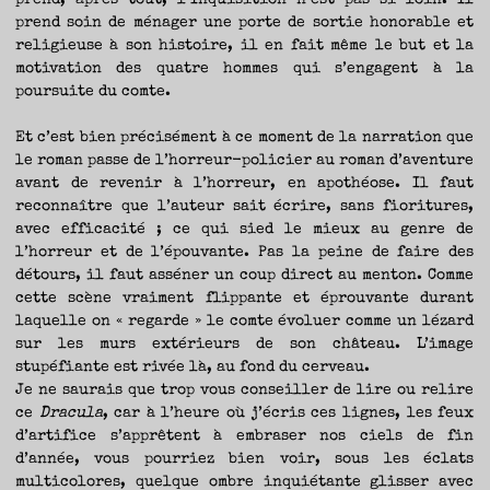
prend, après tout, l’Inquisition n’est pas si loin. Il
prend soin de ménager une porte de sortie honorable et
religieuse à son histoire, il en fait même le but et la
motivation des quatre hommes qui s’engagent à la
poursuite du comte.
Et c’est bien précisément à ce moment de la narration que
le roman passe de l’horreur-policier au roman d’aventure
avant de revenir à l’horreur, en apothéose. Il faut
reconnaître que l’auteur sait écrire, sans fioritures,
avec efficacité ; ce qui sied le mieux au genre de
l’horreur et de l’épouvante. Pas la peine de faire des
détours, il faut asséner un coup direct au menton. Comme
cette scène vraiment flippante et éprouvante durant
laquelle on « regarde » le comte évoluer comme un lézard
sur les murs extérieurs de son château. L’image
stupéfiante est rivée là, au fond du cerveau.
Je ne saurais que trop vous conseiller de lire ou relire
ce
Dracula
, car à l’heure où j’écris ces lignes, les feux
d’artifice s’apprêtent à embraser nos ciels de fin
d’année, vous pourriez bien voir, sous les éclats
multicolores, quelque ombre inquiétante glisser avec