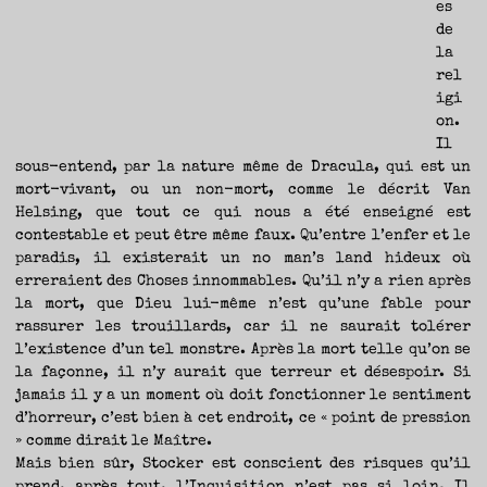
es
de
la
rel
igi
on.
Il
sous-entend, par la nature même de Dracula, qui est un
mort-vivant, ou un non-mort, comme le décrit Van
Helsing, que tout ce qui nous a été enseigné est
contestable et peut être même faux. Qu’entre l’enfer et le
paradis, il existerait un no man’s land hideux où
erreraient des Choses innommables. Qu’il n’y a rien après
la mort, que Dieu lui-même n’est qu’une fable pour
rassurer les trouillards, car il ne saurait tolérer
l’existence d’un tel monstre. Après la mort telle qu’on se
la façonne, il n’y aurait que terreur et désespoir. Si
jamais il y a un moment où doit fonctionner le sentiment
d’horreur, c’est bien à cet endroit, ce « point de pression
» comme dirait le Maître.
Mais bien sûr, Stocker est conscient des risques qu’il