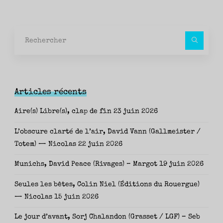
Rec
pour
Articles récents
Aire(s) Libre(s), clap de fin
23 juin 2026
L’obscure clarté de l’air, David Vann (Gallmeister /
Totem) — Nicolas
22 juin 2026
Munichs, David Peace (Rivages) – Margot
19 juin 2026
Seules les bêtes, Colin Niel (Éditions du Rouergue)
— Nicolas
15 juin 2026
Le jour d’avant, Sorj Chalandon (Grasset / LGF) – Seb