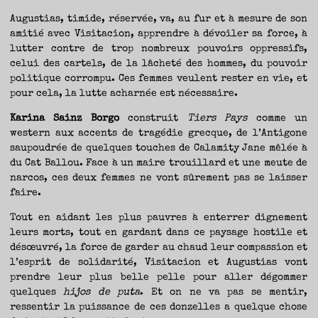
Augustias, timide, réservée, va, au fur et à mesure de son
amitié avec Visitacion, apprendre à dévoiler sa force, à
lutter contre de trop nombreux pouvoirs oppressifs,
celui des cartels, de la lâcheté des hommes, du pouvoir
politique corrompu. Ces femmes veulent rester en vie, et
pour cela, la lutte acharnée est nécessaire.
Karina Sainz Borgo
construit
Tiers Pays
comme un
western aux accents de tragédie grecque, de l’Antigone
saupoudrée de quelques touches de Calamity Jane mêlée à
du Cat Ballou. Face à un maire trouillard et une meute de
narcos, ces deux femmes ne vont sûrement pas se laisser
faire.
Tout en aidant les plus pauvres à enterrer dignement
leurs morts, tout en gardant dans ce paysage hostile et
désœuvré, la force de garder au chaud leur compassion et
l’esprit de solidarité, Visitacion et Augustias vont
prendre leur plus belle pelle pour aller dégommer
quelques
hijos de puta
. Et on ne va pas se mentir,
ressentir la puissance de ces donzelles a quelque chose