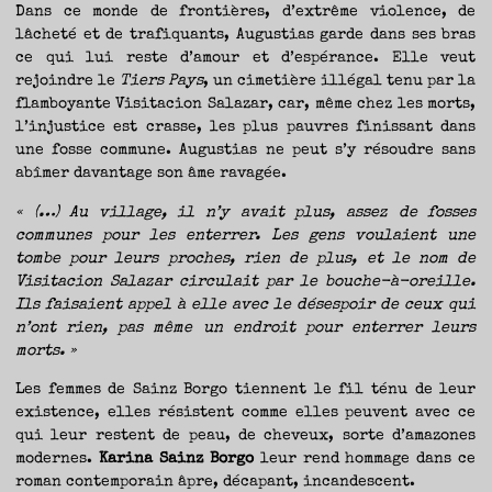
TRAVERSE
Dans ce monde de frontières, d’extrême violence, de
ET
LES
PAS
lâcheté et de trafiquants, Augustias garde dans ses bras
DE
CÔTÉ,
ce qui lui reste d’amour et d’espérance. Elle veut
PARLER
SURTOUT
rejoindre le
Tiers Pays
, un cimetière illégal tenu par la
DE
LIVRES,
DONC,
flamboyante Visitacion Salazar, car, même chez les morts,
MAIS
NE
l’injustice est crasse, les plus pauvres finissant dans
PAS
S’INTERDIRE
une fosse commune. Augustias ne peut s’y résoudre sans
D’AUTRES
HORIZONS.
BREF,
abîmer davantage son âme ravagée.
SE
JETER
À
L’EAU
« (…) Au village, il n’y avait plus, assez de fosses
OU
SE
communes pour les enterrer. Les gens voulaient une
REMETTRE
EN
tombe pour leurs proches, rien de plus, et le nom de
SELLE
ET
VOIR
Visitacion Salazar circulait par le bouche-à-oreille.
CE
QUI
Ils faisaient appel à elle avec le désespoir de ceux qui
ADVIENT.
AIRE(S)
n’ont rien, pas même un endroit pour enterrer leurs
LIBRE(S),
ÇA
COMMENCE
morts. »
ICI.
Les femmes de Sainz Borgo tiennent le fil ténu de leur
existence, elles résistent comme elles peuvent avec ce
qui leur restent de peau, de cheveux, sorte d’amazones
modernes.
Karina Sainz Borgo
leur rend hommage dans ce
roman contemporain âpre, décapant, incandescent.