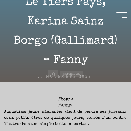
Le Tiers Pays,
Aller
au
contenu
Karina Sainz
Aire(s)
Borgo (Gallimard)
Libre(s)
L’ENVIE
DE
– Fanny
PARTAGE
ET
LA
CURIOSITÉ
SONT
À
Accueil
L’ORIGINE
Chroniques
DE
27 NOVEMBRE 2023
CE
BLOG.
GARDER
LES
YEUX
OUVERTS
SUR
L’ACTUALITÉ
Photo :
LITTÉRAIRE
SANS
Fanny.
COURIR
Fanny
EN
PERMANENCE
Augustias, jeune migrante, vient de perdre ses jumeaux,
APRÈS
LES
deux petits êtres de quelques jours, serrés l’un contre
NOUVEAUTÉS.
S’AUTORISER
l’autre dans une simple boîte en carton.
LES
CHEMINS
DE