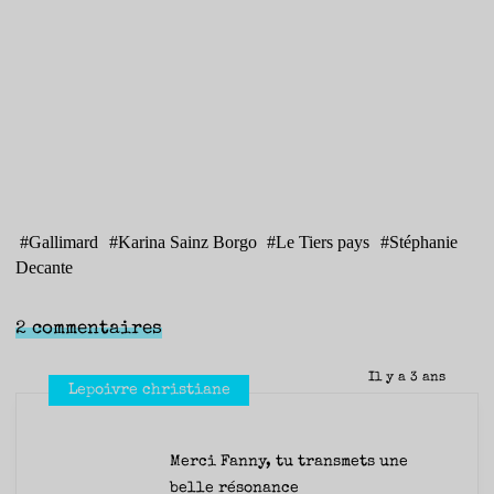
#
Gallimard
#
Karina Sainz Borgo
#
Le Tiers pays
#
Stéphanie
Decante
2 commentaires
Il y a 3 ans
Lepoivre christiane
Merci Fanny, tu transmets une
belle résonance