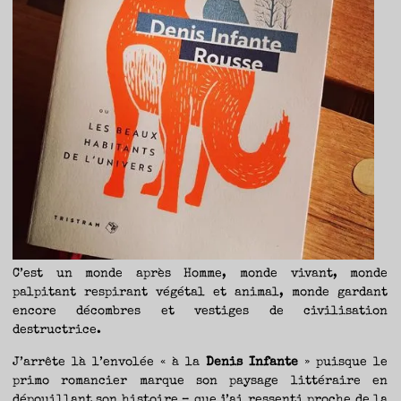
TRAVERSE
ET
LES
PAS
DE
CÔTÉ,
PARLER
SURTOUT
DE
LIVRES,
DONC,
MAIS
NE
PAS
S’INTERDIRE
D’AUTRES
HORIZONS.
BREF,
SE
JETER
À
L’EAU
OU
SE
REMETTRE
EN
SELLE
ET
VOIR
CE
QUI
ADVIENT.
AIRE(S)
LIBRE(S),
C’est un monde après Homme, monde vivant, monde
ÇA
COMMENCE
ICI.
palpitant respirant végétal et animal, monde gardant
encore décombres et vestiges de civilisation
destructrice.
J’arrête là l’envolée « à la
Denis Infante
» puisque le
primo romancier marque son paysage littéraire en
dépouillant son histoire – que j’ai ressenti proche de la