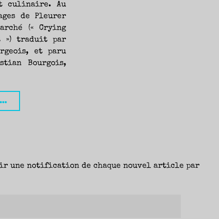
t culinaire. Au
ages de Pleurer
arché (« Crying
 ») traduit par
rgeois, et paru
stian Bourgois,
"Pleurer
...
au
supermarché,
Michelle
Zauner
ir une notification de chaque nouvel article par
(Christian
Bourgois)
–
Fanny"