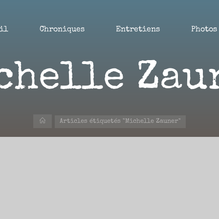
il
Chroniques
Entretiens
Photos
chelle Zau
Accueil
Articles étiquetés "Michelle Zauner"