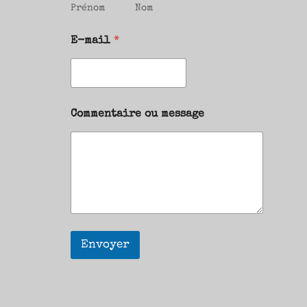
Prénom
Nom
E-mail
*
Commentaire ou message
Envoyer