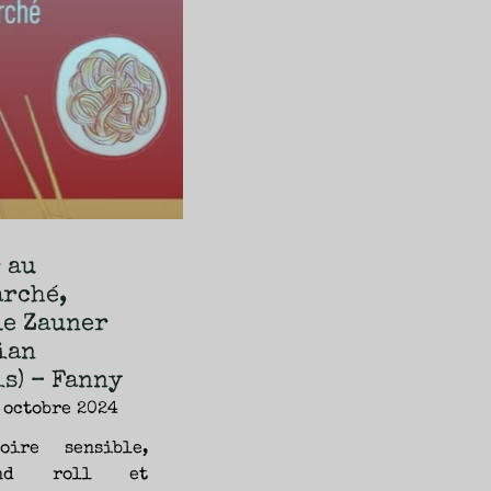
 au
rché,
e Zauner
ian
s) – Fanny
 octobre 2024
oire sensible,
nd roll et