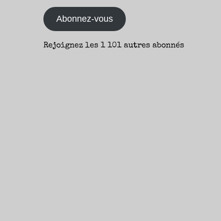
Alan
mail
Abonnez-vous
Parks
et
Rejoignez les 1 101 autres abonnés
Michelle
Zauner
–
Yann"