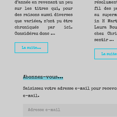
d’année en revenant un peu
résolumen
sur les titres qui, pour
fil des p
des raisons aussi diverses
au superm
que variées, n’ont pu être
in H Mart
chroniqués par ici.
Laura Bou
Considérez donc …
chez Chri
sentir …
"En
La suite...
vrac
La suite
et
en
bref
Abonnez-vous...
(ou
Saisissez votre adresse e-mail pour recevo
l’inverse)
e-mail.
:
Karine
Adresse
Tuil,
e-