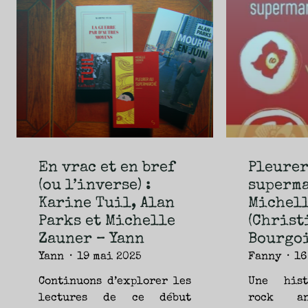
NOUVEAUTÉS.
S’AUTORISER
LES
CHEMINS
DE
TRAVERSE
ET
LES
PAS
DE
CÔTÉ,
PARLER
SURTOUT
DE
LIVRES,
DONC,
MAIS
NE
PAS
S’INTERDIRE
D’AUTRES
HORIZONS.
BREF,
SE
En vrac et en bref
Pleurer
JETER
À
(ou l’inverse) :
superma
L’EAU
OU
SE
Karine Tuil, Alan
Michell
REMETTRE
EN
SELLE
Parks et Michelle
(Christ
ET
VOIR
Zauner – Yann
Bourgoi
CE
QUI
ADVIENT.
Yann
19 mai 2025
Fanny
16
AIRE(S)
LIBRE(S),
ÇA
COMMENCE
Continuons d’explorer les
Une hist
ICI.
lectures de ce début
rock a