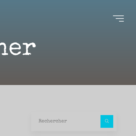
ner
Recher
pour :