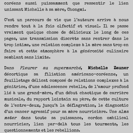
coréens aussi puissamment que ressentir le lien
unissant Michelle à sa mère, Chongmi.
C’est un parcours de vie que l’auteure arrive à nous
rendre tout à la fois olfactif et visuel. Il se passe
vraiment quelque chose de délicieux le long de ces
pages, une transmission discrète sans rentrer dans le
trop intime, une relation complexe à la mère sans trop en
faire et cette atmosphère à la générosité culinaire
semblant sans limite.
Dans
Pleurer au supermarché
,
Michelle Zauner
décortique sa filiation américano-coréenne, un
feuilletage délicat composé de relations complexes à la
génitrice, d’une adolescence rebelle, de l’amour profond
lié à une grand-mère, d’un début chaotique de carrière
musicale, du rapport lointain au père, de cette culture
de l’entre-deux, jusqu’à la déflagration, le diagnostic
d’un cancer agressif pour sa mère nourricière. Une
alma
mater
dans toute sa puissance, cordon ombilical
nourricier, lien par-delà tous les tourments, les
questionnements et les rebellions.