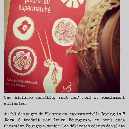
TRAVERSE
ET
LES
PAS
DE
CÔTÉ,
PARLER
SURTOUT
DE
LIVRES,
DONC,
MAIS
NE
PAS
S’INTERDIRE
D’AUTRES
HORIZONS.
BREF,
SE
JETER
À
L’EAU
OU
SE
REMETTRE
EN
SELLE
ET
VOIR
CE
QUI
ADVIENT.
AIRE(S)
LIBRE(S),
ÇA
COMMENCE
ICI.
Une histoire sensible,
rock and roll
et résolument
culinaire.
Au fil des pages de
Pleurer au supermarché
(
« Crying in H
Mart »
) traduit par Laura Bourgeois, et paru chez
Christian Bourgois, sentir les délicates odeurs des plats