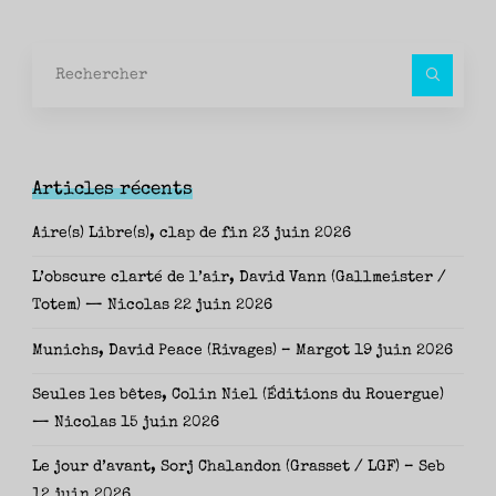
Rec
pour
Articles récents
Aire(s) Libre(s), clap de fin
23 juin 2026
L’obscure clarté de l’air, David Vann (Gallmeister /
Totem) — Nicolas
22 juin 2026
Munichs, David Peace (Rivages) – Margot
19 juin 2026
Seules les bêtes, Colin Niel (Éditions du Rouergue)
— Nicolas
15 juin 2026
Le jour d’avant, Sorj Chalandon (Grasset / LGF) – Seb
12 juin 2026