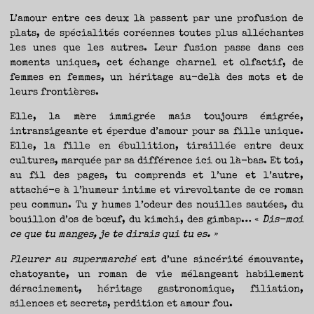
L’amour entre ces deux là passent par une profusion de
plats, de spécialités coréennes toutes plus alléchantes
les unes que les autres. Leur fusion passe dans ces
moments uniques, cet échange charnel et olfactif, de
femmes en femmes, un héritage au-delà des mots et de
leurs frontières.
Elle, la mère immigrée mais toujours émigrée,
intransigeante et éperdue d’amour pour sa fille unique.
Elle, la fille en ébullition, tiraillée entre deux
cultures, marquée par sa différence ici ou là-bas. Et toi,
au fil des pages, tu comprends et l’une et l’autre,
attaché-e à l’humeur intime et virevoltante de ce roman
peu commun. Tu y humes l’odeur des nouilles sautées, du
bouillon d’os de bœuf, du kimchi, des gimbap… «
Dis-moi
ce que tu manges, je te dirais qui tu es. »
Pleurer au supermarché
est d’une sincérité émouvante,
chatoyante, un roman de vie mélangeant habilement
déracinement, héritage gastronomique, filiation,
silences et secrets, perdition et amour fou.