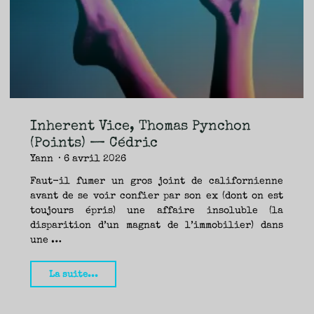
TRAVERSE
ET
LES
PAS
DE
CÔTÉ,
PARLER
SURTOUT
DE
LIVRES,
DONC,
MAIS
NE
PAS
S’INTERDIRE
D’AUTRES
HORIZONS.
BREF,
SE
JETER
Inherent Vice, Thomas Pynchon
À
L’EAU
OU
(Points) — Cédric
SE
REMETTRE
Yann
6 avril 2026
EN
SELLE
ET
VOIR
Faut-il fumer un gros joint de californienne
CE
QUI
avant de se voir confier par son ex (dont on est
ADVIENT.
AIRE(S)
LIBRE(S),
toujours épris) une affaire insoluble (la
ÇA
COMMENCE
disparition d’un magnat de l’immobilier) dans
ICI.
une …
"Inherent
La suite...
Vice,
Thomas