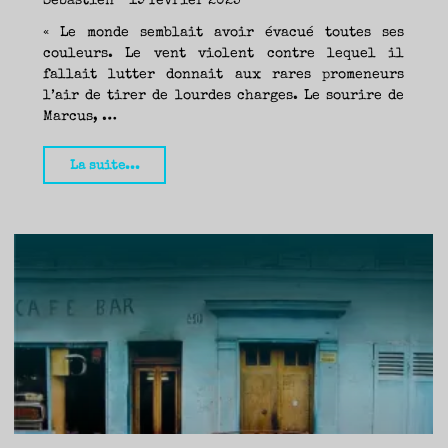
Sébastien
19 février 2025
« Le monde semblait avoir évacué toutes ses
couleurs. Le vent violent contre lequel il
fallait lutter donnait aux rares promeneurs
l’air de tirer de lourdes charges. Le sourire de
Marcus, …
"Somb,
La suite...
Max
Monnehay
(Éditions
du
Seuil
&
Points)
—
Seb"