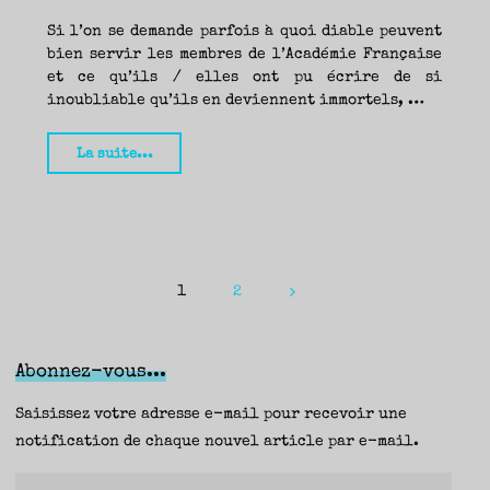
Noire(s)"
Si l’on se demande parfois à quoi diable peuvent
bien servir les membres de l’Académie Française
et ce qu’ils / elles ont pu écrire de si
inoubliable qu’ils en deviennent immortels, …
"L’archipel
La suite...
d’une
autre
vie,
Andreï
Makine
1
2
Pagination
(Le
Seuil
des
/
Abonnez-vous...
publications
Points)
Saisissez votre adresse e-mail pour recevoir une
–
notification de chaque nouvel article par e-mail.
Yann"
Adresse