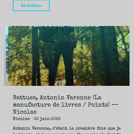
"De
La suite...
si
jolis
chevaux,
Cormac
McCarthy
(Actes
Sud
&
Points)
—
Nicolas"
Battues, Antonin Varenne (La
manufacture de livres / Points) —
Nicolas
Nicolas
25 juin 2025
Antonin Varenne, c’était la première fois que je