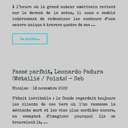
–
À l’heure où le grand auteur américain revient
Margot"
sur le devant de la scène, il nous a semblé
intéressant de redessiner les contours d’une
oeuvre unique à travers quatre de ses …
"Cormac
La suite...
McCarthy,
le
dernier
géant
Passé parfait, Leonardo Padura
(L’Olivier)
(Métailié / Points) – Seb
–
Aurélie,
Nicolas
18 novembre 2022
Seb,
C’était inévitable : le Conde regardait toujours
Yann
les clients de ces bars où l’on ressasse la
&
méchante mort et les vies plus sordides encore,
en essayant d’imaginer pourquoi ils se
Nicolas"
trouvaient là, …