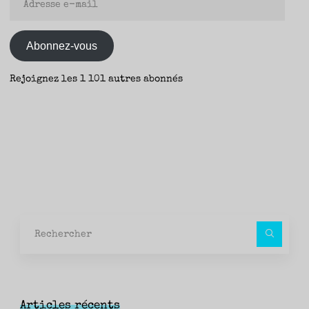
e-
mail
Abonnez-vous
Rejoignez les 1 101 autres abonnés
Rec
pour
Articles récents