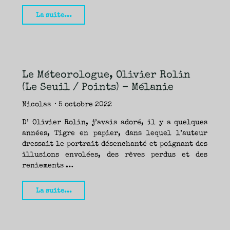
"Passé
La suite...
parfait,
Leonardo
Padura
(Métailié
Le Méteorologue, Olivier Rolin
/
(Le Seuil / Points) – Mélanie
Points)
–
Nicolas
5 octobre 2022
Seb"
D’ Olivier Rolin, j’avais adoré, il y a quelques
années, Tigre en papier, dans lequel l’auteur
dressait le portrait désenchanté et poignant des
illusions envolées, des rêves perdus et des
reniements …
"Le
La suite...
Méteorologue,
Olivier
Rolin