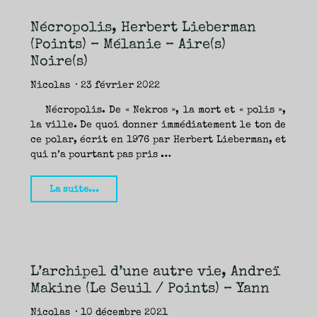
(Le
Nécropolis, Herbert Lieberman
Seuil
(Points) – Mélanie – Aire(s)
/
Noire(s)
Points)
–
Nicolas
23 février 2022
Mélanie"
Nécropolis. De « Nekros », la mort et « polis »,
la ville. De quoi donner immédiatement le ton de
ce polar, écrit en 1976 par Herbert Lieberman, et
qui n’a pourtant pas pris …
"Nécropolis,
La suite...
Herbert
Lieberman
(Points)
–
L’archipel d’une autre vie, Andreï
Mélanie
Makine (Le Seuil / Points) – Yann
–
Aire(s)
Nicolas
10 décembre 2021