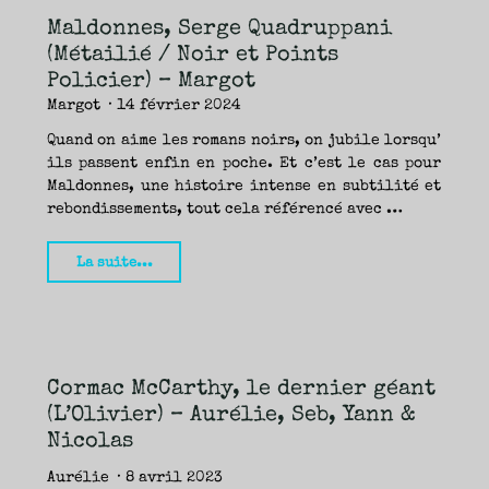
Maldonnes, Serge Quadruppani
(Métailié / Noir et Points
Policier) – Margot
Margot
14 février 2024
Quand on aime les romans noirs, on jubile lorsqu’
ils passent enfin en poche. Et c’est le cas pour
Maldonnes, une histoire intense en subtilité et
rebondissements, tout cela référencé avec …
"Maldonnes,
La suite...
Serge
Quadruppani
(Métailié
/
Cormac McCarthy, le dernier géant
Noir
(L’Olivier) – Aurélie, Seb, Yann &
et
Nicolas
Points
Policier)
Aurélie
8 avril 2023