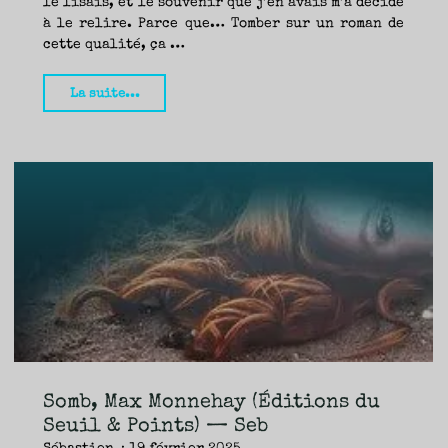
le lisais, et le souvenir que j’en avais m’a décidé
à le relire. Parce que… Tomber sur un roman de
cette qualité, ça …
"Battues,
La suite...
Antonin
Varenne
(La
manufacture
de
livres
/
Points)
—
Nicolas"
Somb, Max Monnehay (Éditions du
Seuil & Points) — Seb