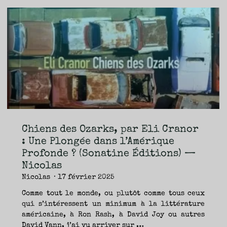
Reinharez,
traductrice
–
Yann
et
Seb"
Chiens des Ozarks, par Eli Cranor
: Une Plongée dans l’Amérique
Profonde ? (Sonatine Éditions) —
Nicolas
Nicolas
17 février 2025
Comme tout le monde, ou plutôt comme tous ceux
qui s’intéressent un minimum à la littérature
américaine, à Ron Rash, à David Joy ou autres
David Vann, j’ai vu arriver sur …