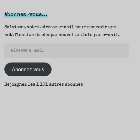
dans
la
Abonnez-vous...
vallée
(&
Saisissez votre adresse e-mail pour recevoir une
quelques
notification de chaque nouvel article par e-mail.
courts
Adresse
récits
e-
des
mail
Appalaches),
Abonnez-vous
Ron
Rash
Rejoignez les 1 101 autres abonnés
(Gallimard
/
La
Noire)
–
Yann"