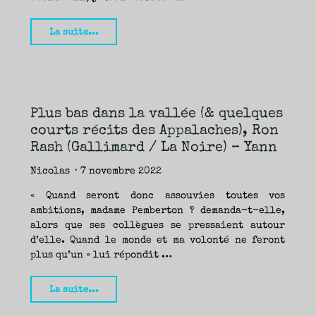
"Chiens
La suite...
des
Ozarks,
par
Eli
Plus bas dans la vallée (& quelques
Cranor
courts récits des Appalaches), Ron
:
Rash (Gallimard / La Noire) – Yann
Une
Plongée
Nicolas
7 novembre 2022
dans
« Quand seront donc assouvies toutes vos
l’Amérique
ambitions, madame Pemberton ? demanda-t-elle,
Profonde
alors que ses collègues se pressaient autour
d’elle. Quand le monde et ma volonté ne feront
?
plus qu’un » lui répondit …
(Sonatine
Éditions)
"Plus
La suite...
—
bas
Nicolas"