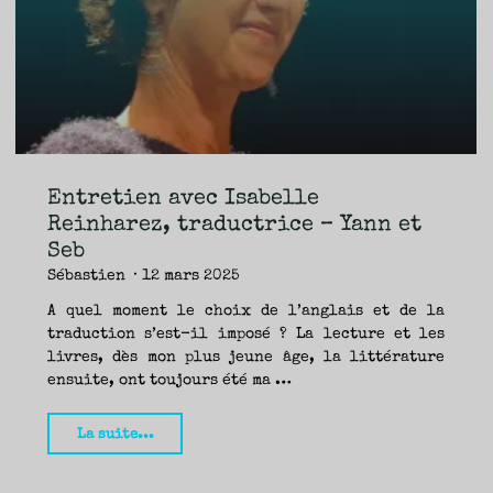
TRAVERSE
ET
LES
PAS
DE
CÔTÉ,
PARLER
SURTOUT
DE
LIVRES,
DONC,
MAIS
NE
PAS
S’INTERDIRE
D’AUTRES
HORIZONS.
BREF,
SE
JETER
Entretien avec Isabelle
À
L’EAU
OU
Reinharez, traductrice – Yann et
SE
REMETTRE
Seb
EN
SELLE
ET
Sébastien
12 mars 2025
VOIR
CE
QUI
ADVIENT.
A quel moment le choix de l’anglais et de la
AIRE(S)
LIBRE(S),
traduction s’est-il imposé ? La lecture et les
ÇA
COMMENCE
livres, dès mon plus jeune âge, la littérature
ICI.
ensuite, ont toujours été ma …
"Entretien
La suite...
avec
Isabelle