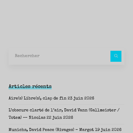
Rec
pour
Articles récents
Aire(s) Libre(s), clap de fin
23 juin 2026
L’obscure clarté de l’air, David Vann (Gallmeister /
Totem) — Nicolas
22 juin 2026
Munichs, David Peace (Rivages) – Margot
19 juin 2026