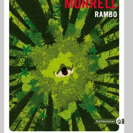
TRAVERSE
ET
LES
PAS
DE
CÔTÉ,
PARLER
SURTOUT
DE
LIVRES,
DONC,
MAIS
NE
PAS
S’INTERDIRE
D’AUTRES
HORIZONS.
BREF,
SE
JETER
À
L’EAU
OU
SE
REMETTRE
EN
SELLE
ET
VOIR
CE
QUI
ADVIENT.
AIRE(S)
LIBRE(S),
ÇA
COMMENCE
ICI.